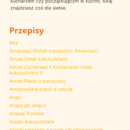
kucharzem czy początkującym w kuchni, tutaj
znajdziesz coś dla siebie.
Przepisy
Aby
Amandazi (Polish translation: Amandazi)
Amish Chleb kukurydziany
Amish Cornbread II Amiszowski chleb
kukurydziany II
Amish Placki z kukurydzy
Amiszowskie placki z cebulą
Angú
Arepa (pl. arepy)
Arepas Trinidad
Arepki kukurydziane
Arepki smażone z serem lub chicharronem