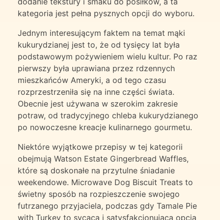
dodanie tekstury i smaku do posiłków, a ta
kategoria jest pełna pysznych opcji do wyboru.
Jednym interesującym faktem na temat mąki
kukurydzianej jest to, że od tysięcy lat była
podstawowym pożywieniem wielu kultur. Po raz
pierwszy była uprawiana przez rdzennych
mieszkańców Ameryki, a od tego czasu
rozprzestrzeniła się na inne części świata.
Obecnie jest używana w szerokim zakresie
potraw, od tradycyjnego chleba kukurydzianego
po nowoczesne kreacje kulinarnego gourmetu.
Niektóre wyjątkowe przepisy w tej kategorii
obejmują Watson Estate Gingerbread Waffles,
które są doskonałe na przytulne śniadanie
weekendowe. Microwave Dog Biscuit Treats to
świetny sposób na rozpieszczenie swojego
futrzanego przyjaciela, podczas gdy Tamale Pie
with Turkey to sycąca i satysfakcjonująca opcja