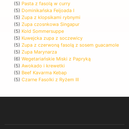
(5)
Pasta z fasolą w curry
(5)
Dominikańska Feijoada I
(5)
Zupa z klopsikami rybnymi
(5)
Zupa czosnkowa Singapur
(5)
Kold Sommersuppe
(5)
Kuwejcka zupa z soczewicy
(5)
Zupa z czerwoną fasolą z sosem guacamole
(5)
Zupa Marynarza
(6)
Wegetariańskie Miski z Papryką
(5)
Awokado i krewetki
(5)
Beef Kavarma Kebap
(5)
Czarne Fasolki z Ryżem III