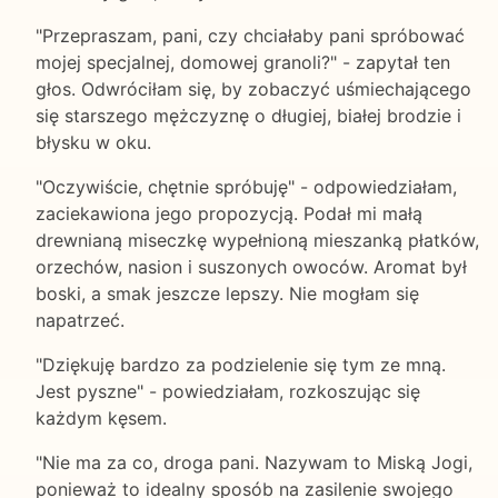
"Przepraszam, pani, czy chciałaby pani spróbować
mojej specjalnej, domowej granoli?" - zapytał ten
głos. Odwróciłam się, by zobaczyć uśmiechającego
się starszego mężczyznę o długiej, białej brodzie i
błysku w oku.
"Oczywiście, chętnie spróbuję" - odpowiedziałam,
zaciekawiona jego propozycją. Podał mi małą
drewnianą miseczkę wypełnioną mieszanką płatków,
orzechów, nasion i suszonych owoców. Aromat był
boski, a smak jeszcze lepszy. Nie mogłam się
napatrzeć.
"Dziękuję bardzo za podzielenie się tym ze mną.
Jest pyszne" - powiedziałam, rozkoszując się
każdym kęsem.
"Nie ma za co, droga pani. Nazywam to Miską Jogi,
ponieważ to idealny sposób na zasilenie swojego