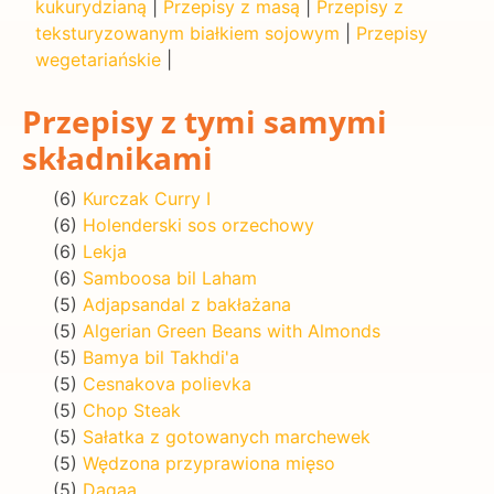
kukurydzianą
|
Przepisy z masą
|
Przepisy z
teksturyzowanym białkiem sojowym
|
Przepisy
wegetariańskie
|
Przepisy z tymi samymi
składnikami
(6)
Kurczak Curry I
(6)
Holenderski sos orzechowy
(6)
Lekja
(6)
Samboosa bil Laham
(5)
Adjapsandal z bakłażana
(5)
Algerian Green Beans with Almonds
(5)
Bamya bil Takhdi'a
(5)
Cesnakova polievka
(5)
Chop Steak
(5)
Sałatka z gotowanych marchewek
(5)
Wędzona przyprawiona mięso
(5)
Dagaa