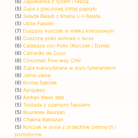
(6)
Zapiekanka z ryżem i fasolą
(5)
Zupa z pieczonej żółtej papryki
(5)
Salada Baladi z Khalta Li-l-Salata
(5)
Ubite Fasolki
(7)
Duszony kurczak w mleku kokosowym
(6)
Duszone steki wołowe z lecso
(6)
Calabaza con Pollo (Kurczak i Dynia)
(6)
Camarão de Coco
(6)
Cincinnati Five-way Chili
(6)
Zupa kukurydziana w stylu tybetańskim
(6)
Jama-Jama
(6)
Korma Sabzee
(5)
Ajoqueso
(5)
Amhari Mesir Wat
(5)
Tostada z czarnymi fasolami
(5)
Bouranee Baunjan
(5)
Chakha Bakłażan
(5)
Kurczak w sosie z orzechów ziemnych i
pomidorów