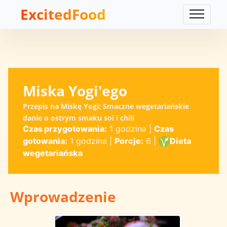
ExcitedFood
Miska Yogi'ego
Przepis na Miskę Yogi: Smaczne wegetariańskie
danie o ostrym smaku soi i chili
Czas przygotowania:
1 godzina
|
Czas
gotowania:
1 godzina
|
Porcje:
6
|
Dieta
wegetariańska
Wprowadzenie