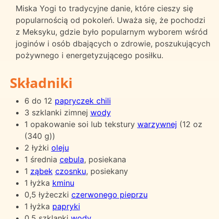
Miska Yogi to tradycyjne danie, które cieszy się
popularnością od pokoleń. Uważa się, że pochodzi
z Meksyku, gdzie było popularnym wyborem wśród
joginów i osób dbających o zdrowie, poszukujących
pożywnego i energetyzującego posiłku.
Składniki
6 do 12
papryczek chili
3 szklanki zimnej
wody
1 opakowanie soi lub tekstury
warzywnej
(12 oz
(340 g))
2 łyżki
oleju
1 średnia
cebula
, posiekana
1
ząbek
czosnku
, posiekany
1 łyżka
kminu
0,5 łyżeczki
czerwonego pieprzu
1 łyżka
papryki
0,5 szklanki
wody