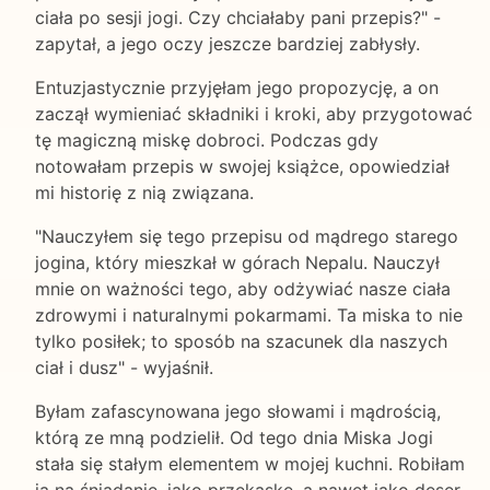
ciała po sesji jogi. Czy chciałaby pani przepis?" -
zapytał, a jego oczy jeszcze bardziej zabłysły.
Entuzjastycznie przyjęłam jego propozycję, a on
zaczął wymieniać składniki i kroki, aby przygotować
tę magiczną miskę dobroci. Podczas gdy
notowałam przepis w swojej książce, opowiedział
mi historię z nią związana.
"Nauczyłem się tego przepisu od mądrego starego
jogina, który mieszkał w górach Nepalu. Nauczył
mnie on ważności tego, aby odżywiać nasze ciała
zdrowymi i naturalnymi pokarmami. Ta miska to nie
tylko posiłek; to sposób na szacunek dla naszych
ciał i dusz" - wyjaśnił.
Byłam zafascynowana jego słowami i mądrością,
którą ze mną podzielił. Od tego dnia Miska Jogi
stała się stałym elementem w mojej kuchni. Robiłam
ją na śniadanie, jako przekąskę, a nawet jako deser.