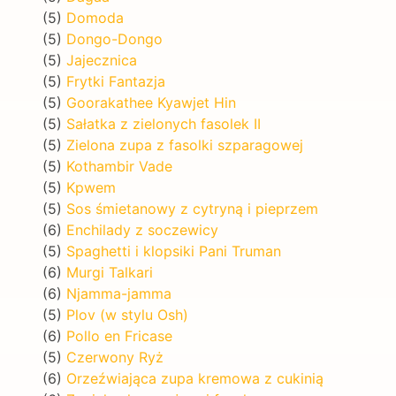
(5)
Domoda
(5)
Dongo-Dongo
(5)
Jajecznica
(5)
Frytki Fantazja
(5)
Goorakathee Kyawjet Hin
(5)
Sałatka z zielonych fasolek II
(5)
Zielona zupa z fasolki szparagowej
(5)
Kothambir Vade
(5)
Kpwem
(5)
Sos śmietanowy z cytryną i pieprzem
(6)
Enchilady z soczewicy
(5)
Spaghetti i klopsiki Pani Truman
(6)
Murgi Talkari
(6)
Njamma-jamma
(5)
Plov (w stylu Osh)
(6)
Pollo en Fricase
(5)
Czerwony Ryż
(6)
Orzeźwiająca zupa kremowa z cukinią