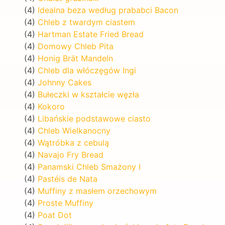
(4)
Idealna beza według prababci Bacon
(4)
Chleb z twardym ciastem
(4)
Hartman Estate Fried Bread
(4)
Domowy Chleb Pita
(4)
Honig Brät Mandeln
(4)
Chleb dla włóczęgów Ingi
(4)
Johnny Cakes
(4)
Bułeczki w kształcie węzła
(4)
Kokoro
(4)
Libańskie podstawowe ciasto
(4)
Chleb Wielkanocny
(4)
Wątróbka z cebulą
(4)
Navajo Fry Bread
(4)
Panamski Chleb Smażony I
(4)
Pastéis de Nata
(4)
Muffiny z masłem orzechowym
(4)
Proste Muffiny
(4)
Poat Dot