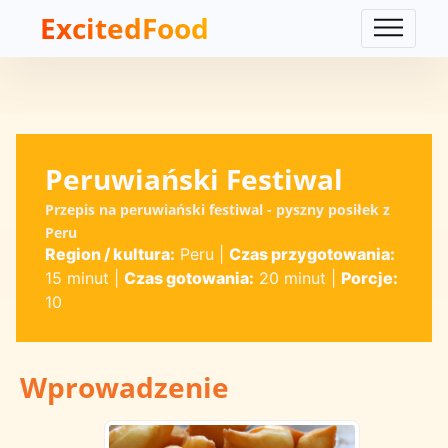
ExcitedFood
Peruwiański Festiwal
Przepis na peruwiański festiwal - pyszny posiłek z
Peru
Region / kultura:
Peru
|
Czas przygotowania:
15 minut
|
Czas gotowania:
20 minut
|
Porcje:
10
Wprowadzenie