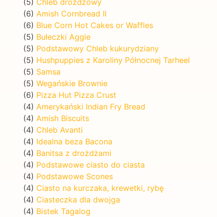
(5)
Chleb drożdżowy
(6)
Amish Cornbread II
(6)
Blue Corn Hot Cakes or Waffles
(5)
Bułeczki Aggie
(5)
Podstawowy Chleb kukurydziany
(5)
Hushpuppies z Karoliny Północnej Tarheel
(5)
Samsa
(5)
Wegańskie Brownie
(6)
Pizza Hut Pizza Crust
(4)
Amerykański Indian Fry Bread
(4)
Amish Biscuits
(4)
Chleb Avanti
(4)
Idealna beza Bacona
(4)
Banitsa z drożdżami
(4)
Podstawowe ciasto do ciasta
(4)
Podstawowe Scones
(4)
Ciasto na kurczaka, krewetki, rybę
(4)
Ciasteczka dla dwojga
(4)
Bistek Tagalog