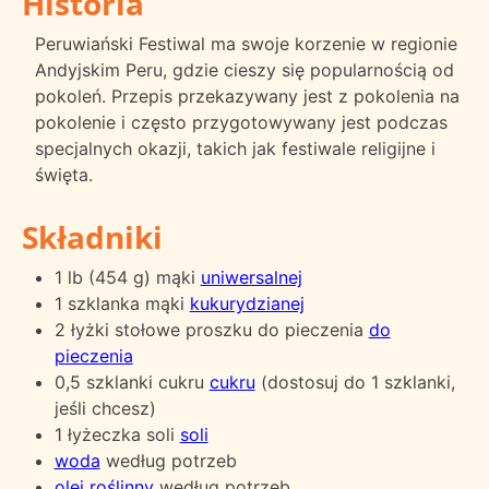
Historia
Peruwiański Festiwal ma swoje korzenie w regionie
Andyjskim Peru, gdzie cieszy się popularnością od
pokoleń. Przepis przekazywany jest z pokolenia na
pokolenie i często przygotowywany jest podczas
specjalnych okazji, takich jak festiwale religijne i
święta.
Składniki
1 lb (454 g) mąki
uniwersalnej
1 szklanka mąki
kukurydzianej
2 łyżki stołowe proszku do pieczenia
do
pieczenia
0,5 szklanki cukru
cukru
(dostosuj do 1 szklanki,
jeśli chcesz)
1 łyżeczka soli
soli
woda
według potrzeb
olej roślinny
według potrzeb