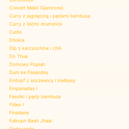
Crevett Mekli (Qamrone)
Curry z jagnięciną i pędami bambusa
Curry z liśćmi drumstick
Cutlis
Dhokla
Dip z karczochów i chili
Do Thua
Domowy Popiah
Dum ke Pasandey
Eintopf z soczewicy i kiełbasy
Empanadas I
Fasolki i pędy bambusa
Fideo I
Finadene
Fulkopir Baati Jhaal
Gado-gado