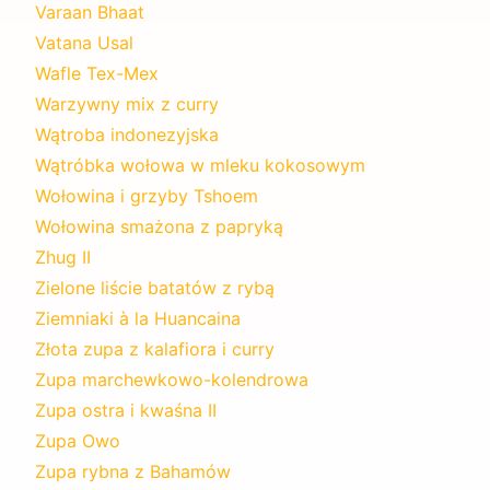
Varaan Bhaat
Vatana Usal
Wafle Tex-Mex
Warzywny mix z curry
Wątroba indonezyjska
Wątróbka wołowa w mleku kokosowym
Wołowina i grzyby Tshoem
Wołowina smażona z papryką
Zhug II
Zielone liście batatów z rybą
Ziemniaki à la Huancaina
Złota zupa z kalafiora i curry
Zupa marchewkowo-kolendrowa
Zupa ostra i kwaśna II
Zupa Owo
Zupa rybna z Bahamów