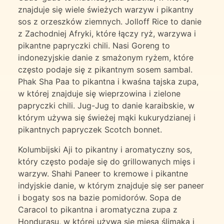
znajduje się wiele świeżych warzyw i pikantny
sos z orzeszków ziemnych. Jolloff Rice to danie
z Zachodniej Afryki, które łączy ryż, warzywa i
pikantne papryczki chili. Nasi Goreng to
indonezyjskie danie z smażonym ryżem, które
często podaje się z pikantnym sosem sambal.
Phak Sha Paa to pikantna i kwaśna tajska zupa,
w której znajduje się wieprzowina i zielone
papryczki chili. Jug-Jug to danie karaibskie, w
którym używa się świeżej mąki kukurydzianej i
pikantnych papryczek Scotch bonnet.
Kolumbijski Aji to pikantny i aromatyczny sos,
który często podaje się do grillowanych mięs i
warzyw. Shahi Paneer to kremowe i pikantne
indyjskie danie, w którym znajduje się ser paneer
i bogaty sos na bazie pomidorów. Sopa de
Caracol to pikantna i aromatyczna zupa z
Hondurasu, w której używa się mięsa ślimaka i