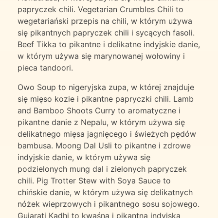
papryczek chili. Vegetarian Crumbles Chili to
wegetariański przepis na chili, w którym używa
się pikantnych papryczek chili i sycących fasoli.
Beef Tikka to pikantne i delikatne indyjskie danie,
w którym używa się marynowanej wołowiny i
pieca tandoori.
Owo Soup to nigeryjska zupa, w której znajduje
się mięso kozie i pikantne papryczki chili. Lamb
and Bamboo Shoots Curry to aromatyczne i
pikantne danie z Nepalu, w którym używa się
delikatnego mięsa jagnięcego i świeżych pędów
bambusa. Moong Dal Usli to pikantne i zdrowe
indyjskie danie, w którym używa się
podzielonych mung dal i zielonych papryczek
chili. Pig Trotter Stew with Soya Sauce to
chińskie danie, w którym używa się delikatnych
nóżek wieprzowych i pikantnego sosu sojowego.
Gujarati Kadhi to kwaśna i pikantna indyjska