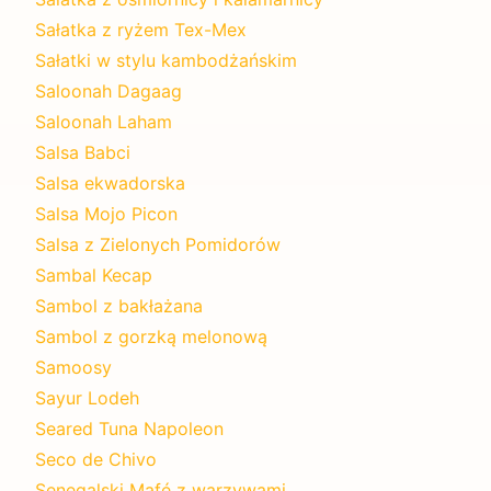
Sałatka z ryżem Tex-Mex
Sałatki w stylu kambodżańskim
Saloonah Dagaag
Saloonah Laham
Salsa Babci
Salsa ekwadorska
Salsa Mojo Picon
Salsa z Zielonych Pomidorów
Sambal Kecap
Sambol z bakłażana
Sambol z gorzką melonową
Samoosy
Sayur Lodeh
Seared Tuna Napoleon
Seco de Chivo
Senegalski Mafé z warzywami