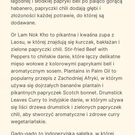
łagodnej i słodkiej papryki bell po paląco gorącą
habanero, papryczki chili dodają głębi i
złożoności każdej potrawie, do której są
dodawane.
Or Lam Nok Kho to pikantna i kwaśna zupa z
Laosu, w której znajdują się kurczak, bakłażan i
zielone papryczki chili. Stir-fried Beef with
Peppers to chińskie danie, które łączy delikatne
mięso wołowe z kolorowymi paprykami bell i
aromatycznym sosem. Plantains in Palm Oil to
popularny przepis z Zachodniej Afryki, w którym
używa się dojrzałych bananów plantain i
pikantnych papryczek Scotch bonnet. Drumstick
Leaves Curry to indyjskie danie, w którym używa
się liści drzewa drumstick i zielonych papryczek
chili, aby stworzyć aromatyczne i zdrowe curry
wegetariańskie.
Gado-gado to indonezyjska sałatka, w której