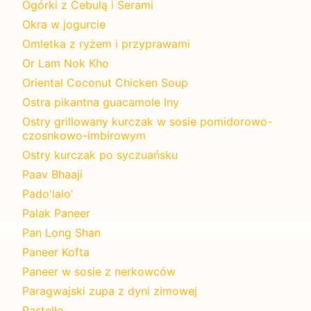
Ogórki z Cebulą i Serami
Okra w jogurcie
Omletka z ryżem i przyprawami
Or Lam Nok Kho
Oriental Coconut Chicken Soup
Ostra pikantna guacamole Iny
Ostry grillowany kurczak w sosie pomidorowo-
czosnkowo-imbirowym
Ostry kurczak po syczuańsku
Paav Bhaaji
Pado'lalo'
Palak Paneer
Pan Long Shan
Paneer Kofta
Paneer w sosie z nerkowców
Paragwajski zupa z dyni zimowej
Pastelle