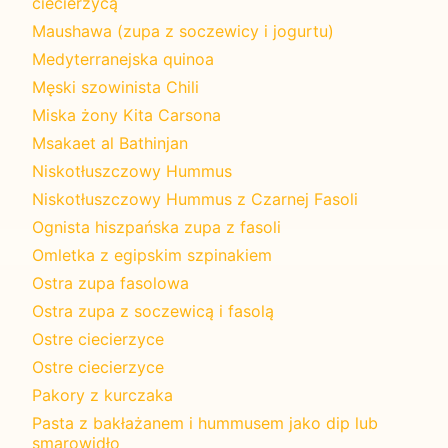
ciecierzycą
Maushawa (zupa z soczewicy i jogurtu)
Medyterranejska quinoa
Męski szowinista Chili
Miska żony Kita Carsona
Msakaet al Bathinjan
Niskotłuszczowy Hummus
Niskotłuszczowy Hummus z Czarnej Fasoli
Ognista hiszpańska zupa z fasoli
Omletka z egipskim szpinakiem
Ostra zupa fasolowa
Ostra zupa z soczewicą i fasolą
Ostre ciecierzyce
Ostre ciecierzyce
Pakory z kurczaka
Pasta z bakłażanem i hummusem jako dip lub
smarowidło