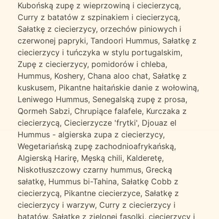
Kubońską zupę z wieprzowiną i ciecierzycą,
Curry z batatów z szpinakiem i ciecierzycą,
Sałatkę z ciecierzycy, orzechów piniowych i
czerwonej papryki, Tandoori Hummus, Sałatkę z
ciecierzycy i tuńczyka w stylu portugalskim,
Zupę z ciecierzycy, pomidorów i chleba,
Hummus, Koshery, Chana aloo chat, Sałatkę z
kuskusem, Pikantne haitańskie danie z wołowiną,
Leniwego Hummus, Senegalską zupę z prosa,
Qormeh Sabzi, Chrupiące falafele, Kurczaka z
ciecierzycą, Ciecierzycze 'frytki', Djouaz el
Hummus - algierska zupa z ciecierzycy,
Wegetariańską zupę zachodnioafrykańską,
Algierską Harirę, Męską chili, Kalderetę,
Niskotłuszczowy czarny hummus, Grecką
sałatkę, Hummus bi-Tahina, Sałatkę Cobb z
ciecierzycą, Pikantne ciecierzyce, Sałatkę z
ciecierzycy i warzyw, Curry z ciecierzycy i
batatów, Sałatkę z zielonej fasolki, ciecierzycy i