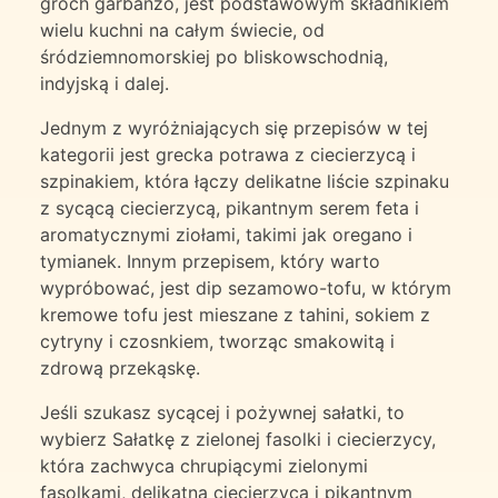
groch garbanzo, jest podstawowym składnikiem
wielu kuchni na całym świecie, od
śródziemnomorskiej po bliskowschodnią,
indyjską i dalej.
Jednym z wyróżniających się przepisów w tej
kategorii jest grecka potrawa z ciecierzycą i
szpinakiem, która łączy delikatne liście szpinaku
z sycącą ciecierzycą, pikantnym serem feta i
aromatycznymi ziołami, takimi jak oregano i
tymianek. Innym przepisem, który warto
wypróbować, jest dip sezamowo-tofu, w którym
kremowe tofu jest mieszane z tahini, sokiem z
cytryny i czosnkiem, tworząc smakowitą i
zdrową przekąskę.
Jeśli szukasz sycącej i pożywnej sałatki, to
wybierz Sałatkę z zielonej fasolki i ciecierzycy,
która zachwyca chrupiącymi zielonymi
fasolkami, delikatną ciecierzycą i pikantnym