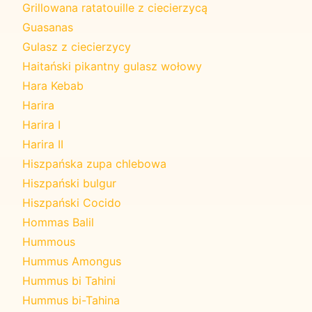
Grillowana ratatouille z ciecierzycą
Guasanas
Gulasz z ciecierzycy
Haitański pikantny gulasz wołowy
Hara Kebab
Harira
Harira I
Harira II
Hiszpańska zupa chlebowa
Hiszpański bulgur
Hiszpański Cocido
Hommas Balil
Hummous
Hummus Amongus
Hummus bi Tahini
Hummus bi-Tahina