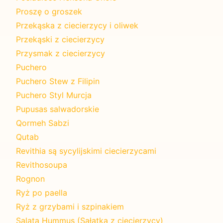
Proszę o groszek
Przekąska z ciecierzycy i oliwek
Przekąski z ciecierzycy
Przysmak z ciecierzycy
Puchero
Puchero Stew z Filipin
Puchero Styl Murcja
Pupusas salwadorskie
Qormeh Sabzi
Qutab
Revithia są sycylijskimi ciecierzycami
Revithosoupa
Rognon
Ryż po paella
Ryż z grzybami i szpinakiem
Salata Hummus (Sałatka z ciecierzycy)