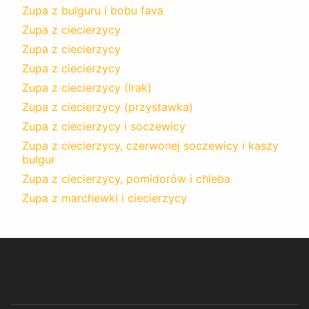
Zupa z bulguru i bobu fava
Zupa z ciecierzycy
Zupa z ciecierzycy
Zupa z ciecierzycy
Zupa z ciecierzycy (Irak)
Zupa z ciecierzycy (przystawka)
Zupa z ciecierzycy i soczewicy
Zupa z ciecierzycy, czerwonej soczewicy i kaszy
bulgur
Zupa z ciecierzycy, pomidorów i chleba
Zupa z marchewki i ciecierzycy