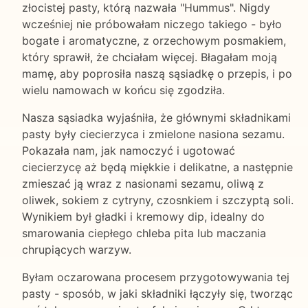
złocistej pasty, którą nazwała "Hummus". Nigdy
wcześniej nie próbowałam niczego takiego - było
bogate i aromatyczne, z orzechowym posmakiem,
który sprawił, że chciałam więcej. Błagałam moją
mamę, aby poprosiła naszą sąsiadkę o przepis, i po
wielu namowach w końcu się zgodziła.
Nasza sąsiadka wyjaśniła, że głównymi składnikami
pasty były ciecierzyca i zmielone nasiona sezamu.
Pokazała nam, jak namoczyć i ugotować
ciecierzycę aż będą miękkie i delikatne, a następnie
zmieszać ją wraz z nasionami sezamu, oliwą z
oliwek, sokiem z cytryny, czosnkiem i szczyptą soli.
Wynikiem był gładki i kremowy dip, idealny do
smarowania ciepłego chleba pita lub maczania
chrupiących warzyw.
Byłam oczarowana procesem przygotowywania tej
pasty - sposób, w jaki składniki łączyły się, tworząc