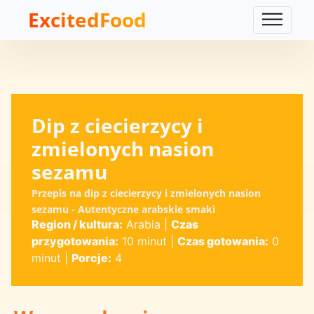
ExcitedFood
Dip z ciecierzycy i
zmielonych nasion
sezamu
Przepis na dip z ciecierzycy i zmielonych nasion
sezamu - Autentyczne arabskie smaki
Region / kultura:
Arabia
|
Czas
przygotowania:
10 minut
|
Czas gotowania:
0
minut
|
Porcje:
4