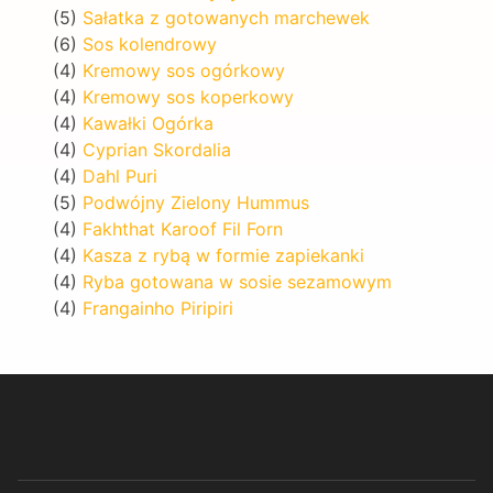
(5)
Sałatka z gotowanych marchewek
(6)
Sos kolendrowy
(4)
Kremowy sos ogórkowy
(4)
Kremowy sos koperkowy
(4)
Kawałki Ogórka
(4)
Cyprian Skordalia
(4)
Dahl Puri
(5)
Podwójny Zielony Hummus
(4)
Fakhthat Karoof Fil Forn
(4)
Kasza z rybą w formie zapiekanki
(4)
Ryba gotowana w sosie sezamowym
(4)
Frangainho Piripiri