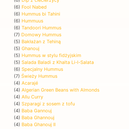
(6)
Fool Nabed
(6)
Hummus bi Tahini
(6)
Hummuus
(6)
Tandoori Hummus
(7)
Domowy Hummus
(5)
Bakłażan z Tehiną
(5)
Ghanouj
(5)
Hummus w stylu fidżyjskim
(5)
Salada Baladi z Khalta Li-l-Salata
(6)
Specjalny Hummus
(7)
Świeży Hummus
(4)
Acarajé
(4)
Algerian Green Beans with Almonds
(4)
Allu Curry
(4)
Szparagi z sosem z tofu
(4)
Baba Gannouj
(4)
Baba Ghannouj
(4)
Baba Ghanouj II