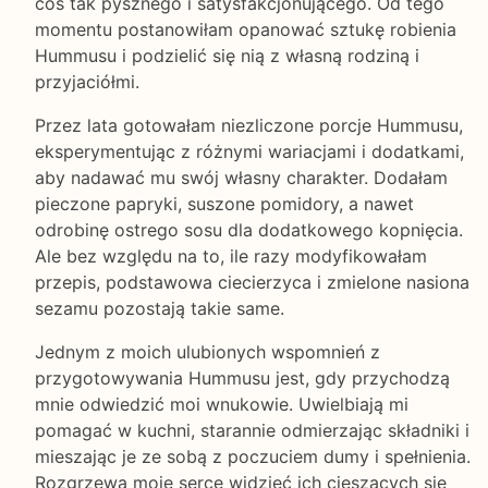
coś tak pysznego i satysfakcjonującego. Od tego
momentu postanowiłam opanować sztukę robienia
Hummusu i podzielić się nią z własną rodziną i
przyjaciółmi.
Przez lata gotowałam niezliczone porcje Hummusu,
eksperymentując z różnymi wariacjami i dodatkami,
aby nadawać mu swój własny charakter. Dodałam
pieczone papryki, suszone pomidory, a nawet
odrobinę ostrego sosu dla dodatkowego kopnięcia.
Ale bez względu na to, ile razy modyfikowałam
przepis, podstawowa ciecierzyca i zmielone nasiona
sezamu pozostają takie same.
Jednym z moich ulubionych wspomnień z
przygotowywania Hummusu jest, gdy przychodzą
mnie odwiedzić moi wnukowie. Uwielbiają mi
pomagać w kuchni, starannie odmierzając składniki i
mieszając je ze sobą z poczuciem dumy i spełnienia.
Rozgrzewa moje serce widzieć ich cieszących się