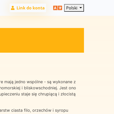
Link do konta
Polski
tóre mają jedno wspólne - są wykonane z
mnomorskiej i bliskowschodniej. Jest ono
ieczeniu staje się chrupiącą i złocistą
rstw ciasta filo, orzechów i syropu