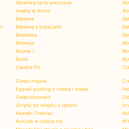
Albańska tarta warzywna
Alm
Asabia el Aroos
Au
Baklawa
Ba
mi
Baklawa z pistacjami
Ba
Baqalawa
Ba
Bisteeya
Bö
Bourek I
Bou
Burek
By
Ciastka filo
Ci
Ciasto mięsne
Ci
Egipski pudding z chleba i masła
Fe
Galaktoboureko
Gib
Grzyby po wiejsku z jajkami
Iz
Kawałki Tiramisu
Ko
Kurczak w cieście filo
M'