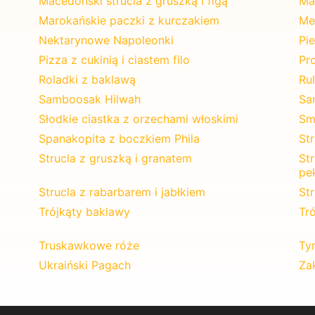
Macedoński strucla z gruszką i figą
Ma
Marokańskie paczki z kurczakiem
Me
Nektarynowe Napoleonki
Pi
Pizza z cukinią i ciastem filo
Pr
Roladki z baklawą
Rul
Samboosak Hilwah
Sa
Słodkie ciastka z orzechami włoskimi
Sm
Spanakopita z boczkiem Phila
Str
Strucla z gruszką i granatem
St
pe
Strucla z rabarbarem i jabłkiem
St
Trójkąty baklawy
Tr
Truskawkowe róże
Tyr
Ukraiński Pagach
Za