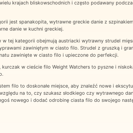
ielu krajach bliskowschodnich i często podawany podczas s
rii jest spanakopita, wytrawne greckie danie z szpinakie
rne danie w kuchni greckiej.
w w tej kategorii obejmują austriacki wytrawny strudel mię
prawami zawiniętym w ciasto filo. Strudel z gruszką i gran
natu zawinięte w ciasto filo i upieczone do perfekcji.
, kurczak w cieście filo Weight Watchers to pyszne i nisko
o.
tem filo to doskonałe miejsce, aby znaleźć nowe i ekscytu
 względu na to, czy szukasz słodkiego czy wytrawnego dania
egoś nowego i dodać odrobinę ciasta filo do swojego nast