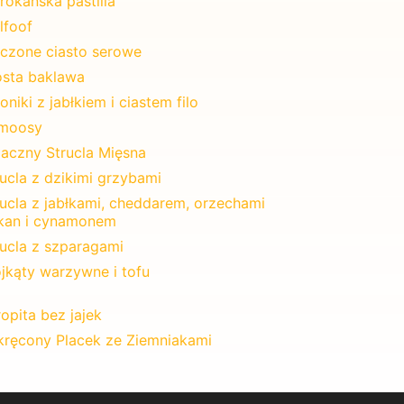
rokańska pastilla
lfoof
eczone ciasto serowe
osta baklawa
oniki z jabłkiem i ciastem filo
moosy
aczny Strucla Mięsna
ucla z dzikimi grzybami
rucla z jabłkami, cheddarem, orzechami
kan i cynamonem
rucla z szparagami
ójkąty warzywne i tofu
opita bez jajek
kręcony Placek ze Ziemniakami