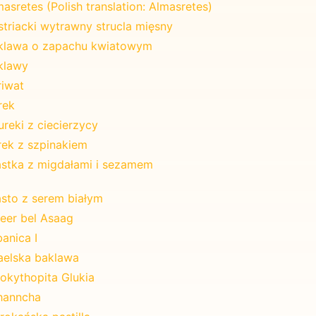
asretes (Polish translation: Almasretes)
striacki wytrawny strucla mięsny
klawa o zapachu kwiatowym
klawy
riwat
rek
reki z ciecierzycy
rek z szpinakiem
astka z migdałami i sezamem
asto z serem białym
teer bel Asaag
anica I
raelska baklawa
lokythopita Glukia
hanncha