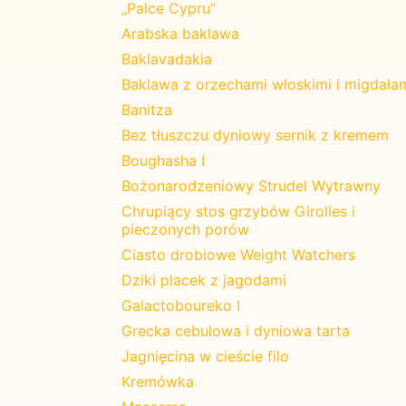
„Palce Cypru”
Arabska baklawa
Baklavadakia
Baklawa z orzechami włoskimi i migdała
Banitza
Bez tłuszczu dyniowy sernik z kremem
Boughasha I
Bożonarodzeniowy Strudel Wytrawny
Chrupiący stos grzybów Girolles i
pieczonych porów
Ciasto drobiowe Weight Watchers
Dziki placek z jagodami
Galactoboureko I
Grecka cebulowa i dyniowa tarta
Jagnięcina w cieście filo
Kremówka