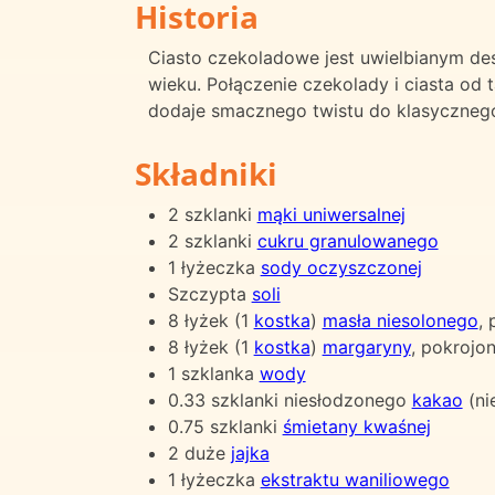
Historia
Ciasto czekoladowe jest uwielbianym de
wieku. Połączenie czekolady i ciasta od 
dodaje smacznego twistu do klasyczneg
Składniki
2 szklanki
mąki uniwersalnej
2 szklanki
cukru granulowanego
1 łyżeczka
sody oczyszczonej
Szczypta
soli
8 łyżek (1
kostka
)
masła niesolonego
,
8 łyżek (1
kostka
)
margaryny
, pokrojon
1 szklanka
wody
0.33 szklanki niesłodzonego
kakao
(ni
0.75 szklanki
śmietany kwaśnej
2 duże
jajka
1 łyżeczka
ekstraktu waniliowego