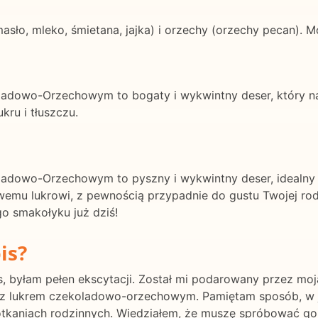
sło, mleko, śmietana, jajka) i orzechy (orzechy pecan). M
adowo-Orzechowym to bogaty i wykwintny deser, który naj
ru i tłuszczu.
adowo-Orzechowym to pyszny i wykwintny deser, idealny 
mu lukrowi, z pewnością przypadnie do gustu Twojej rodzi
o smakołyku już dziś!
is?
, byłam pełen ekscytacji. Został mi podarowany przez moj
y z lukrem czekoladowo-orzechowym. Pamiętam sposób, w jak
potkaniach rodzinnych. Wiedziałem, że muszę spróbować go