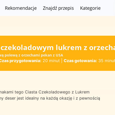
Rekomendacje
Znajdź przepis
Kategorie
z czekoladowym lukrem z orzec
ową polewą z orzechami pekan z USA
Czas przygotowania:
20 minut
|
Czas gotowania:
35 minu
smakami tego Ciasta Czekoladowego z Lukrem
deser jest idealny na każdą okazję i z pewnością