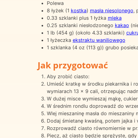
Polewa
8 łyżek (1
kostka
)
masła niesolonego
,
0.33 szklanki plus 1 łyżka
mleka
0.25 szklanki niesłodzonego
kakao
(ni
1 lb (454 g) (około 4.33 szklanki)
cukr
1 łyżeczka
ekstraktu waniliowego
1 szklanka (4 oz (113 g)) grubo posie
Jak przygotować
Aby zrobić ciasto:
Umieść kratkę w środku piekarnika i r
wymiarach 13 x 9 cali, otrzepując nad
W dużej misce wymieszaj mąkę, cukier
W średnim rondlu doprowadź do wrzeni
Wlej mieszaninę masła do mieszaniny 
Dodaj śmietanę kwaśną, potem jajka i wa
Rozprowadź ciasto równomiernie w pr
Piecz, aż ciasto będzie sprężyste, gdy