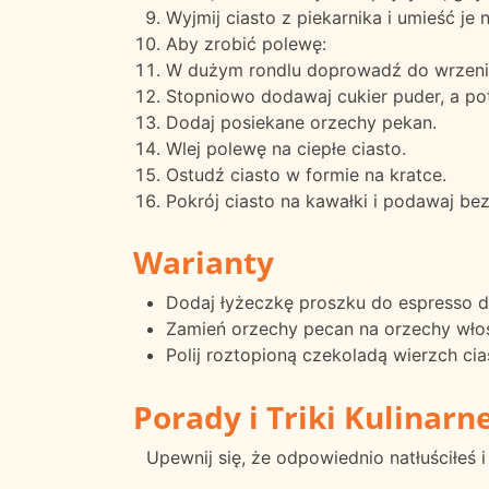
Wyjmij ciasto z piekarnika i umieść je n
Aby zrobić polewę:
W dużym rondlu doprowadź do wrzenia 
Stopniowo dodawaj cukier puder, a pot
Dodaj posiekane orzechy pekan.
Wlej polewę na ciepłe ciasto.
Ostudź ciasto w formie na kratce.
Pokrój ciasto na kawałki i podawaj be
Warianty
Dodaj łyżeczkę proszku do espresso d
Zamień orzechy pecan na orzechy włos
Polij roztopioną czekoladą wierzch c
Porady i Triki Kulinarn
Upewnij się, że odpowiednio natłuściłeś i