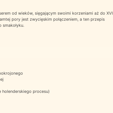
serem od wieków, sięgającym swoimi korzeniami aż do XVII
tamtej pory jest zwycięskim połączeniem, a ten przepis
o smakołyku.
 pokrojonego
ej
e holenderskiego procesu)