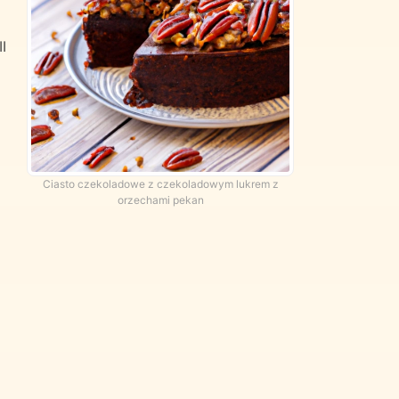
I
Ciasto czekoladowe z czekoladowym lukrem z
orzechami pekan