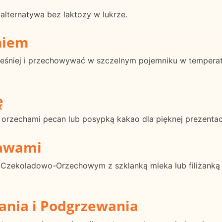
lternatywa bez laktozy w lukrze.
niem
śniej i przechowywać w szczelnym pojemniku w temperatur
ę
orzechami pecan lub posypką kakao dla pięknej prezentacj
rawami
 Czekoladowo-Orzechowym z szklanką mleka lub filiżanką
ania i Podgrzewania