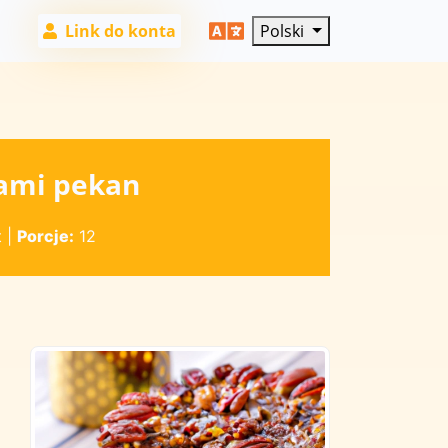
Link do konta
Polski
hami pekan
t
|
Porcje:
12