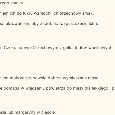
szego smaku.
niem ich do lukru wzmocni ich orzechowy smak.
ed lukrowaniem, aby zapobiec rozpuszczeniu lukru.
m Czekoladowo-Orzechowym z gałką lodów waniliowych lu
aniem mokrych zapewnia dobrze wymieszaną masę.
obrze pomaga w włączeniu powietrza do masy dla lekkiego i p
sła lub margaryny w cieście.