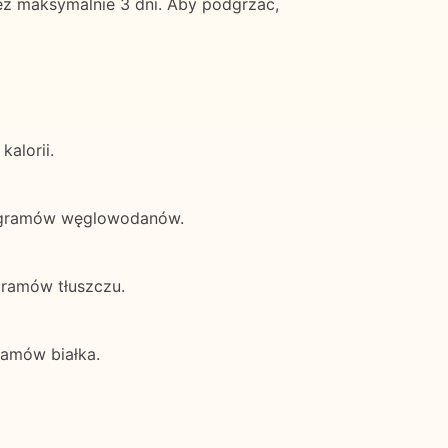
ez maksymalnie 3 dni. Aby podgrzać,
alorii.
5 gramów węglowodanów.
ramów tłuszczu.
amów białka.