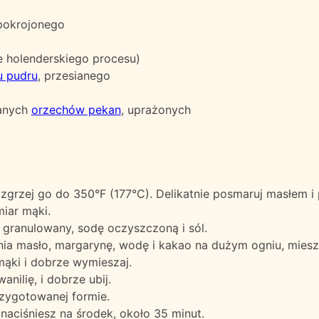
 pokrojonego
e holenderskiego procesu)
u pudru
, przesianego
kanych
orzechów pekan
, uprażonych
ozgrzej go do 350°F (177°C). Delikatnie posmaruj masłem 
miar mąki.
 granulowany, sodę oczyszczoną i sól.
a masło, margarynę, wodę i kakao na dużym ogniu, miesza
mąki i dobrze wymieszaj.
nilię, i dobrze ubij.
zygotowanej formie.
 naciśniesz na środek, około 35 minut.