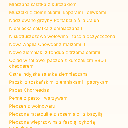
Mieszana sałatka z kurczakiem
Muszelki z ziemniakami, kaparami i oliwkami
Nadziewane grzyby Portabella à la Cajun
Niemiecka sałatka ziemniaczana I
Niskotłuszczowa wołowina i fasola oczyszczona
Nowa Anglia Chowder z małżami II
Nowe ziemniaki z fondue z trzema serami
Obiad w foliowej paczce z kurczakiem BBQ i
cheddarem
Ostra indyjska sałatka ziemniaczana
Paczki z toskańskimi ziemniakami i paprykami
Papas Chorreadas
Penne z pesto i warzywami
Pieczeń z wolnowaru
Pieczona ratatouille z sosem aioli z bazylią
Pieczona wieprzowina z fasolą, cykorią i
czosnkiem