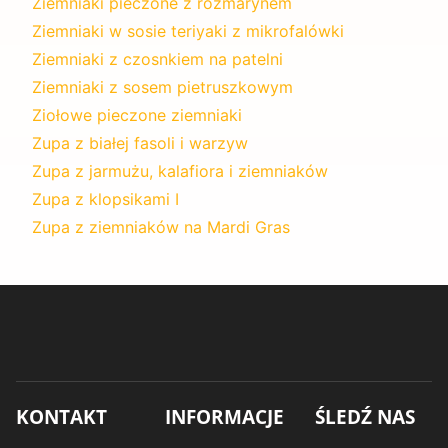
Ziemniaki pieczone z rozmarynem
Ziemniaki w sosie teriyaki z mikrofalówki
Ziemniaki z czosnkiem na patelni
Ziemniaki z sosem pietruszkowym
Ziołowe pieczone ziemniaki
Zupa z białej fasoli i warzyw
Zupa z jarmużu, kalafiora i ziemniaków
Zupa z klopsikami I
Zupa z ziemniaków na Mardi Gras
KONTAKT
INFORMACJE
ŚLEDŹ NAS