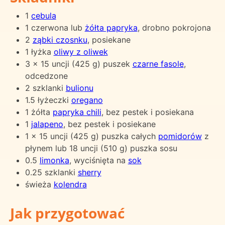
1
cebula
1 czerwona lub
żółta papryka
, drobno pokrojona
2
ząbki czosnku
, posiekane
1 łyżka
oliwy z oliwek
3 x 15 uncji (425 g) puszek
czarne fasole
,
odcedzone
2 szklanki
bulionu
1.5 łyżeczki
oregano
1 żółta
papryka chili
, bez pestek i posiekana
1
jalapeno
, bez pestek i posiekane
1 x 15 uncji (425 g) puszka całych
pomidorów
z
płynem lub 18 uncji (510 g) puszka sosu
0.5
limonka
, wyciśnięta na
sok
0.25 szklanki
sherry
świeża
kolendra
Jak przygotować