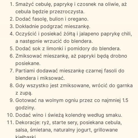
Smażyć cebulę, paprykę i czosnek na oliwie, aż
cebula będzie przezroczysta.
Dodać fasolę, bulion i oregano.
Dokładnie podgrzać mieszankę.
Oczyścić i posiekać żółtą i jalapeno paprykę chili,
a następnie wrzucić do blendera.
Dodać sok z limonki i pomidory do blendera.
Zmiksować mieszankę, aż papryki będą drobno
posiekane.
Partiami dodawać mieszankę czarnej fasoli do
blendera i miksować.
Gdy wszystko jest zmiksowane, wrócić do garnka
z zupą.
Gotować na wolnym ogniu przez co najmniej 1.5
godziny.
Dodać wino i świeżą kolendrę według smaku.
Dekoracje: ryż, starte sery, posiekana cebula,
salsa, śmietana, naturalny jogurt, grillowane
kiełbaski.