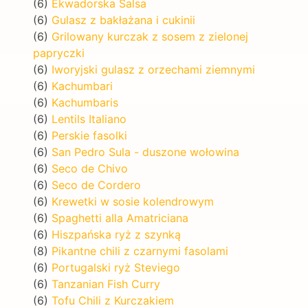
(6)
Ekwadorska Salsa
(6)
Gulasz z bakłażana i cukinii
(6)
Grilowany kurczak z sosem z zielonej
papryczki
(6)
Iworyjski gulasz z orzechami ziemnymi
(6)
Kachumbari
(6)
Kachumbaris
(6)
Lentils Italiano
(6)
Perskie fasolki
(6)
San Pedro Sula - duszone wołowina
(6)
Seco de Chivo
(6)
Seco de Cordero
(6)
Krewetki w sosie kolendrowym
(6)
Spaghetti alla Amatriciana
(6)
Hiszpańska ryż z szynką
(8)
Pikantne chili z czarnymi fasolami
(6)
Portugalski ryż Steviego
(6)
Tanzanian Fish Curry
(6)
Tofu Chili z Kurczakiem