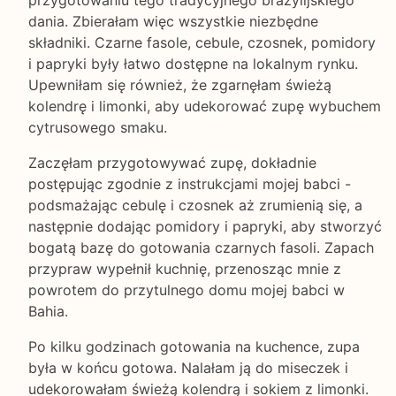
przygotowaniu tego tradycyjnego brazylijskiego
dania. Zbierałam więc wszystkie niezbędne
składniki. Czarne fasole, cebule, czosnek, pomidory
i papryki były łatwo dostępne na lokalnym rynku.
Upewniłam się również, że zgarnęłam świeżą
kolendrę i limonki, aby udekorować zupę wybuchem
cytrusowego smaku.
Zaczęłam przygotowywać zupę, dokładnie
postępując zgodnie z instrukcjami mojej babci -
podsmażając cebulę i czosnek aż zrumienią się, a
następnie dodając pomidory i papryki, aby stworzyć
bogatą bazę do gotowania czarnych fasoli. Zapach
przypraw wypełnił kuchnię, przenosząc mnie z
powrotem do przytulnego domu mojej babci w
Bahia.
Po kilku godzinach gotowania na kuchence, zupa
była w końcu gotowa. Nalałam ją do miseczek i
udekorowałam świeżą kolendrą i sokiem z limonki.