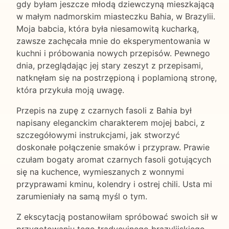
gdy byłam jeszcze młodą dziewczyną mieszkającą
w małym nadmorskim miasteczku Bahia, w Brazylii.
Moja babcia, która była niesamowitą kucharką,
zawsze zachęcała mnie do eksperymentowania w
kuchni i próbowania nowych przepisów. Pewnego
dnia, przeglądając jej stary zeszyt z przepisami,
natknęłam się na postrzępioną i poplamioną stronę,
która przykuła moją uwagę.
Przepis na zupę z czarnych fasoli z Bahia był
napisany eleganckim charakterem mojej babci, z
szczegółowymi instrukcjami, jak stworzyć
doskonałe połączenie smaków i przypraw. Prawie
czułam bogaty aromat czarnych fasoli gotujących
się na kuchence, wymieszanych z wonnymi
przyprawami kminu, kolendry i ostrej chili. Usta mi
zarumieniały na samą myśl o tym.
Z ekscytacją postanowiłam spróbować swoich sił w