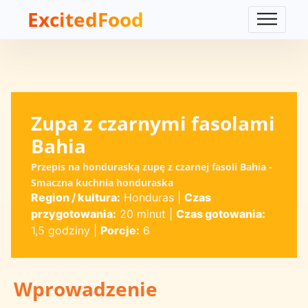
ExcitedFood
Zupa z czarnymi fasolami
Bahia
Przepis na honduraską zupę z czarnej fasoli Bahia -
Smaczna kuchnia honduraska
Region / kultura:
Honduras
|
Czas
przygotowania:
20 minut
|
Czas gotowania:
1,5 godziny
|
Porcje:
6
Wprowadzenie