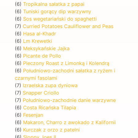
(6)
Tropikalna sałatka z papai
(6)
Tuniski gorący dip warzywny
(6)
Sos wegetariański do spaghetti
(7)
Curried Potatoes Cauliflower and Peas
(6)
Hasa al-Khadr
(6)
Lm Krewetki
(6)
Meksykańskie Jajka
(6)
Picante de Pollo
(6)
Pieczony Roast z Limonką i Kolendrą
(6)
Południowo-zachodni sałatka z ryżem i
czarnymi fasolami
(7)
Izraelska zupa dyniowa
(7)
Snapper Criollo
(7)
Południowo-zachodnie danie warzywne
(6)
Costa Ricańska Tilapia
(6)
Fesenjan
(6)
Makaron, Charro z awokado z Kalifornii
(6)
Kurczak z orzo z patelni
(6)
Sloppy Joes II