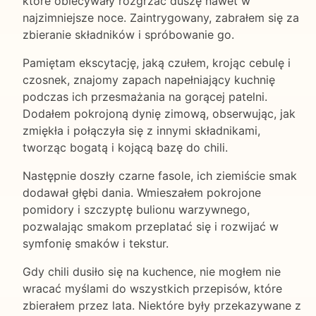
które obiecywały rozgrzać duszę nawet w
najzimniejsze noce. Zaintrygowany, zabrałem się za
zbieranie składników i spróbowanie go.
Pamiętam ekscytację, jaką czułem, krojąc cebulę i
czosnek, znajomy zapach napełniający kuchnię
podczas ich przesmażania na gorącej patelni.
Dodałem pokrojoną dynię zimową, obserwując, jak
zmiękła i połączyła się z innymi składnikami,
tworząc bogatą i kojącą bazę do chili.
Następnie doszły czarne fasole, ich ziemiście smak
dodawał głębi dania. Wmieszałem pokrojone
pomidory i szczyptę bulionu warzywnego,
pozwalając smakom przeplatać się i rozwijać w
symfonię smaków i tekstur.
Gdy chili dusiło się na kuchence, nie mogłem nie
wracać myślami do wszystkich przepisów, które
zbierałem przez lata. Niektóre były przekazywane z