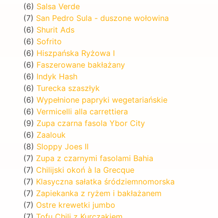
(6)
Salsa Verde
(7)
San Pedro Sula - duszone wołowina
(6)
Shurit Ads
(6)
Sofrito
(6)
Hiszpańska Ryżowa I
(6)
Faszerowane bakłażany
(6)
Indyk Hash
(6)
Turecka szaszłyk
(6)
Wypełnione papryki wegetariańskie
(6)
Vermicelli alla carrettiera
(9)
Zupa czarna fasola Ybor City
(6)
Zaalouk
(8)
Sloppy Joes II
(7)
Zupa z czarnymi fasolami Bahia
(7)
Chilijski okoń à la Grecque
(7)
Klasyczna sałatka śródziemnomorska
(7)
Zapiekanka z ryżem i bakłażanem
(7)
Ostre krewetki jumbo
(7)
Tofu Chili z Kurczakiem