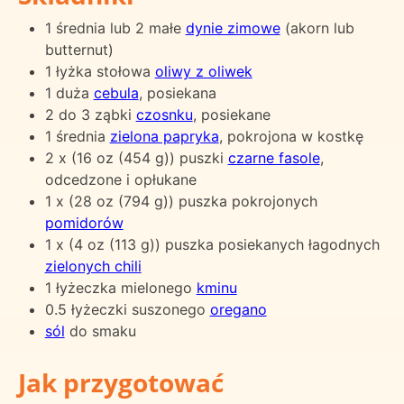
1 średnia lub 2 małe
dynie zimowe
(akorn lub
butternut)
1 łyżka stołowa
oliwy z oliwek
1 duża
cebula
, posiekana
2 do 3 ząbki
czosnku
, posiekane
1 średnia
zielona papryka
, pokrojona w kostkę
2 x (16 oz (454 g)) puszki
czarne fasole
,
odcedzone i opłukane
1 x (28 oz (794 g)) puszka pokrojonych
pomidorów
1 x (4 oz (113 g)) puszka posiekanych łagodnych
zielonych chili
1 łyżeczka mielonego
kminu
0.5 łyżeczki suszonego
oregano
sól
do smaku
Jak przygotować