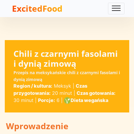
ExcitedFood
Chili z czarnymi fasolami
i dynią zimową
Przepis na meksykańskie chili z czarnymi fasolami i
dynią zimową
Region / kultura:
Meksyk
|
Czas
przygotowania:
20 minut
|
Czas gotowania:
30 minut
|
Porcje:
6
|
Dieta wegańska
Wprowadzenie