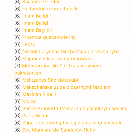
(6)
Kanapka Grinder
(6)
Haitańskie czarne fasolki
(6)
Imam Baildi I
(6)
Imam Baildi
(6)
Imam Bayildi I
(6)
Pikantna guacamole Iny
(6)
Lecso
(6)
Niskokaloryczna hiszpańska pieczona ryba
(6)
Majonez z liściem cytrynowym
(7)
Medyterranejski Stir-fry z indykiem i
bakłażanem
(6)
Melitzanes Skordostoubi
(6)
Meksykańska zupa z czarnymi fasolami
(6)
Mexican Rice II
(6)
Moros
(6)
Penne Arabiatta (Makaron z pikantnym sosem)
(6)
Pizza Beans
(6)
Zupa z czerwoną fasolą z sosem guacamole
(6)
Sos Marinara do Sandałów Ruby