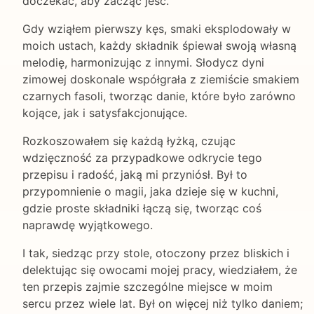
doczekać, aby zacząć jeść.
Gdy wziąłem pierwszy kęs, smaki eksplodowały w
moich ustach, każdy składnik śpiewał swoją własną
melodię, harmonizując z innymi. Słodycz dyni
zimowej doskonale współgrała z ziemiście smakiem
czarnych fasoli, tworząc danie, które było zarówno
kojące, jak i satysfakcjonujące.
Rozkoszowałem się każdą łyżką, czując
wdzięczność za przypadkowe odkrycie tego
przepisu i radość, jaką mi przyniósł. Był to
przypomnienie o magii, jaka dzieje się w kuchni,
gdzie proste składniki łączą się, tworząc coś
naprawdę wyjątkowego.
I tak, siedząc przy stole, otoczony przez bliskich i
delektując się owocami mojej pracy, wiedziałem, że
ten przepis zajmie szczególne miejsce w moim
sercu przez wiele lat. Był on więcej niż tylko daniem;