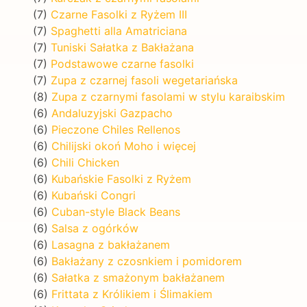
(7)
Czarne Fasolki z Ryżem III
(7)
Spaghetti alla Amatriciana
(7)
Tuniski Sałatka z Bakłażana
(7)
Podstawowe czarne fasolki
(7)
Zupa z czarnej fasoli wegetariańska
(8)
Zupa z czarnymi fasolami w stylu karaibskim
(6)
Andaluzyjski Gazpacho
(6)
Pieczone Chiles Rellenos
(6)
Chilijski okoń Moho i więcej
(6)
Chili Chicken
(6)
Kubańskie Fasolki z Ryżem
(6)
Kubański Congri
(6)
Cuban-style Black Beans
(6)
Salsa z ogórków
(6)
Lasagna z bakłażanem
(6)
Bakłażany z czosnkiem i pomidorem
(6)
Sałatka z smażonym bakłażanem
(6)
Frittata z Królikiem i Ślimakiem