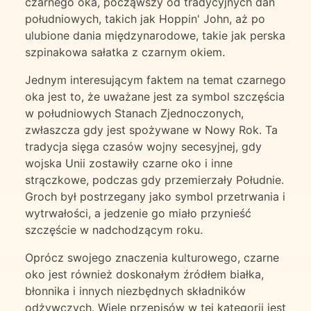
czarnego oka, począwszy od tradycyjnych dań
południowych, takich jak Hoppin' John, aż po
ulubione dania międzynarodowe, takie jak perska
szpinakowa sałatka z czarnym okiem.
Jednym interesującym faktem na temat czarnego
oka jest to, że uważane jest za symbol szczęścia
w południowych Stanach Zjednoczonych,
zwłaszcza gdy jest spożywane w Nowy Rok. Ta
tradycja sięga czasów wojny secesyjnej, gdy
wojska Unii zostawiły czarne oko i inne
strączkowe, podczas gdy przemierzały Południe.
Groch był postrzegany jako symbol przetrwania i
wytrwałości, a jedzenie go miało przynieść
szczęście w nadchodzącym roku.
Oprócz swojego znaczenia kulturowego, czarne
oko jest również doskonałym źródłem białka,
błonnika i innych niezbędnych składników
odżywczych. Wiele przepisów w tej kategorii jest