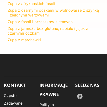
Zupa z afrykańskich fasoli
Zupa z czarnymi oczkami w wolnowarze z szynką
i zielonymi warzywami
Zupa z fasoli i orzeszków ziemnych
Zupa z jarmużu bez glutenu, nabiału i jajek z
czarnymi oczkami
Zupa z marchewki
KONTAKT
INFORMACJE
ŚLEDŹ NAS
PRAWNE
Często
Zadawane
Polityka