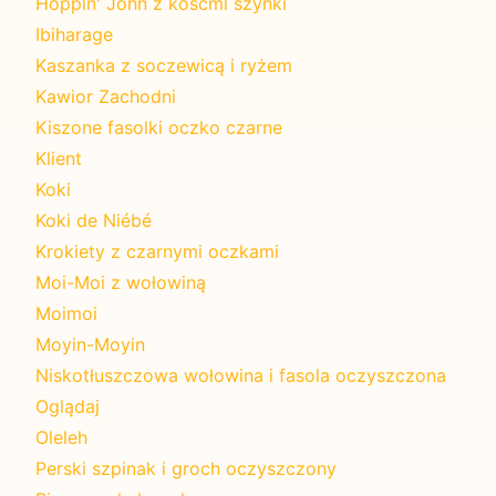
Hoppin' John z kośćmi szynki
Ibiharage
Kaszanka z soczewicą i ryżem
Kawior Zachodni
Kiszone fasolki oczko czarne
Klient
Koki
Koki de Niébé
Krokiety z czarnymi oczkami
Moi-Moi z wołowiną
Moimoi
Moyin-Moyin
Niskotłuszczowa wołowina i fasola oczyszczona
Oglądaj
Oleleh
Perski szpinak i groch oczyszczony