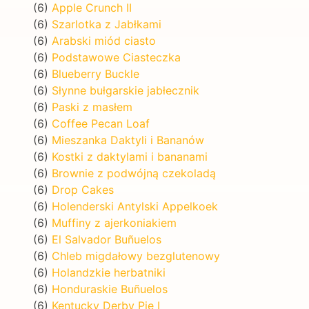
(6)
Apple Crunch II
(6)
Szarlotka z Jabłkami
(6)
Arabski miód ciasto
(6)
Podstawowe Ciasteczka
(6)
Blueberry Buckle
(6)
Słynne bułgarskie jabłecznik
(6)
Paski z masłem
(6)
Coffee Pecan Loaf
(6)
Mieszanka Daktyli i Bananów
(6)
Kostki z daktylami i bananami
(6)
Brownie z podwójną czekoladą
(6)
Drop Cakes
(6)
Holenderski Antylski Appelkoek
(6)
Muffiny z ajerkoniakiem
(6)
El Salvador Buñuelos
(6)
Chleb migdałowy bezglutenowy
(6)
Holandzkie herbatniki
(6)
Honduraskie Buñuelos
(6)
Kentucky Derby Pie I