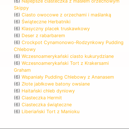
(6)
Najlepsze ciasteczka z masłem orzechowym
Skippy
(6)
Ciasto owocowe z orzechami i maślanką
(6)
Świąteczne Herbatniki
(6)
Klasyczny placek truskawkowy
(6)
Deser z rabarbarem
(6)
Crockpot Cynamonowo-Rodzynkowy Pudding
Chlebowy
(6)
Wczesnoamerykański ciasto kukurydziane
(6)
Wczesnoamerykański Tort z Krakersami
Graham
(6)
Wspaniały Pudding Chlebowy z Ananasem
(6)
Złote jabłkowe batony owsiane
(6)
Haitański chleb dyniowy
(6)
Ciasteczka Hermit
(6)
Ciasteczka świąteczne
(6)
Liberiański Tort z Manioku