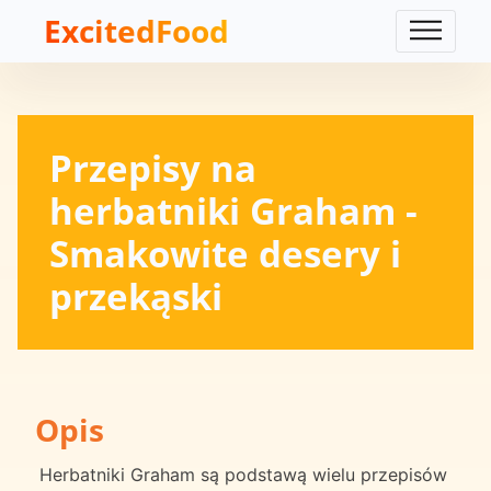
ExcitedFood
Przepisy na
herbatniki Graham -
Smakowite desery i
przekąski
Opis
Herbatniki Graham są podstawą wielu przepisów