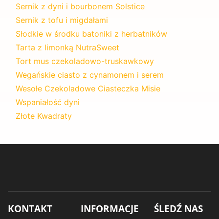
Sernik z dyni i bourbonem Solstice
Sernik z tofu i migdałami
Słodkie w środku batoniki z herbatników
Tarta z limonką NutraSweet
Tort mus czekoladowo-truskawkowy
Wegańskie ciasto z cynamonem i serem
Wesołe Czekoladowe Ciasteczka Misie
Wspaniałość dyni
Złote Kwadraty
KONTAKT
INFORMACJE
ŚLEDŹ NAS