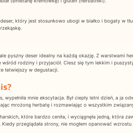
ał (śmietanę kremówkę) i gluten (herbatniki).
ser, który jest stosunkowo ubogi w białko i bogaty w tłu
rzekąskę.
e pyszny deser idealny na każdą okazję. Z warstwami herba
 wśród rodziny i przyjaciół. Ciesz się tym lekkim i puszy
e łatwiejszy w degustacji.
is?
, wypełniła mnie ekscytacja. Był ciepły letni dzień, a ja 
opijając mrożoną herbatę i rozmawiając o wszystkim związa
harskich, które bardzo ceniła, i wyciągnęła jedną, która za
Kiedy przeglądała strony, nie mogłem opanować wzrostu ci