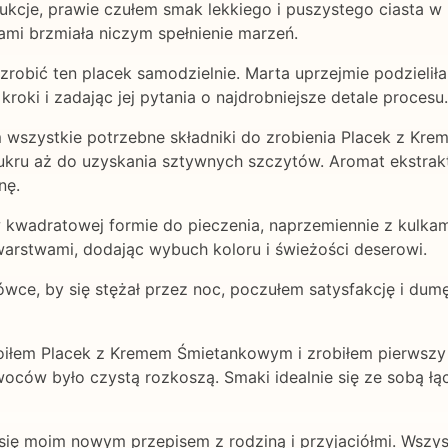
rukcje, prawie czułem smak lekkiego i puszystego ciasta w
i brzmiała niczym spełnienie marzeń.
obić ten placek samodzielnie. Marta uprzejmie podzieliła 
roki i zadając jej pytania o najdrobniejsze detale procesu.
wszystkie potrzebne składniki do zrobienia Placek z Kr
ukru aż do uzyskania sztywnych szczytów. Aromat ekstrakt
nę.
w kwadratowej formie do pieczenia, naprzemiennie z kulka
arstwami, dodając wybuch koloru i świeżości deserowi.
wce, by się stężał przez noc, poczułem satysfakcję i dum
roiłem Placek z Kremem Śmietankowym i zrobiłem pierwsz
oców było czystą rozkoszą. Smaki idealnie się ze sobą łąc
się moim nowym przepisem z rodziną i przyjaciółmi. Wszysc