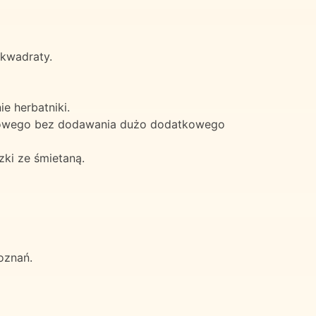
 kwadraty.
e herbatniki.
ezowego bez dodawania dużo dodatkowego
zki ze śmietaną.
oznań.