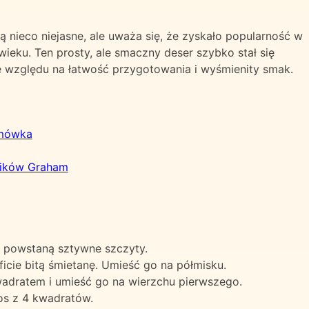
nieco niejasne, ale uważa się, że zyskało popularność w
eku. Ten prosty, ale smaczny deser szybko stał się
względu na łatwość przygotowania i wyśmienity smak.
emówka
ników Graham
ż powstaną sztywne szczyty.
icie bitą śmietanę. Umieść go na półmisku.
adratem i umieść go na wierzchu pierwszego.
os z 4 kwadratów.