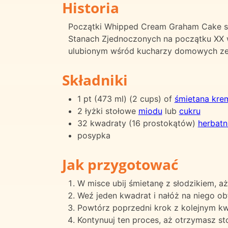
Historia
Początki Whipped Cream Graham Cake są 
Stanach Zjednoczonych na początku XX wi
ulubionym wśród kucharzy domowych ze 
Składniki
1 pt (473 ml) (2 cups) of
śmietana kr
2 łyżki stołowe
miodu
lub
cukru
32 kwadraty (16 prostokątów)
herbat
posypka
Jak przygotować
W misce ubij śmietanę z słodzikiem, a
Weź jeden kwadrat i nałóż na niego obf
Powtórz poprzedni krok z kolejnym kw
Kontynuuj ten proces, aż otrzymasz st