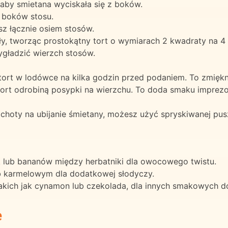
 aby smietana wyciskała się z boków.
 boków stosu.
sz łącznie osiem stosów.
ały, tworząc prostokątny tort o wymiarach 2 kwadraty na 4
ygładzić wierzch stosów.
tort w lodówce na kilka godzin przed podaniem. To zmiękni
tort odrobiną posypki na wierzchu. To doda smaku impr
choty na ubijanie śmietany, możesz użyć spryskiwanej pus
 lub bananów między herbatniki dla owocowego twistu.
 karmelowym dla dodatkowej słodyczy.
kich jak cynamon lub czekolada, dla innych smakowych d
e