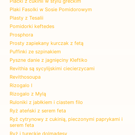
Placki z cukinii w stylu greckim
Plaki Fasolki w Sosie Pomidorowym
Plasty z Tesalii
Pomidorki keftedes
Prosphora
Prosty zapiekany kurczak z fetą
Puffinki ze szpinakiem
Pyszne danie z jagnięciny Kleftiko
Revithia są sycylijskimi ciecierzycami
Revithosoupa
Rizogalo I
Rizogalo z Mylą
Ruloniki z jabłkiem i ciastem filo
Ryż ateński z serem feta
Ryż cytrynowy z cukinią, pieczonymi paprykami i
serem feta
Ryż i tureckie dolmadesy