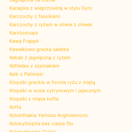
Kanapka z wieprzowiną w stylu Gyro
Karczochy z fasolkami
Karczochy z ryżem w oliwie z oliwek
Karotosoupa
Kawa Frappé
Kawałkowa grecka sałatka
Kebab z jagnięciną z ryżem
Keftedes z szpinakiem
Keik z Petimezi
Klopsiki greckie w formie ryżu z miętą
Klopsiki w sosie cytrynowym i jajecznym
Klopsiki z mięsa kofta
Kofta
Kolokithakia Yemista Avgholemono
Kolokythopita bez ciasta filo
Kolokythopita Glukia