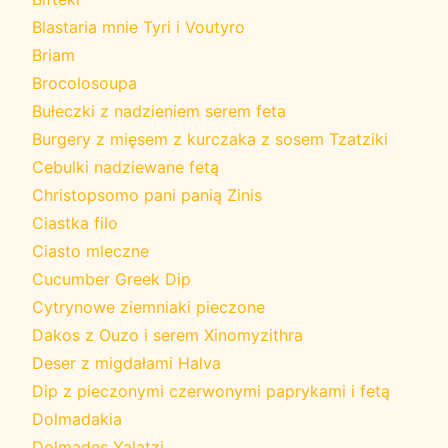
Blastaria mnie Tyri i Voutyro
Briam
Brocolosoupa
Bułeczki z nadzieniem serem feta
Burgery z mięsem z kurczaka z sosem Tzatziki
Cebulki nadziewane fetą
Christopsomo pani panią Zinis
Ciastka filo
Ciasto mleczne
Cucumber Greek Dip
Cytrynowe ziemniaki pieczone
Dakos z Ouzo i serem Xinomyzithra
Deser z migdałami Halva
Dip z pieczonymi czerwonymi paprykami i fetą
Dolmadakia
Dolmades Yalatzi