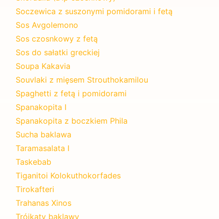
Soczewica z suszonymi pomidorami i fetą
Sos Avgolemono
Sos czosnkowy z fetą
Sos do sałatki greckiej
Soupa Kakavia
Souvlaki z mięsem Strouthokamilou
Spaghetti z fetą i pomidorami
Spanakopita I
Spanakopita z boczkiem Phila
Sucha baklawa
Taramasalata I
Taskebab
Tiganitoi Kolokuthokorfades
Tirokafteri
Trahanas Xinos
Trójkąty baklawy