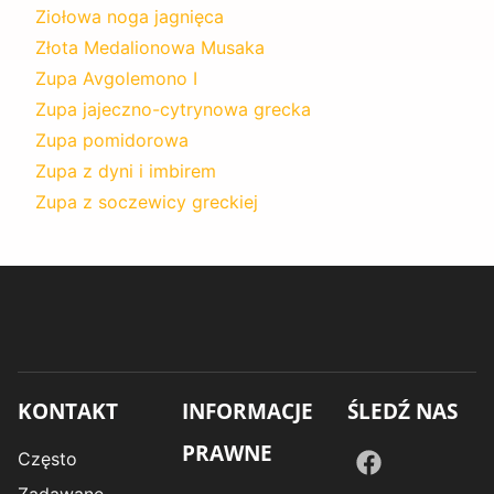
Ziołowa noga jagnięca
Złota Medalionowa Musaka
Zupa Avgolemono I
Zupa jajeczno-cytrynowa grecka
Zupa pomidorowa
Zupa z dyni i imbirem
Zupa z soczewicy greckiej
KONTAKT
INFORMACJE
ŚLEDŹ NAS
PRAWNE
Często
Zadawane