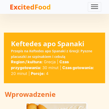
ExcitedFood
Keftedes apo Spanaki
Przepis na Keftedes apo Spanaki z Grecji: Pyszne
placuszki ze szpinakiem i cebulą
Region / kultura:
Grecja
|
Czas
przygotowania:
30 minut
|
Czas gotowania:
20 minut
|
Porcje:
4
Wprowadzenie