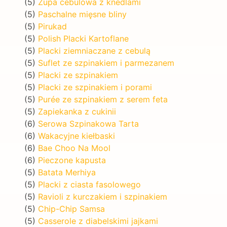
(5)
Zupa cebulowa z knedlami
(5)
Paschalne mięsne bliny
(5)
Pirukad
(5)
Polish Placki Kartoflane
(5)
Placki ziemniaczane z cebulą
(5)
Suflet ze szpinakiem i parmezanem
(5)
Placki ze szpinakiem
(5)
Placki ze szpinakiem i porami
(5)
Purée ze szpinakiem z serem feta
(5)
Zapiekanka z cukinii
(6)
Serowa Szpinakowa Tarta
(6)
Wakacyjne kiełbaski
(6)
Bae Choo Na Mool
(6)
Pieczone kapusta
(5)
Batata Merhiya
(5)
Placki z ciasta fasolowego
(5)
Ravioli z kurczakiem i szpinakiem
(5)
Chip-Chip Samsa
(5)
Casserole z diabelskimi jajkami