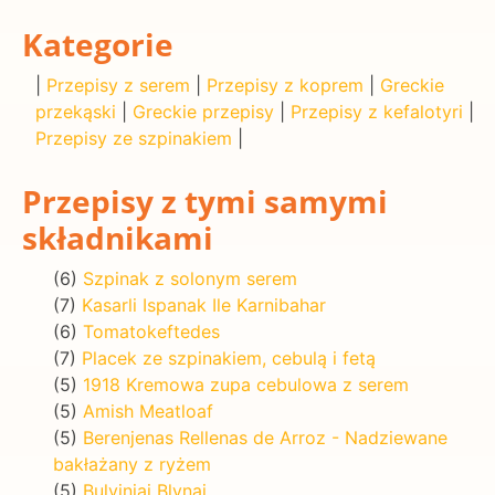
Kategorie
|
Przepisy z serem
|
Przepisy z koprem
|
Greckie
przekąski
|
Greckie przepisy
|
Przepisy z kefalotyri
|
Przepisy ze szpinakiem
|
Przepisy z tymi samymi
składnikami
(6)
Szpinak z solonym serem
(7)
Kasarli Ispanak Ile Karnibahar
(6)
Tomatokeftedes
(7)
Placek ze szpinakiem, cebulą i fetą
(5)
1918 Kremowa zupa cebulowa z serem
(5)
Amish Meatloaf
(5)
Berenjenas Rellenas de Arroz - Nadziewane
bakłażany z ryżem
(5)
Bulviniai Blynai