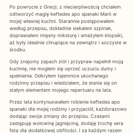
Po powrocie z Grecji, z niecierpliwością chciałem
odtworzyć magię keftedes apo spanaki Marii w
mojej własnej kuchni. Starannie postępowałem
według przepisu, dokładnie siekałem szpinak,
doprawiałem mięsny miksturę i smażyłem klopsiki,
aż były idealnie chrupiące na zewnątrz i soczyste w
środku.
Gdy znajomy zapach ziół i przypraw napełnił moją
kuchnię, nie mogłem się oprzeć uczuciu dumy i
spełnienia. Odkryłem tajemnice ukochanego
rodzinny przepisu i wiedziałem, że stanie się on
stałym elementem mojego repertuaru na lata.
Przez lata kontynuowałem robienie keftedes apo
spanaki dla mojej rodziny i przyjaciół, każdorazowo
dodając swoje zmiany do przepisu. Czasami
zastępuję wołowinę jagnięciną, dodaję trochę sera
feta dla dodatkowej obfitości. I za każdym razem