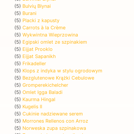
(5)
Bulvių Blynai
(5)
Burani
(5)
Placki z kapusty
(5)
Carrots à la Crème
(5)
Wykwintna Wieprzowina
(5)
Egipski omlet ze szpinakiem
(5)
Eijjat Prooklo
(5)
Eijjat Sapanikh
(5)
Frikadeller
(5)
Klops z indyka w stylu ogrodowym
(5)
Bezglutenowe Krążki Cebulowe
(5)
Gromperekichelcher
(5)
Omlet Igga Baladi
(5)
Kaurma Hingal
(5)
Kugelis II
(5)
Cukinie nadziewane serem
(5)
Morrones Rellenos con Arroz
(5)
Norweska zupa szpinakowa