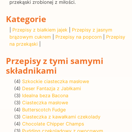
przekąski zrobionej z miłości.
Kategorie
|
Przepisy z białkiem jajek
|
Przepisy z jasnym
brązowym cukrem
|
Przepisy na popcorn
|
Przepisy
na przekąski
|
Przepisy z tymi samymi
składnikami
(4)
Szkockie ciasteczka masłowe
(4)
Deser Fantazja z Jabłkami
(3)
Idealna beza Bacona
(3)
Ciasteczka masłowe
(4)
Butterscotch Fudge
(3)
Ciasteczka z kawałkami czekolady
(4)
Chocolate Chipper Champs
(3)
Pudding czekoladowy z owocowym