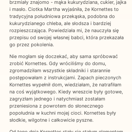
brzmiały znajomo - mąka kukurydziana, cukier, jajka
i masło. Ciotka Martha wyjaśniła, że Kornettes to
tradycyjna południowa przekąska, podobna do
kukurydzianego chleba, ale słodsza i bardziej
rozpieszczająca. Powiedziała mi, że nauczyła się
przepisu od swojej własnej babci, która przekazała
go przez pokolenia.
Nie mogłam się doczekać, aby sama spróbować
zrobić Kornettes. Gdy wróciliśmy do domu,
zgromadziłam wszystkie składniki i starannie
postępowałam z instrukcjami. Zapach pieczonych
Kornettes wypełnił dom, wiedziałam, że natrafiłam
na coś wyjątkowego. Kiedy wreszcie były gotowe,
zagryzłam jednego i natychmiast zostałam
przeniesiona z powrotem do słonecznego
popołudnia w kuchni mojej cioci. Kornettes były
słodkie, wilgotne i całkowicie pyszne.
Od tego dnia Kornettes stały się stałym elementem