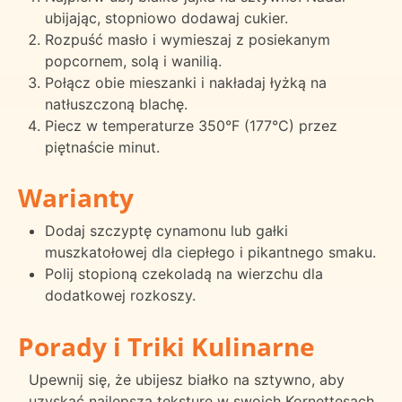
ubijając, stopniowo dodawaj cukier.
Rozpuść masło i wymieszaj z posiekanym
popcornem, solą i wanilią.
Połącz obie mieszanki i nakładaj łyżką na
natłuszczoną blachę.
Piecz w temperaturze 350°F (177°C) przez
piętnaście minut.
Warianty
Dodaj szczyptę cynamonu lub gałki
muszkatołowej dla ciepłego i pikantnego smaku.
Polij stopioną czekoladą na wierzchu dla
dodatkowej rozkoszy.
Porady i Triki Kulinarne
Upewnij się, że ubijesz białko na sztywno, aby
uzyskać najlepszą teksturę w swoich Kornettesach.