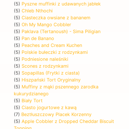
(5)
Pyszne muffinki z udawanych jabłek
(5)
Chleb Nthochi
(5)
Ciasteczka owsiane z bananem
(5)
Oh My Mango Cobbler
(5)
Paklava (Tertanoush) - Sima Piligian
(5)
Pan de Banano
(5)
Peaches and Cream Kuchen
(5)
Polskie bułeczki z rodzynkami
(5)
Podniesione naleśniki
(5)
Scones z rodzynkami
(5)
Sopapillas (Frytki z ciasta)
(5)
Hiszpański Tort Oryginalny
(5)
Muffiny z mąki pszennego zarodka
kukurydzianego
(5)
Biały Tort
(5)
Ciasto jogurtowe z kawą
(7)
Beztłuszczowy Placek Korzenny
(5)
Apple Cobbler z Dropped Cheddar Biscuit
Topping