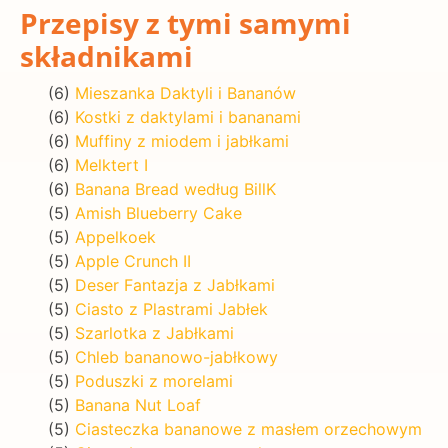
Przepisy z tymi samymi
składnikami
(6)
Mieszanka Daktyli i Bananów
(6)
Kostki z daktylami i bananami
(6)
Muffiny z miodem i jabłkami
(6)
Melktert I
(6)
Banana Bread według BillK
(5)
Amish Blueberry Cake
(5)
Appelkoek
(5)
Apple Crunch II
(5)
Deser Fantazja z Jabłkami
(5)
Ciasto z Plastrami Jabłek
(5)
Szarlotka z Jabłkami
(5)
Chleb bananowo-jabłkowy
(5)
Poduszki z morelami
(5)
Banana Nut Loaf
(5)
Ciasteczka bananowe z masłem orzechowym