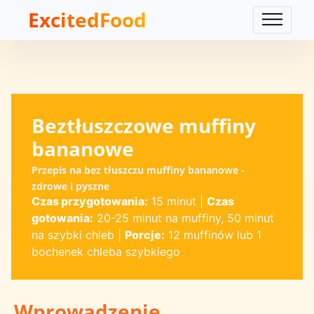
ExcitedFood
Beztłuszczowe muffiny
bananowe
Przepis na bez tłuszczu muffiny bananowe -
zdrowe i pyszne
Czas przygotowania:
15 minut
|
Czas
gotowania:
20-25 minut na muffiny, 50 minut
na szybki chleb
|
Porcje:
12 muffinów lub 1
bochenek chleba szybkiego
Wprowadzenie