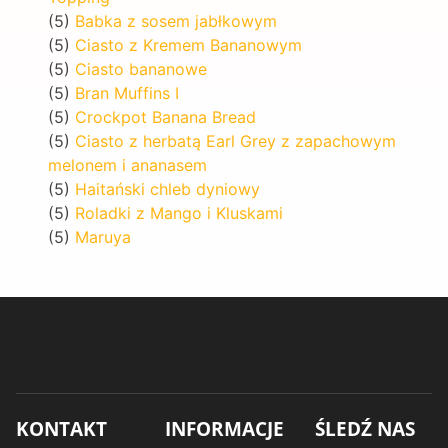
(5)
Babka z sosem jabłkowym
(5)
Ciasto z Kremem Bananowym
(5)
Ciasto bananowe
(5)
Bran Muffins I
(5)
Crockpot Banana Bread
(5)
Ciasto z herbatą Earl Grey z zapachowym
melonem i ananasem
(5)
Haitański chleb dyniowy
(5)
Roladki z Mango i Kluskami
(5)
Maruya
KONTAKT
INFORMACJE
ŚLEDŹ NAS