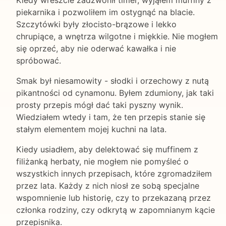
Kiedy wreszcie zadzwonił timer, wyjąłem muffiny z
piekarnika i pozwoliłem im ostygnąć na blacie.
Szczytówki były złocisto-brązowe i lekko
chrupiące, a wnętrza wilgotne i miękkie. Nie mogłem
się oprzeć, aby nie oderwać kawałka i nie
spróbować.
Smak był niesamowity - słodki i orzechowy z nutą
pikantności od cynamonu. Byłem zdumiony, jak taki
prosty przepis mógł dać taki pyszny wynik.
Wiedziałem wtedy i tam, że ten przepis stanie się
stałym elementem mojej kuchni na lata.
Kiedy usiadłem, aby delektować się muffinem z
filiżanką herbaty, nie mogłem nie pomyśleć o
wszystkich innych przepisach, które zgromadziłem
przez lata. Każdy z nich niosł ze sobą specjalne
wspomnienie lub historię, czy to przekazaną przez
członka rodziny, czy odkrytą w zapomnianym kącie
przepisnika.