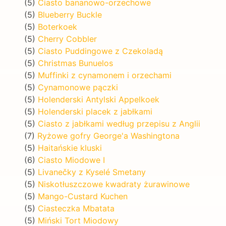
(5)
Ciasto bananowo-orzechowe
(5)
Blueberry Buckle
(5)
Boterkoek
(5)
Cherry Cobbler
(5)
Ciasto Puddingowe z Czekoladą
(5)
Christmas Bunuelos
(5)
Muffinki z cynamonem i orzechami
(5)
Cynamonowe pączki
(5)
Holenderski Antylski Appelkoek
(5)
Holenderski placek z jabłkami
(5)
Ciasto z jabłkami według przepisu z Anglii
(7)
Ryżowe gofry George'a Washingtona
(5)
Haitańskie kluski
(6)
Ciasto Miodowe I
(5)
Livanečky z Kyselé Smetany
(5)
Niskotłuszczowe kwadraty żurawinowe
(5)
Mango-Custard Kuchen
(5)
Ciasteczka Mbatata
(5)
Miński Tort Miodowy