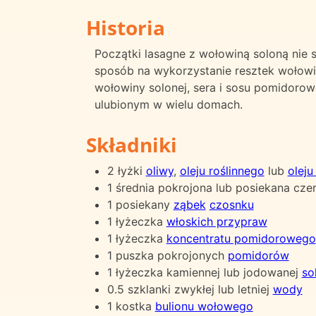
Historia
Początki lasagne z wołowiną soloną nie s
sposób na wykorzystanie resztek wołowi
wołowiny solonej, sera i sosu pomidorowe
ulubionym w wielu domach.
Składniki
2 łyżki
oliwy
,
oleju roślinnego
lub
olej
1 średnia pokrojona lub posiekana cze
1 posiekany
ząbek
czosnku
1 łyżeczka
włoskich przypraw
1 łyżeczka
koncentratu pomidorowego
1 puszka pokrojonych
pomidorów
1 łyżeczka kamiennej lub jodowanej
sol
0.5 szklanki zwykłej lub letniej
wody
1 kostka
bulionu wołowego