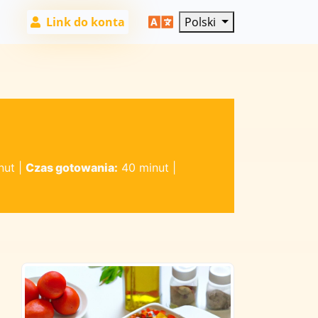
Link do konta
Polski
nut
|
Czas gotowania:
40 minut
|