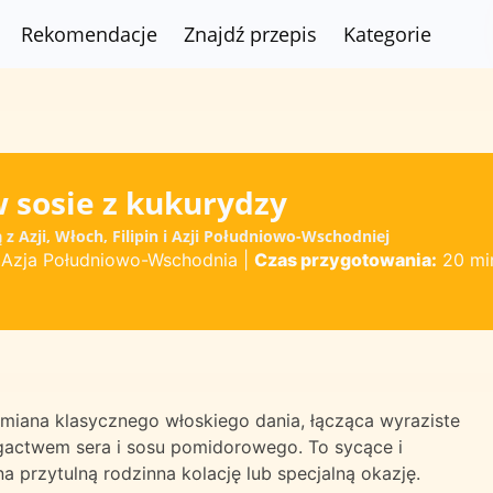
Rekomendacje
Znajdź przepis
Kategorie
 sosie z kukurydzy
 Azji, Włoch, Filipin i Azji Południowo-Wschodniej
y, Azja Południowo-Wschodnia
|
Czas przygotowania:
20 mi
miana klasycznego włoskiego dania, łącząca wyraziste
actwem sera i sosu pomidorowego. To sycące i
 przytulną rodzinna kolację lub specjalną okazję.