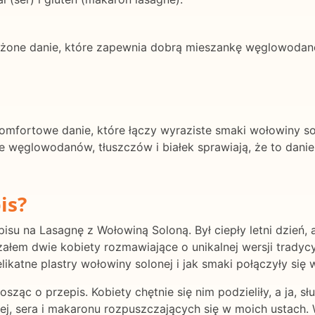
one danie, które zapewnia dobrą mieszankę węglowodanów
komfortowe danie, które łączy wyraziste smaki wołowiny 
ęglowodanów, tłuszczów i białek sprawiają, że to danie 
is?
su na Lasagnę z Wołowiną Soloną. Był ciepły letni dzień, 
ałem dwie kobiety rozmawiające o unikalnej wersji tradycy
likatne plastry wołowiny solonej i jak smaki połączyły si
sząc o przepis. Kobiety chętnie się nim podzieliły, a ja,
j, sera i makaronu rozpuszczających się w moich ustach.