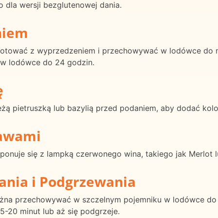
 dla wersji bezglutenowej dania.
niem
otować z wyprzedzeniem i przechowywać w lodówce do mo
j w lodówce do 24 godzin.
ę
żą pietruszką lub bazylią przed podaniem, aby dodać kolo
rawami
onuje się z lampką czerwonego wina, takiego jak Merlot 
ania i Podgrzewania
ożna przechowywać w szczelnym pojemniku w lodówce do 3
5-20 minut lub aż się podgrzeje.