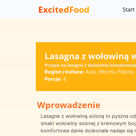
ExcitedFood
Start
Lasagna z wołowiną w
Przepis na lasagne z wołowiną konserwową z
Region / kultura:
Azja, Włochy, Filipin
Porcje:
6
Wprowadzenie
Lasagne z wołowiną soloną to pyszna od
smaki wołowiny solonej z kremowym bog
komfortowe danie doskonale nadaje się na