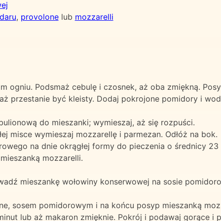
ej
daru
,
provolone
lub
mozzarelli
dnim ogniu. Podsmaż cebulę i czosnek, aż oba zmiękną. Pos
aż przestanie być kleisty. Dodaj pokrojone pomidory i wod
ulionową do mieszanki; wymieszaj, aż się rozpuści.
łej misce wymieszaj mozzarellę i parmezan. Odłóż na bok.
owego na dnie okrągłej formy do pieczenia o średnicy 23
mieszanką mozzarelli.
adź mieszankę wołowiny konserwowej na sosie pomidorow
gne, sosem pomidorowym i na końcu posyp mieszanką mozzar
minut lub aż makaron zmięknie. Pokrój i podawaj gorące i p