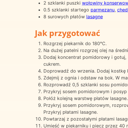
2 szklanki puszki
wołowiny konserwow
0.5 szklanki startego
parmezanu
,
ched
8 surowych płatów
lasagne
Jak przygotować
Rozgrzej piekarnik do 180°C.
Na dużej patelni rozgrzej olej na śre
Dodaj koncentrat pomidorowy i gotuj, 
cukrem.
Doprowadź do wrzenia. Dodaj kostkę b
Zdejmij z ognia i odstaw na bok. W ma
Rozprowadź 0,5 szklanki sosu pomidor
Przykryj sosem pomidorowym i posyp 
Połóż kolejną warstwę płatów lasagne.
Przykryj sosem pomidorowym, rozprow
Przykryj płatami lasagne.
Powtarzaj z pozostałymi płatami lasa
Umieść w piekarniku i piecz przez 40 