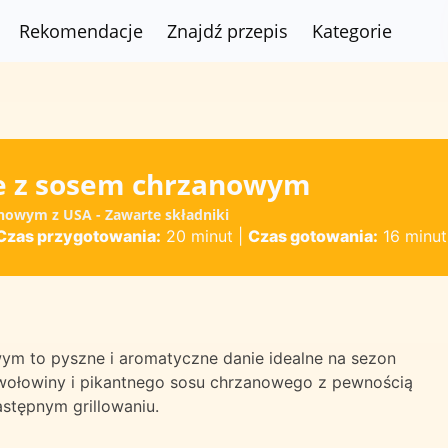
Rekomendacje
Znajdź przepis
Kategorie
e z sosem chrzanowym
anowym z USA - Zawarte składniki
Czas przygotowania:
20 minut
|
Czas gotowania:
16 minut
m to pyszne i aromatyczne danie idealne na sezon
 wołowiny i pikantnego sosu chrzanowego z pewnością
astępnym grillowaniu.