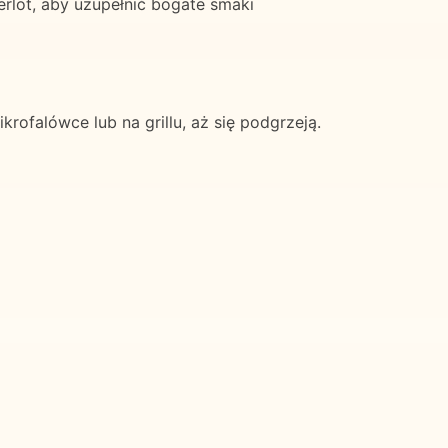
rlot, aby uzupełnić bogate smaki
ofalówce lub na grillu, aż się podgrzeją.