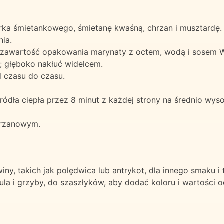
rka śmietankowego, śmietanę kwaśną, chrzan i musztardę.
ia.
 zawartość opakowania marynaty z octem, wodą i sosem W
 głęboko nakłuć widelcem.
d czasu do czasu.
 źródła ciepła przez 8 minut z każdej strony na średnio wys
hrzanowym.
y, takich jak polędwica lub antrykot, dla innego smaku i t
ula i grzyby, do szaszłyków, aby dodać koloru i wartości 