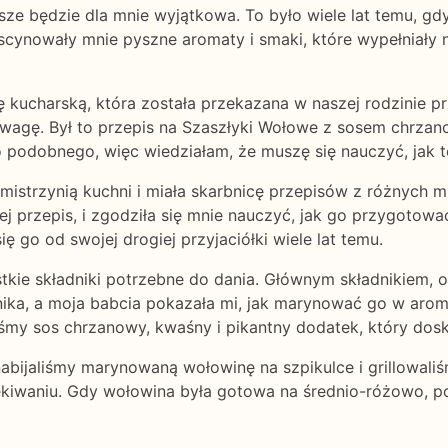
wsze będzie dla mnie wyjątkowa. To było wiele lat temu, 
scynowały mnie pyszne aromaty i smaki, które wypełniały 
 kucharską, która została przekazana w naszej rodzinie pr
uwagę. Był to przepis na Szaszłyki Wołowe z sosem chrzan
podobnego, więc wiedziałam, że muszę się nauczyć, jak t
 mistrzynią kuchni i miała skarbnicę przepisów z różnych m
 przepis, i zgodziła się mnie nauczyć, jak go przygotować. 
ię go od swojej drogiej przyjaciółki wiele lat temu.
stkie składniki potrzebne do dania. Głównym składnikiem, 
ika, a moja babcia pokazała mi, jak marynować go w aroma
śmy sos chrzanowy, kwaśny i pikantny dodatek, który dosk
abijaliśmy marynowaną wołowinę na szpikulce i grillowaliś
czekiwaniu. Gdy wołowina była gotowa na średnio-różowo, p