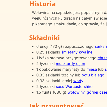
Historia
Wołowina na szpadzie jest popularnym d
wielu różnych kulturach na całym świeci
pikantnego smaku dania, co sprawia, że j
Składniki
6 uncji (170 g) rozpuszczonego
serka
0,25 szklanki
śmietany kwaśnej
1 łyżka stołowa przygotowanego
chrz
2 łyżeczki
musztardy dijon
1 opakowanie marynaty do
mięsa
lub
s
0,33 szklanki trzciny lub
octu białego
0,33 szklanki letniej
wody
2 łyżeczki
sosu Worcestershire
1,5 funta (680 g)
wołowiny
,
górnej częś
Jak przygotować