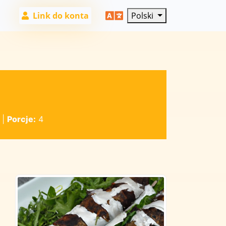
Link do konta
Polski
|
Porcje:
4