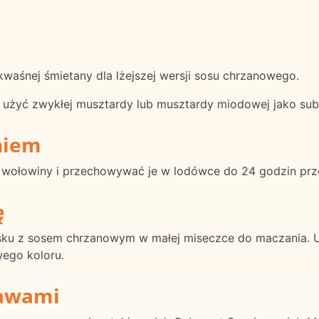
waśnej śmietany dla lżejszej wersji sosu chrzanowego.
z użyć zwykłej musztardy lub musztardy miodowej jako sub
niem
wołowiny i przechowywać je w lodówce do 24 godzin prze
ę
ku z sosem chrzanowym w małej miseczce do maczania. Ude
wego koloru.
rawami