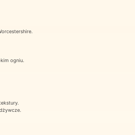
orcestershire.
okim ogniu.
ekstury.
odżywcze.