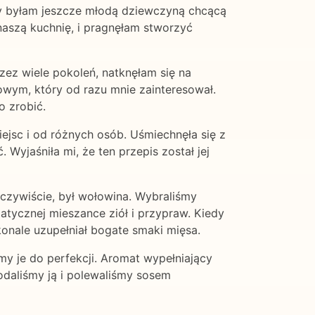
gdy byłam jeszcze młodą dziewczyną chcącą
naszą kuchnię, i pragnęłam stworzyć
zez wiele pokoleń, natknęłam się na
owym, który od razu mnie zainteresował.
o zrobić.
iejsc i od różnych osób. Uśmiechnęła się z
Wyjaśniła mi, że ten przepis został jej
oczywiście, był wołowina. Wybraliśmy
tycznej mieszance ziół i przypraw. Kiedy
onale uzupełniał bogate smaki mięsa.
my je do perfekcji. Aromat wypełniający
odaliśmy ją i polewaliśmy sosem