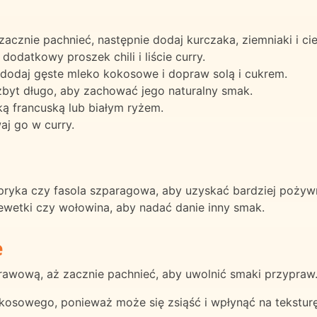
acznie pachnieć, następnie dodaj kurczaka, ziemniaki i c
dodatkowy proszek chili i liście curry.
 dodaj gęste mleko kokosowe i dopraw solą i cukrem.
byt długo, aby zachować jego naturalny smak.
ką francuską lub białym ryżem.
aj go w curry.
pryka czy fasola szparagowa, aby uzyskać bardziej pożywn
krewetki czy wołowina, aby nadać danie inny smak.
e
rawową, aż zacznie pachnieć, aby uwolnić smaki przypraw
kosowego, ponieważ może się zsiąść i wpłynąć na teksturę