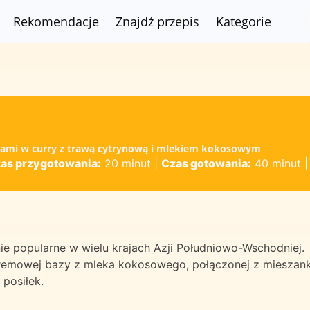
Rekomendacje
Znajdź przepis
Kategorie
iakami w curry z trawą cytrynową i mlekiem kokosowym
as przygotowania:
20 minut
|
Czas gotowania:
40 minut
ie popularne w wielu krajach Azji Południowo-Wschodniej.
i kremowej bazy z mleka kokosowego, połączonej z mieszan
 posiłek.