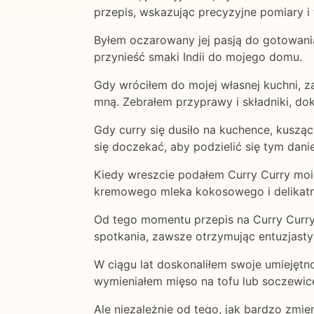
przepis, wskazując precyzyjne pomiary i 
Byłem oczarowany jej pasją do gotowania
przynieść smaki Indii do mojego domu.
Gdy wróciłem do mojej własnej kuchni, za
mną. Zebrałem przyprawy i składniki, dok
Gdy curry się dusiło na kuchence, kuszą
się doczekać, aby podzielić się tym dani
Kiedy wreszcie podałem Curry Curry moim
kremowego mleka kokosowego i delikatny
Od tego momentu przepis na Curry Curry 
spotkania, zawsze otrzymując entuzjasty
W ciągu lat doskonaliłem swoje umiejęt
wymieniałem mięso na tofu lub soczewic
Ale niezależnie od tego, jak bardzo zmie