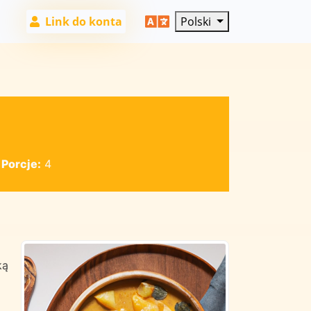
Link do konta
Polski
|
Porcje:
4
ką