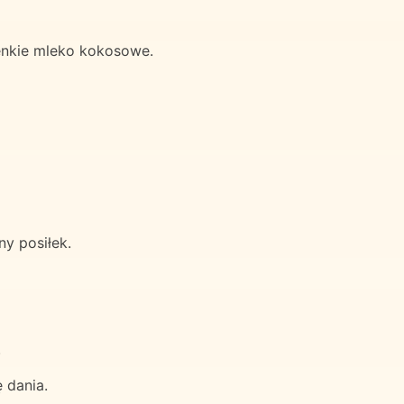
ienkie mleko kokosowe.
y posiłek.
.
 dania.