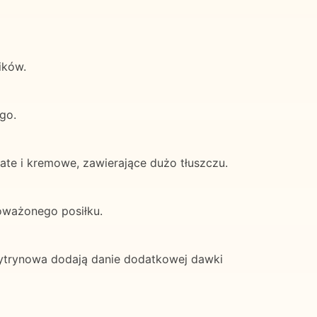
ików.
go.
ate i kremowe, zawierające dużo tłuszczu.
oważonego posiłku.
a cytrynowa dodają danie dodatkowej dawki