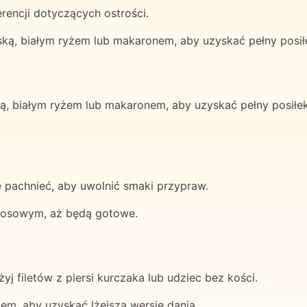
erencji dotyczących ostrości.
ską, białym ryżem lub makaronem, aby uzyskać pełny posił
ą, białym ryżem lub makaronem, aby uzyskać pełny posiłek
pachnieć, aby uwolnić smaki przypraw.
okosowym, aż będą gotowe.
j filetów z piersi kurczaka lub udziec bez kości.
m, aby uzyskać lżejszą wersję dania.