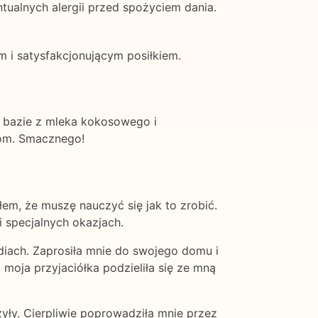
tualnych alergii przed spożyciem dania.
m i satysfakcjonującym posiłkiem.
ej bazie z mleka kokosowego i
łom. Smacznego!
em, że muszę nauczyć się jak to zrobić.
i specjalnych okazjach.
diach. Zaprosiła mnie do swojego domu i
moja przyjaciółka podzieliła się ze mną
zyły. Cierpliwie poprowadziła mnie przez