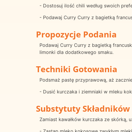
- Dostosuj ilość chili według swoich pref
- Podawaj Curry Curry z bagietką francu
Propozycje Podania
Podawaj Curry Curry z bagietką francusk
limonki dla dodatkowego smaku.
Techniki Gotowania
Podsmaż pastę przyprawową, aż zacznie 
- Dusić kurczaka i ziemniaki w mleku k
Substytuty Składników
Zamiast kawałków kurczaka ze skórką, uży
- Zastąp mleko kokosowe zwykłym mlekie