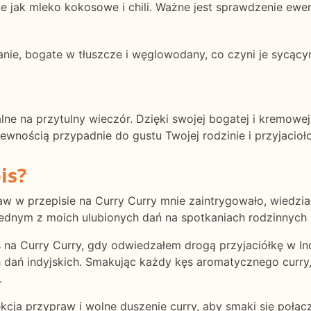
e jak mleko kokosowe i chili. Ważne jest sprawdzenie ewen
nie, bogate w tłuszcze i węglowodany, co czyni je sycący
alne na przytulny wieczór. Dzięki swojej bogatej i kremow
wnością przypadnie do gustu Twojej rodzinie i przyjacio
is?
 w przepisie na Curry Curry mnie zaintrygowało, wiedział
 jednym z moich ulubionych dań na spotkaniach rodzinnych 
s na Curry Curry, gdy odwiedzałem drogą przyjaciółkę w In
dań indyjskich. Smakując każdy kęs aromatycznego curry, 
.
lekcja przypraw i wolne duszenie curry, aby smaki się połąc