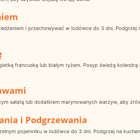
niem
edzeniem i przechowywać w lodówce do 3 dni. Podgrzej n
ę
ietką francuską lub białym ryżem. Posyp świeżą kolendrą 
rawami
ającym sałatą lub dodatkiem marynowanych warzyw, aby zr
ania i Podgrzewania
zelnym pojemniku w lodówce do 3 dni. Podgrzej na kuchenc