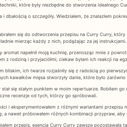
techniki, które były niezbędne do stworzenia idealnego Cur
 i dbałością o szczegóły. Wiedziałem, że znalazłem pokre
brałem się do odtworzenia przepisu na Curry Curry, który m
ładnie mierząc każdy z nich, podążając za jej instrukcjami.
cy aromat napełnił moją kuchnię, przenosząc mnie z powrot
em z rodziną i przyjaciółmi, ciekaw byłam ich reakcji na e
 bliskim, ich twarze rozjaśniły się z radością po pierwsz
ch kawałków mięsa stworzyły danie, które było zarówno ko
stał się stałym punktem w moim repertuarze. Robiłam go n
czne recenzje od tych, którzy go spróbowali.
ności i eksperymentowałem z różnymi wariantami przepisu 
ę, a nawet próbowałem różnych kombinacji przypraw, aby 
niałem przepis, esencja Curry Curry zawsze pozostawała tak