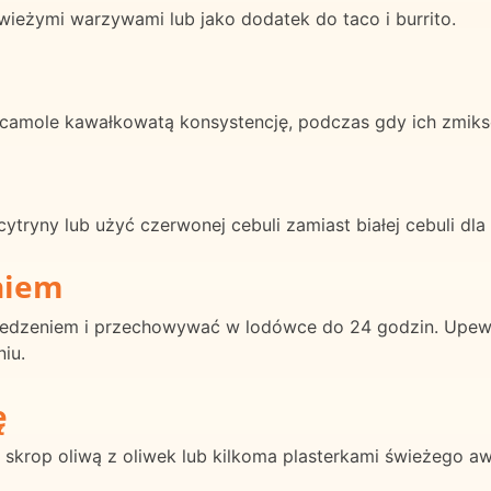
wieżymi warzywami lub jako dodatek do taco i burrito.
camole kawałkowatą konsystencję, podczas gdy ich zmiks
ytryny lub użyć czerwonej cebuli zamiast białej cebuli dl
niem
zeniem i przechowywać w lodówce do 24 godzin. Upewnij 
iu.
ę
skrop oliwą z oliwek lub kilkoma plasterkami świeżego awo