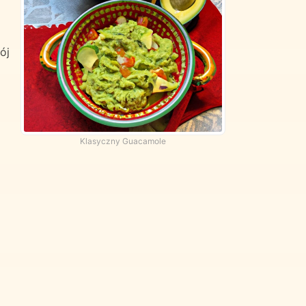
ój
Klasyczny Guacamole