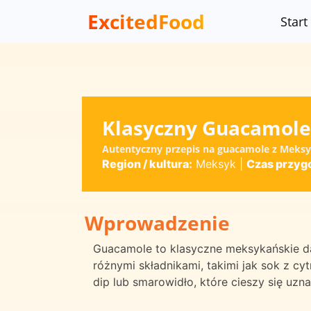
ExcitedFood
Start
Klasyczny Guacamole
Autentyczny przepis na guacamole z Meks
Region / kultura:
Meksyk
|
Czas przyg
Wprowadzenie
Guacamole to klasyczne meksykańskie d
różnymi składnikami, takimi jak sok z cy
dip lub smarowidło, które cieszy się uzn