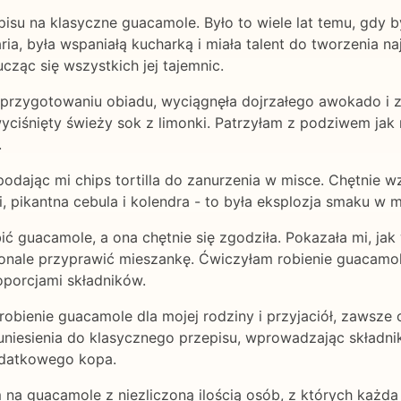
isu na klasyczne guacamole. Było to wiele lat temu, gdy
ia, była wspaniałą kucharką i miała talent do tworzenia n
cząc się wszystkich jej tajemnic.
rzygotowaniu obiadu, wyciągnęła dojrzałego awokado i z
wyciśnięty świeży sok z limonki. Patrzyłam z podziwem ja
.
dając mi chips tortilla do zanurzenia w misce. Chętnie wz
pikantna cebula i kolendra - to była eksplozja smaku w m
ć guacamole, a ona chętnie się zgodziła. Pokazała mi, jak
konale przyprawić mieszankę. Ćwiczyłam robienie guacamol
oporcjami składników.
obienie guacamole dla mojej rodziny i przyjaciół, zawsze 
iesienia do klasycznego przepisu, wprowadzając składnik
dodatkowego kopa.
em na guacamole z niezliczoną ilością osób, z których każ