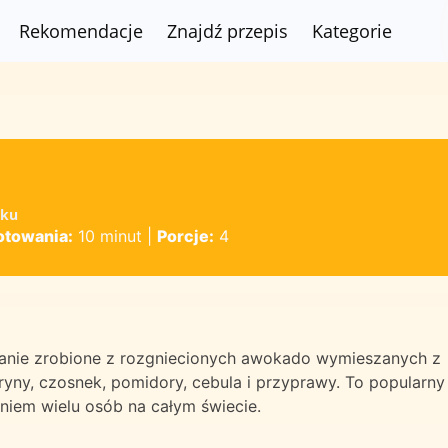
Rekomendacje
Znajdź przepis
Kategorie
yku
otowania:
10 minut
|
Porcje:
4
anie zrobione z rozgniecionych awokado wymieszanych z
tryny, czosnek, pomidory, cebula i przyprawy. To popularny
aniem wielu osób na całym świecie.