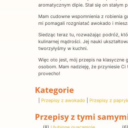
aromatycznym dipie. Stał się on stałym 
Mam cudowne wspomnienia z robienia gua
mi pomagali rozgniatać awokado i miesza
Siedząc teraz tu, rozważając podróż, któ
kulinarnej mądrości. Jej nauki ukształto
tworzyłyśmy w kuchni.
Więc oto jest, mój przepis na klasyczne 
osobom. Mam nadzieję, że przyniesie Ci t
provecho!
Kategorie
|
Przepisy z awokado
|
Przepisy z papryk
Przepisy z tymi samym
(8)
Ulubione guacamole
(6