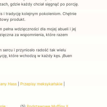
ach, gdzie każdy chciał sięgnąć po porcję.
 i tradycję kolejnym pokoleniom. Chętnie
otowy produkt.
pełna wdzięczności dla mojej abueli i jej
wdzięczna za wspomnienia, które razem
 sercu i przyniosło radość tak wielu
dycję, które wchodzą w każdy kęs. ¡Buen
iany Hass
|
Przepisy meksykańskie
|
ole
(5)
Podstawowe Muffiny II