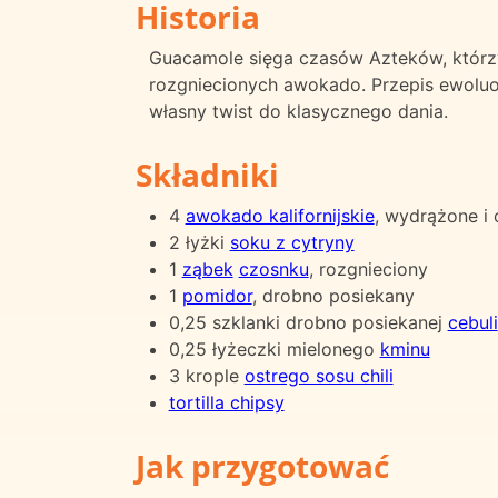
Historia
Guacamole sięga czasów Azteków, którzy
rozgniecionych awokado. Przepis ewoluow
własny twist do klasycznego dania.
Składniki
4
awokado kalifornijskie
, wydrążone i
2 łyżki
soku z cytryny
1
ząbek
czosnku
, rozgnieciony
1
pomidor
, drobno posiekany
0,25 szklanki drobno posiekanej
cebuli
0,25 łyżeczki mielonego
kminu
3 krople
ostrego sosu chili
tortilla chipsy
Jak przygotować