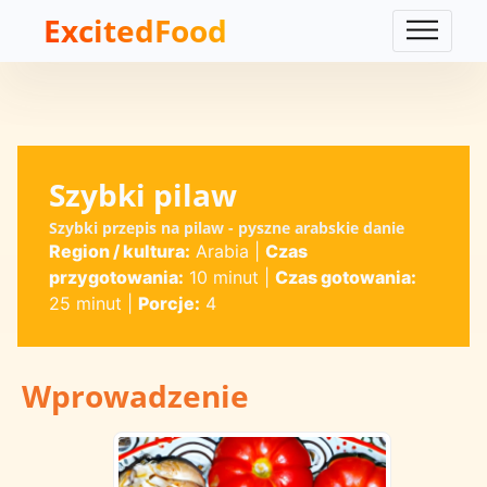
ExcitedFood
Szybki pilaw
Szybki przepis na pilaw - pyszne arabskie danie
Region / kultura:
Arabia
|
Czas
przygotowania:
10 minut
|
Czas gotowania:
25 minut
|
Porcje:
4
Wprowadzenie