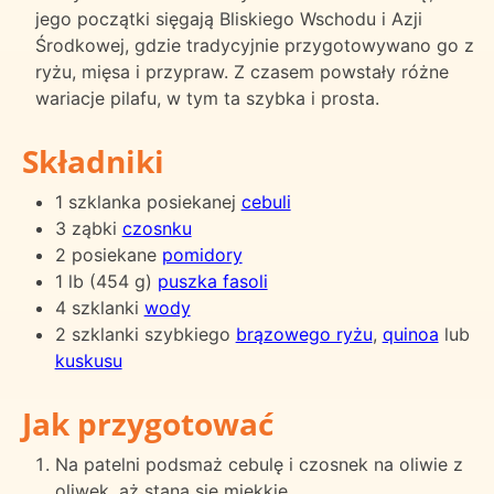
jego początki sięgają Bliskiego Wschodu i Azji
Środkowej, gdzie tradycyjnie przygotowywano go z
ryżu, mięsa i przypraw. Z czasem powstały różne
wariacje pilafu, w tym ta szybka i prosta.
Składniki
1 szklanka posiekanej
cebuli
3 ząbki
czosnku
2 posiekane
pomidory
1 lb (454 g)
puszka fasoli
4 szklanki
wody
2 szklanki szybkiego
brązowego ryżu
,
quinoa
lub
kuskusu
Jak przygotować
Na patelni podsmaż cebulę i czosnek na oliwie z
oliwek, aż staną się miękkie.