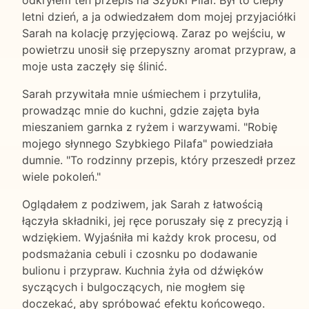
odkryłem ten przepis na Szybki Pilaf. Był to ciepły
letni dzień, a ja odwiedzałem dom mojej przyjaciółki
Sarah na kolację przyjęciową. Zaraz po wejściu, w
powietrzu unosił się przepyszny aromat przypraw, a
moje usta zaczęły się ślinić.
Sarah przywitała mnie uśmiechem i przytuliła,
prowadząc mnie do kuchni, gdzie zajęta była
mieszaniem garnka z ryżem i warzywami. "Robię
mojego słynnego Szybkiego Pilafa" powiedziała
dumnie. "To rodzinny przepis, który przeszedł przez
wiele pokoleń."
Oglądałem z podziwem, jak Sarah z łatwością
łączyła składniki, jej ręce poruszały się z precyzją i
wdziękiem. Wyjaśniła mi każdy krok procesu, od
podsmażania cebuli i czosnku po dodawanie
bulionu i przypraw. Kuchnia żyła od dźwięków
syczących i bulgoczących, nie mogłem się
doczekać, aby spróbować efektu końcowego.