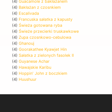
(4)
Guacamole z bakłażanem
(4)
Bakłażan z czosnkiem
(4)
Escalivada
(4)
Francuska sałatka z kapusty
(4)
Świeża gotowana ryba
(4)
Świeże przecierki truskawkowe
(4)
Zupa czosnkowo-cebulowa
(4)
Ghanouj
(4)
Goorakathee Kyawjet Hin
(4)
Sałatka z zielonych fasolek II
(4)
Guyanese Achar
(4)
Hawajskie Karibu
(4)
Hoppin' John z boczkiem
(4)
Huushuur