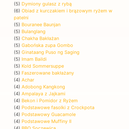
(5)
Dymiony gulasz z rybą
(6)
Obiad z kurczakiem i brązowym ryżem w
patelni
(5)
Bouranee Baunjan
(5)
Bulanglang
(5)
Chakha Bakłażan
(5)
Gabońska zupa Gombo
(5)
Ginataang Puso ng Saging
(5)
Imam Baildi
(5)
Kold Sommersuppe
(5)
Faszerowane bakłażany
(4)
Achar
(4)
Adobong Kangkong
(4)
Ampalaya z Jajkami
(4)
Bekon i Pomidor z Ryżem
(4)
Podstawowe fasolki z Crockpota
(4)
Podstawowy Guacamole
(4)
Podstawowe Muffiny II
(4)
BBQ Soczewica