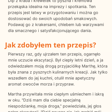
Dip z kraba i krewetek to pyszna i kremowa
przekąska idealna na imprezy i spotkania. Ten
przepis jest łatwy w przygotowaniu i można go
dostosować do swoich upodobań smakowych.
Podawaj go z krakersami, chlebem lub warzywami
dla smacznego i satysfakcjonującego dania.
Jak zdobyłem ten przepis?
Pierwszy raz, gdy ujrzałem ten przepis, ogarnęło
mnie uczucie ekscytacji. Był ciepły letni dzień, a ja
odwiedzałem moją drogą przyjaciółkę Marthę, która
była znana z pysznych kulinarnych kreacji. Jak tylko
wszedłem do jej kuchni, otulił mnie apetyczny
aromat owoców morza i przypraw.
Martha przywitała mnie ciepłym uśmiechem i iskrą
w oku. "Dziś mam dla ciebie specjalną
niespodziankę, moja droga," powiedziała, jej głos