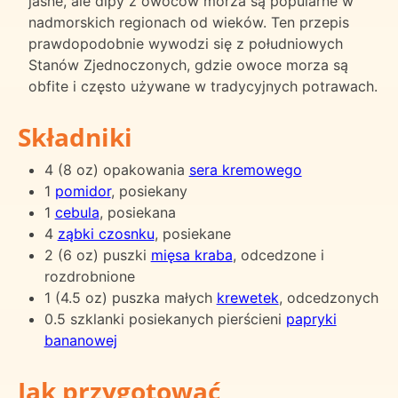
jasne, ale dipy z owoców morza są popularne w
nadmorskich regionach od wieków. Ten przepis
prawdopodobnie wywodzi się z południowych
Stanów Zjednoczonych, gdzie owoce morza są
obfite i często używane w tradycyjnych potrawach.
Składniki
4 (8 oz) opakowania
sera kremowego
1
pomidor
, posiekany
1
cebula
, posiekana
4
ząbki czosnku
, posiekane
2 (6 oz) puszki
mięsa kraba
, odcedzone i
rozdrobnione
1 (4.5 oz) puszka małych
krewetek
, odcedzonych
0.5 szklanki posiekanych pierścieni
papryki
bananowej
Jak przygotować