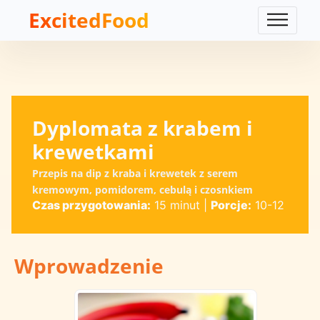
ExcitedFood
Dyplomata z krabem i
krewetkami
Przepis na dip z kraba i krewetek z serem
kremowym, pomidorem, cebulą i czosnkiem
Czas przygotowania:
15 minut
|
Porcje:
10-12
Wprowadzenie