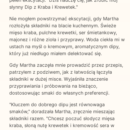
pełen ekscytacji. "Dziś nauczę cię, jak zrobić mój
słynny Dip z Kraba i Krewetek."
Nie mogłem powstrzymać ekscytacji, gdy Martha
rozłożyła składniki na blacie kuchennym. Świeże
mięso kraba, pulchne krewetki, ser śmietankowy,
majonez i różne zioła i przyprawy. Woda ciekła mi w
ustach na myśl o kremowym, aromatycznym dipy,
który już niedługo miałem delektować się.
Gdy Martha zaczęła mnie prowadzić przez przepis,
patrzyłem z podziwem, jak z łatwością łączyła
składniki w dużej misce. Wyjaśniła znaczenie
przyprawiania i próbowania na bieżąco,
dostosowując smaki do własnych preferencji.
"Kluczem do dobrego dipu jest równowaga
smaków," doradzała Martha, zręcznie mieszając
składniki razem. "Chcesz poczuć słodycz mięsa
kraba, słoną nutę krewetek i kremowość sera w