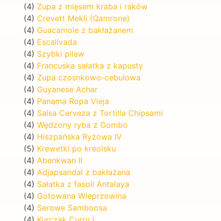
(4)
Zupa z mięsem kraba i raków
(4)
Crevett Mekli (Qamrone)
(4)
Guacamole z bakłażanem
(4)
Escalivada
(4)
Szybki pilaw
(4)
Francuska sałatka z kapusty
(4)
Zupa czosnkowo-cebulowa
(4)
Guyanese Achar
(4)
Panama Ropa Vieja
(4)
Salsa Cerveza z Tortilla Chipsami
(4)
Wędzony ryba z Gombo
(4)
Hiszpańska Ryżowa IV
(5)
Krewetki po kreolsku
(4)
Abenkwan II
(4)
Adjapsandal z bakłażana
(4)
Sałatka z fasoli Antalaya
(4)
Gotowana Wieprzowina
(4)
Serowe Samboosa
(4)
Kurczak Curry I