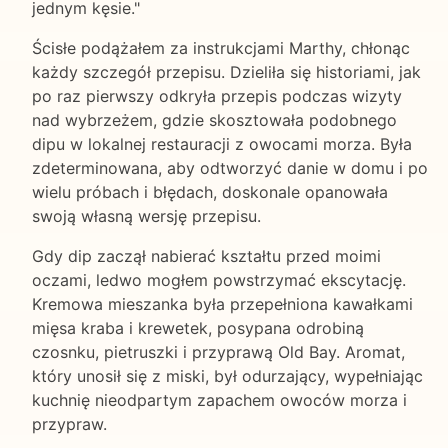
jednym kęsie."
Ścisłe podążałem za instrukcjami Marthy, chłonąc
każdy szczegół przepisu. Dzieliła się historiami, jak
po raz pierwszy odkryła przepis podczas wizyty
nad wybrzeżem, gdzie skosztowała podobnego
dipu w lokalnej restauracji z owocami morza. Była
zdeterminowana, aby odtworzyć danie w domu i po
wielu próbach i błędach, doskonale opanowała
swoją własną wersję przepisu.
Gdy dip zaczął nabierać kształtu przed moimi
oczami, ledwo mogłem powstrzymać ekscytację.
Kremowa mieszanka była przepełniona kawałkami
mięsa kraba i krewetek, posypana odrobiną
czosnku, pietruszki i przyprawą Old Bay. Aromat,
który unosił się z miski, był odurzający, wypełniając
kuchnię nieodpartym zapachem owoców morza i
przypraw.