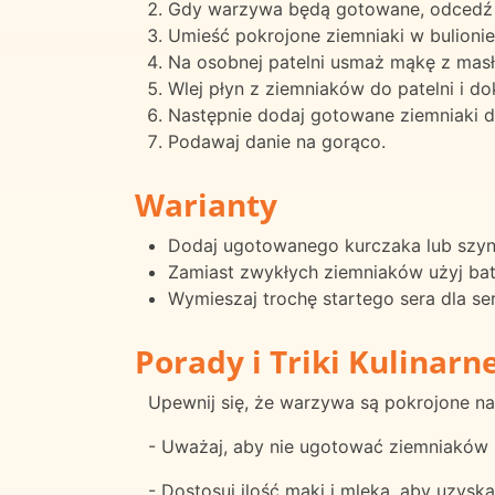
Gdy warzywa będą gotowane, odcedź j
Umieść pokrojone ziemniaki w bulionie
Na osobnej patelni usmaż mąkę z masł
Wlej płyn z ziemniaków do patelni i d
Następnie dodaj gotowane ziemniaki do 
Podawaj danie na gorąco.
Warianty
Dodaj ugotowanego kurczaka lub szynk
Zamiast zwykłych ziemniaków użyj bat
Wymieszaj trochę startego sera dla se
Porady i Triki Kulinarn
Upewnij się, że warzywa są pokrojone na 
- Uważaj, aby nie ugotować ziemniaków 
- Dostosuj ilość mąki i mleka, aby uzysk