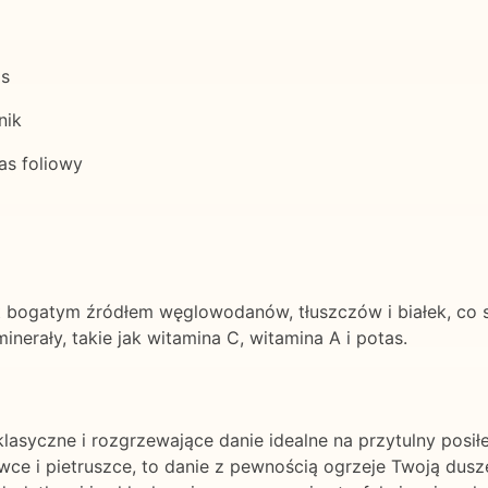
as
nik
as foliowy
 bogatym źródłem węglowodanów, tłuszczów i białek, co sp
nerały, takie jak witamina C, witamina A i potas.
klasyczne i rozgrzewające danie idealne na przytulny pos
ce i pietruszce, to danie z pewnością ogrzeje Twoją duszę