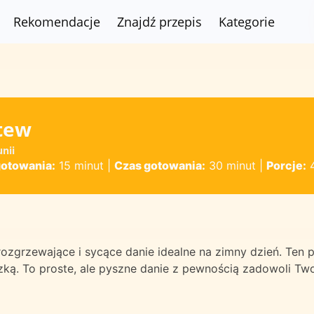
Rekomendacje
Znajdź przepis
Kategorie
tew
nii
gotowania:
15 minut
|
Czas gotowania:
30 minut
|
Porcje:
ozgrzewające i sycące danie idealne na zimny dzień. Ten
zką. To proste, ale pyszne danie z pewnością zadowoli Tw