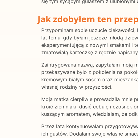
się tym sycącym gulaszem z ulubionymi d
Jak zdobyłem ten przep
Przypominam sobie uczucie ciekawości, k
lat temu, gdy byłam jeszcze młodą dziew
eksperymentującą z nowymi smakami i tec
zmatowiałą karteczkę z ręcznie napisany
Zaintrygowana nazwą, zapytałam moją mat
przekazywane było z pokolenia na pokole
kremowym białym sosem oraz mieszanką w
własnej rodziny w przyszłości.
Moja matka cierpliwie prowadziła mnie p
kroić ziemniaki, dusić cebulę i czosnek o
kuszącym aromatem, wiedziałam, że odkry
Przez lata kontynuowałam przygotowywan
ich gustów. Dodałam swoje własne smacz