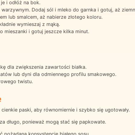
e i odłóż na bok.
 warzywnym. Dodaj sól i mleko do garnka i gotuj, aż ziemn
em lub smalcem, aż nabierze złotego koloru.
okładnie wymieszaj z mąką.
mieszanki i gotuj jeszcze kilka minut.
ę dla zwiększenia zawartości białka.
atów lub dyni dla odmiennego profilu smakowego.
rowego twistu.
e
cienkie paski, aby równomiernie i szybko się ugotowały.
za długo, ponieważ mogą stać się papkowate.
ać pożądaną konsystencję białego sosu.