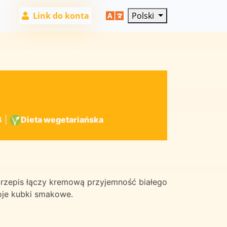
Link do konta
Polski
4
|
Dieta wegetariańska
 przepis łączy kremową przyjemność białego
oje kubki smakowe.