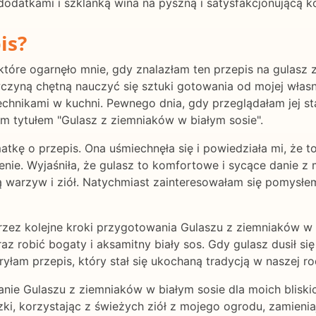
odatkami i szklanką wina na pyszną i satysfakcjonującą ko
is?
tóre ogarnęło mnie, gdy znalazłam ten przepis na gulasz z
czyną chętną nauczyć się sztuki gotowania od mojej własn
hnikami w kuchni. Pewnego dnia, gdy przeglądałam jej sta
m tytułem "Gulasz z ziemniaków w białym sosie".
kę o przepis. Ona uśmiechnęła się i powiedziała mi, że to
nie. Wyjaśniła, że gulasz to komfortowe i sycące danie z
arzyw i ziół. Natychmiast zainteresowałam się pomysłem
rzez kolejne kroki przygotowania Gulaszu z ziemniaków w b
raz robić bogaty i aksamitny biały sos. Gdy gulasz dusił s
łam przepis, który stał się ukochaną tradycją w naszej rod
ie Gulaszu z ziemniaków w białym sosie dla moich bliskic
ki, korzystając z świeżych ziół z mojego ogrodu, zamieni