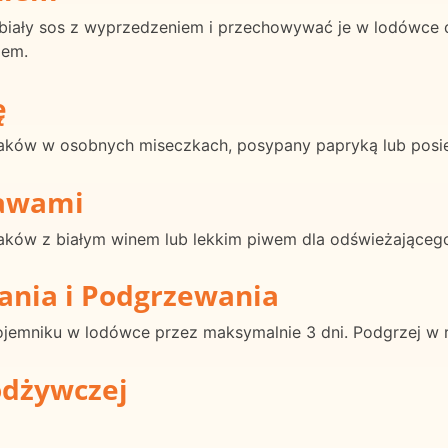
iały sos z wyprzedzeniem i przechowywać je w lodówce d
iem.
ę
aków w osobnych miseczkach, posypany papryką lub posieka
rawami
iaków z białym winem lub lekkim piwem dla odświeżające
ania i Podgrzewania
jemniku w lodówce przez maksymalnie 3 dni. Podgrzej w r
odżywczej