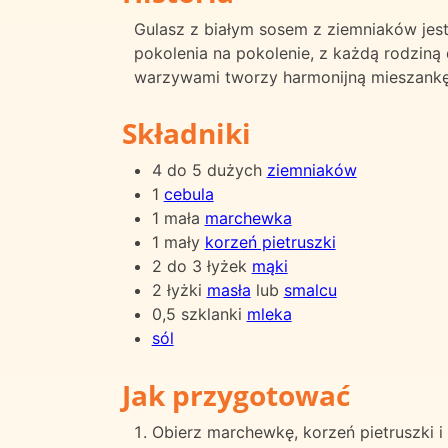
Gulasz z białym sosem z ziemniaków jes
pokolenia na pokolenie, z każdą rodziną
warzywami tworzy harmonijną mieszankę 
Składniki
4 do 5 dużych
ziemniaków
1
cebula
1 mała
marchewka
1 mały
korzeń pietruszki
2 do 3 łyżek
mąki
2 łyżki
masła
lub
smalcu
0,5 szklanki
mleka
sól
Jak przygotować
Obierz marchewkę, korzeń pietruszki i