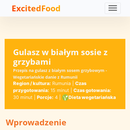
ExcitedFood
Gulasz w białym sosie z
grzybami
Przepis na gulasz z białym sosem grzybowym -
Wegetariańskie danie z Rumunii
Region / kultura:
Rumunia
|
Czas
przygotowania:
15 minut
|
Czas gotowania:
30 minut
|
Porcje:
4
|
Dieta wegetariańska
Wprowadzenie