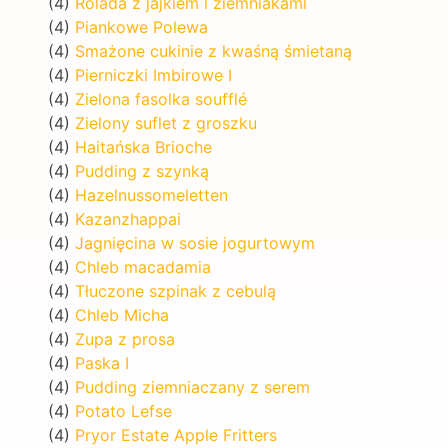
(4)
Rolada z jajkiem i ziemniakami
(4)
Piankowe Polewa
(4)
Smażone cukinie z kwaśną śmietaną
(4)
Pierniczki Imbirowe I
(4)
Zielona fasolka soufflé
(4)
Zielony suflet z groszku
(4)
Haitańska Brioche
(4)
Pudding z szynką
(4)
Hazelnussomeletten
(4)
Kazanzhappai
(4)
Jagnięcina w sosie jogurtowym
(4)
Chleb macadamia
(4)
Tłuczone szpinak z cebulą
(4)
Chleb Micha
(4)
Zupa z prosa
(4)
Paska I
(4)
Pudding ziemniaczany z serem
(4)
Potato Lefse
(4)
Pryor Estate Apple Fritters