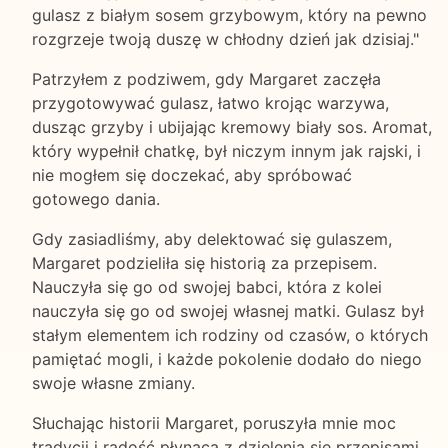
gulasz z białym sosem grzybowym, który na pewno
rozgrzeje twoją duszę w chłodny dzień jak dzisiaj."
Patrzyłem z podziwem, gdy Margaret zaczęła
przygotowywać gulasz, łatwo krojąc warzywa,
dusząc grzyby i ubijając kremowy biały sos. Aromat,
który wypełnił chatkę, był niczym innym jak rajski, i
nie mogłem się doczekać, aby spróbować
gotowego dania.
Gdy zasiadliśmy, aby delektować się gulaszem,
Margaret podzieliła się historią za przepisem.
Nauczyła się go od swojej babci, która z kolei
nauczyła się go od swojej własnej matki. Gulasz był
stałym elementem ich rodziny od czasów, o których
pamiętać mogli, i każde pokolenie dodało do niego
swoje własne zmiany.
Słuchając historii Margaret, poruszyła mnie moc
tradycji i radość płynąca z dzielenia się przepisami