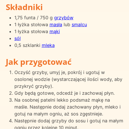
Składniki
1,75 funta / 750 g
grzybów
1 łyżka stołowa
masła
lub
smalcu
1 łyżka stołowa
mąki
sól
0,5 szklanki
mleka
Jak przygotować
Oczyść grzyby, umyj je, pokrój i ugotuj w
osolonej wodzie (wystarczającej ilości wody, aby
przykryć grzyby).
Gdy będą gotowe, odcedź je i zachowaj płyn.
Na osobnej patelni lekko podsmaż mąkę na
maśle. Następnie dodaj zachowany płyn, mleko i
gotuj na małym ogniu, aż sos zgęstnieje.
Następnie dodaj grzyby do sosu i gotuj na małym
ogniu przez kolejne 10 minut.