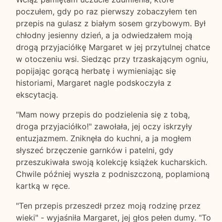
poczułem, gdy po raz pierwszy zobaczyłem ten
przepis na gulasz z białym sosem grzybowym. Był
chłodny jesienny dzień, a ja odwiedzałem moją
drogą przyjaciółkę Margaret w jej przytulnej chatce
w otoczeniu wsi. Siedząc przy trzaskającym ogniu,
popijając gorącą herbatę i wymieniając się
historiami, Margaret nagle podskoczyła z
ekscytacją.
"Mam nowy przepis do podzielenia się z tobą,
droga przyjaciółko!" zawołała, jej oczy iskrzyły
entuzjazmem. Zniknęła do kuchni, a ja mogłem
słyszeć brzęczenie garnków i patelni, gdy
przeszukiwała swoją kolekcję książek kucharskich.
Chwile później wyszła z podniszczoną, poplamioną
kartką w ręce.
"Ten przepis przeszedł przez moją rodzinę przez
wieki" - wyjaśniła Margaret, jej głos pełen dumy. "To