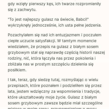
gdy wzięły pierwszy kęs, ich twarze rozpromieniły
się z zachwytu.
"To jest najlepszy gulasz na świecie, Babci!"
wykrzyknęły jednocześnie, ich usta pełne jedzenia.
Pozachylałem się nad ich entuzjazmem i poczułem
ciepłe uczucie satysfakcji. W tamtym momencie
wiedziałem, że przepis na gulasz z białym sosem
grzybowym stał się naprawdę częścią historii naszej
rodziny, nić, która łączyła nas przez pokolenia i
zbliżała nas w prostym szczęściu dzielenia się
posiłkiem.
I tak, teraz, gdy siedzę tutaj, rozmyślając o wielu
przepisach, które poznałem i podzieliłem się przez
lata, jestem wdzięczny za wspomnienia i tradycje,
które ukształtowały moje życie. Gulasz z białym
sosem grzybowym zawsze będzie miał szczególne
miejsce w moim sercu, przypomnieniem o mocy