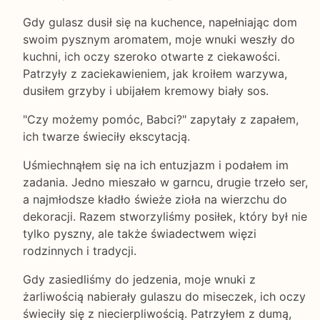
Gdy gulasz dusił się na kuchence, napełniając dom
swoim pysznym aromatem, moje wnuki weszły do
kuchni, ich oczy szeroko otwarte z ciekawości.
Patrzyły z zaciekawieniem, jak kroiłem warzywa,
dusiłem grzyby i ubijałem kremowy biały sos.
"Czy możemy pomóc, Babci?" zapytały z zapałem,
ich twarze świeciły ekscytacją.
Uśmiechnąłem się na ich entuzjazm i podałem im
zadania. Jedno mieszało w garncu, drugie trzeło ser,
a najmłodsze kładło świeże zioła na wierzchu do
dekoracji. Razem stworzyliśmy posiłek, który był nie
tylko pyszny, ale także świadectwem więzi
rodzinnych i tradycji.
Gdy zasiedliśmy do jedzenia, moje wnuki z
żarliwością nabierały gulaszu do miseczek, ich oczy
świeciły się z niecierpliwością. Patrzyłem z dumą,