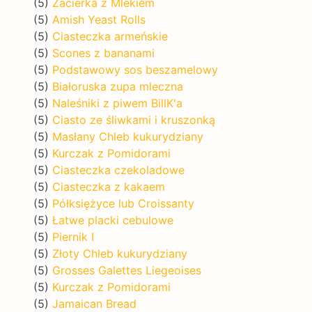
(5)
Zacierka z Mlekiem
(5)
Amish Yeast Rolls
(5)
Ciasteczka armeńskie
(5)
Scones z bananami
(5)
Podstawowy sos beszamelowy
(5)
Białoruska zupa mleczna
(5)
Naleśniki z piwem BillK'a
(5)
Ciasto ze śliwkami i kruszonką
(5)
Masłany Chleb kukurydziany
(5)
Kurczak z Pomidorami
(5)
Ciasteczka czekoladowe
(5)
Ciasteczka z kakaem
(5)
Półksiężyce lub Croissanty
(5)
Łatwe placki cebulowe
(5)
Piernik I
(5)
Złoty Chleb kukurydziany
(5)
Grosses Galettes Liegeoises
(5)
Kurczak z Pomidorami
(5)
Jamaican Bread