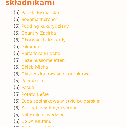
składnikami
(5)
Pączki Bismarcka
(5)
Boxemännercher
(5)
Pudding kukurydziany
(5)
Country Zacirka
(5)
Chorwackie kokardy
(5)
Gilmindi
(5)
Haitańska Brioche
(5)
Hazelnussomeletten
(5)
Chleb Micha
(5)
Ciasteczka owsiane koronkowe
(5)
Pannukaku
(5)
Paska I
(5)
Potato Lefse
(5)
Zupa szpinakowa w stylu bułgarskim
(5)
Szpinak z solonym serem
(5)
Naleśniki szwedzkie
(5)
USDA Muffins