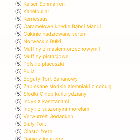
(5)
Kaiser Schmarren
(5)
Kanelbullar
(5)
Kerriesaus
(5)
Caramelowe knedle Babci Mandi
(5)
Cukinie nadziewane serem
(5)
Norweskie Bułki
(5)
Muffiny z masłem orzechowym I
(5)
Muffiny pistacjowe
(5)
Polskie placuszki
(5)
Pulla
(5)
Bogaty Tort Bananowy
(5)
Zapiekane słodkie ziemniaki z cebulą
(5)
Słodki Chleb kukurydziany
(5)
Indyk z kasztanami
(5)
Indyk z suszonymi morelami
(5)
Verwurrelt Gedanken
(5)
Biały Tort
(5)
Ciasto żółte
(6)
Danie z kalarepy