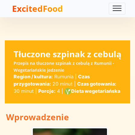
ExcitedFood
Tłuczone szpinak z cebulą
Przepis na tłuczone szpinak z cebulą z Rumunii -
Wegetariańskie jedzenie
Region / kultura:
Rumunia
|
Czas
przygotowania:
20 minut
|
Czas gotowania:
30 minut
|
Porcje:
4
|
Dieta wegetariańska
Wprowadzenie