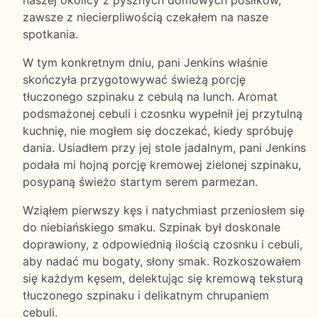
zawsze z niecierpliwością czekałem na nasze
spotkania.
W tym konkretnym dniu, pani Jenkins właśnie
skończyła przygotowywać świeżą porcję
tłuczonego szpinaku z cebulą na lunch. Aromat
podsmażonej cebuli i czosnku wypełnił jej przytulną
kuchnię, nie mogłem się doczekać, kiedy spróbuję
dania. Usiadłem przy jej stole jadalnym, pani Jenkins
podała mi hojną porcję kremowej zielonej szpinaku,
posypaną świeżo startym serem parmezan.
Wziąłem pierwszy kęs i natychmiast przeniosłem się
do niebiańskiego smaku. Szpinak był doskonale
doprawiony, z odpowiednią ilością czosnku i cebuli,
aby nadać mu bogaty, słony smak. Rozkoszowałem
się każdym kęsem, delektując się kremową teksturą
tłuczonego szpinaku i delikatnym chrupaniem
cebuli.