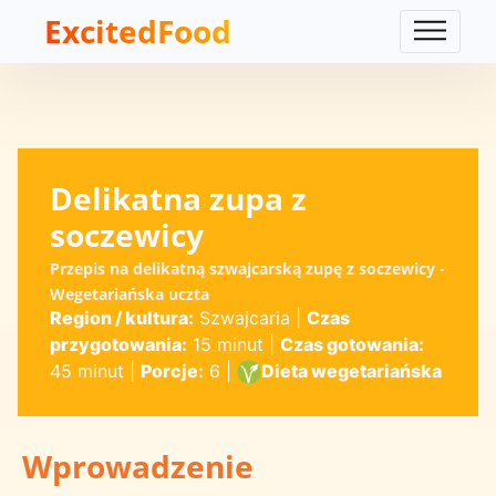
ExcitedFood
Delikatna zupa z
soczewicy
Przepis na delikatną szwajcarską zupę z soczewicy -
Wegetariańska uczta
Region / kultura:
Szwajcaria
|
Czas
przygotowania:
15 minut
|
Czas gotowania:
45 minut
|
Porcje:
6
|
Dieta wegetariańska
Wprowadzenie