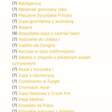
(7)
Babaganouj
(7)
Bahamski gotowany ryba
(7)
Pieczone Sycylijskie Frittata
(7)
Zupa jęczmienna z wołowiną
(7)
Bissara
(9)
Brazylijska zupa z czarnej fasoli
(7)
Nadzienie do chleba I
(7)
Caldillo de Congrio
(7)
Kurczak w stylu kalifornijskim
(7)
Sałatka z chayote z pikantnym sosem
cytrynowym
(7)
Rosół z kurczaka I
(7)
Zupa z ciecierzycy
(7)
Condimento al Funghi
(7)
Chorwacki Ajvar
(7)
Zupa fasolowa z Crock Pot
(7)
Dejaj Meshwi
(7)
Ensalada de Pulpo
(7)
Etiopskie warzywa z imbirem