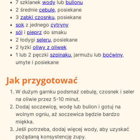
7 szklanek
wody
lub
bulionu
2 średnie
cebule
, posiekane
3
ząbki czosnku
, posiekane
sok
z jednego
cytryny
sól
i
pieprz
do smaku
2 łodygi
seleru
, posiekane
2 łyżki
oliwy z oliwek
1 lub 2 pęczki
szpinaku
, jarmużu lub
boćwiny
,
umyte i posiekane
Jak przygotować
W dużym garnku podsmaż cebulę, czosnek i seler
na oliwie przez 5-10 minut.
Dodaj soczewicę, wodę lub bulion i gotuj na
wolnym ogniu, aż soczewica będzie bardzo
miękka.
Jeśli potrzeba, dodaj więcej wody, aby uzyskać
pożądaną konsystencję zupy.