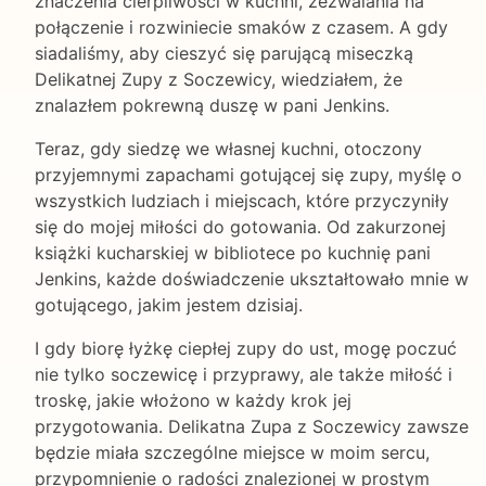
znaczenia cierpliwości w kuchni, zezwalania na
połączenie i rozwiniecie smaków z czasem. A gdy
siadaliśmy, aby cieszyć się parującą miseczką
Delikatnej Zupy z Soczewicy, wiedziałem, że
znalazłem pokrewną duszę w pani Jenkins.
Teraz, gdy siedzę we własnej kuchni, otoczony
przyjemnymi zapachami gotującej się zupy, myślę o
wszystkich ludziach i miejscach, które przyczyniły
się do mojej miłości do gotowania. Od zakurzonej
książki kucharskiej w bibliotece po kuchnię pani
Jenkins, każde doświadczenie ukształtowało mnie w
gotującego, jakim jestem dzisiaj.
I gdy biorę łyżkę ciepłej zupy do ust, mogę poczuć
nie tylko soczewicę i przyprawy, ale także miłość i
troskę, jakie włożono w każdy krok jej
przygotowania. Delikatna Zupa z Soczewicy zawsze
będzie miała szczególne miejsce w moim sercu,
przypomnienie o radości znalezionej w prostym