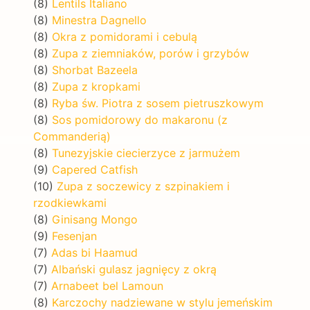
(8)
Lentils Italiano
(8)
Minestra Dagnello
(8)
Okra z pomidorami i cebulą
(8)
Zupa z ziemniaków, porów i grzybów
(8)
Shorbat Bazeela
(8)
Zupa z kropkami
(8)
Ryba św. Piotra z sosem pietruszkowym
(8)
Sos pomidorowy do makaronu (z
Commanderią)
(8)
Tunezyjskie ciecierzyce z jarmużem
(9)
Capered Catfish
(10)
Zupa z soczewicy z szpinakiem i
rzodkiewkami
(8)
Ginisang Mongo
(9)
Fesenjan
(7)
Adas bi Haamud
(7)
Albański gulasz jagnięcy z okrą
(7)
Arnabeet bel Lamoun
(8)
Karczochy nadziewane w stylu jemeńskim