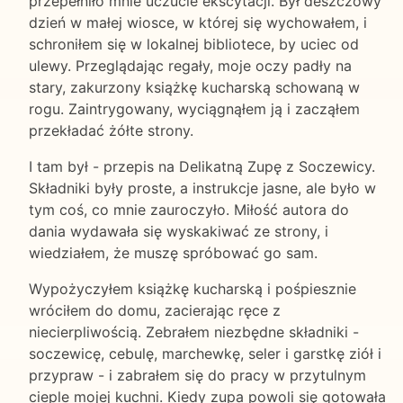
przepełniło mnie uczucie ekscytacji. Był deszczowy
dzień w małej wiosce, w której się wychowałem, i
schroniłem się w lokalnej bibliotece, by uciec od
ulewy. Przeglądając regały, moje oczy padły na
stary, zakurzony książkę kucharską schowaną w
rogu. Zaintrygowany, wyciągnąłem ją i zacząłem
przekładać żółte strony.
I tam był - przepis na Delikatną Zupę z Soczewicy.
Składniki były proste, a instrukcje jasne, ale było w
tym coś, co mnie zauroczyło. Miłość autora do
dania wydawała się wyskakiwać ze strony, i
wiedziałem, że muszę spróbować go sam.
Wypożyczyłem książkę kucharską i pośpiesznie
wróciłem do domu, zacierając ręce z
niecierpliwością. Zebrałem niezbędne składniki -
soczewicę, cebulę, marchewkę, seler i garstkę ziół i
przypraw - i zabrałem się do pracy w przytulnym
cieple mojej kuchni. Kiedy zupa powoli się gotowała