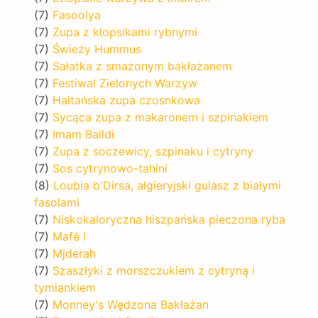
(7)
Fasoolya
(7)
Zupa z klopsikami rybnymi
(7)
Świeży Hummus
(7)
Sałatka z smażonym bakłażanem
(7)
Festiwal Zielonych Warzyw
(7)
Haitańska zupa czosnkowa
(7)
Sycąca zupa z makaronem i szpinakiem
(7)
Imam Baildi
(7)
Zupa z soczewicy, szpinaku i cytryny
(7)
Sos cytrynowo-tahini
(8)
Loubia b'Dirsa, algieryjski gulasz z białymi
fasolami
(7)
Niskokaloryczna hiszpańska pieczona ryba
(7)
Mafé I
(7)
Mjderah
(7)
Szaszłyki z morszczukiem z cytryną i
tymiankiem
(7)
Monney's Wędzona Bakłażan