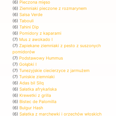
(6)
Pieczona mięso
(6)
Ziemniaki pieczone z rozmarynem
(6)
Salsa Verde
(6)
Tabouli
(6)
Tahini Dip
(6)
Pomidory z kaparami
(7)
Mus z awokado I
(7)
Zapiekane ziemniaki z pesto z suszonych
pomidorów
(7)
Podstawowy Hummus
(7)
Gołąbki I
(7)
Tunezyjskie ciecierzyce z jarmużem
(7)
Tuniskie ziemniaki
(6)
Adas bil Silq
(6)
Sałatka afrykańska
(6)
Krewetki z grilla
(6)
Bistec de Palomilla
(6)
Bulgur Hash
(6)
Sałatka z marchewki i orzechów włoskich