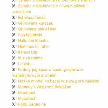
(6)
Sałatka z bakłażana z oliwą z oliwek i
czosnkiem
(6)
Ful Madammas
(6)
Grillowana kurczak
(6)
Grilowane bakłażany
(6)
Sos haitański
(6)
Halloumi Kebabs
(6)
Hummus bi Tahini
(6)
Irański Dip
(6)
Kuzu Kapama
(6)
Lablabi
(6)
Kotlety jagnięce w sosie grzybowo-
rozmarynowym z winem
(6)
Nóżka młodej koźlęcej w stylu portugalskim
(6)
Monney's Wędzona Bakłażan
(6)
Moutabal
(6)
Mutabbul
(6)
Pollo Geraldina