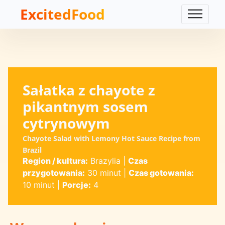
ExcitedFood
Sałatka z chayote z
pikantnym sosem
cytrynowym
Chayote Salad with Lemony Hot Sauce Recipe from
Brazil
Region / kultura:
Brazylia
|
Czas
przygotowania:
30 minut
|
Czas gotowania:
10 minut
|
Porcje:
4