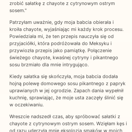
zrobić sałatkę z chayote z cytrynowym ostrym
sosem."
Patrzyłam uważnie, gdy moja babcia obierała i
kroiła chayote, wyjaśniając mi każdy krok procesu.
Powiedziała mi, że ten przepis nauczyła się od
przyjaciółki, która podróżowała do Meksyku i
przywiozła przepis jako pamiątkę. Połączenie
świeżego chayote, kwaśnej cytryny i pikantnego
sosu brzmiało dla mnie intrygująco.
Kiedy sałatka się skończyła, moja babcia dodała
hojną polewę domowego sosu pikantnego z papryk
uprawianych w jej ogrodzie. Zapach dania wypełnił
kuchnię, sprawiając, że moje usta zaczęły ślinić się
w oczekiwaniu.
Wreszcie nadszedł czas, aby spróbować sałatki z
chayote z cytrynowym ostrym sosem. Wzięłam kęs i
od razu uderzyła mnie eksplozja smaków w moich