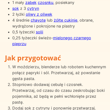
1 mały
ząbek
czosnku
, posiekany
sok
z 3
cytryn
2 łyżki
oliwy z oliwek
4 średnie
chayote
lub
żółte cukinie
, obrane,
wydrążone i pokrojone na plastry
0,5 łyżeczki
solii
0,25 łyżeczki świeżo-
mielonego czarnego
pieprzu
Jak przygotować
W moździerzu, blenderze lub robotem kuchennym
połącz papryki i sól. Przetwarzaj, aż powstanie
gęsta pasta.
Stopniowo dodawaj cebulę i czosnek.
Przetwarzaj, od czasu do czasu zeskrobując boki
pojemnika, aż będą w pełni wchłonięte przez
pastę.
Dodaj sok z cytryny i ponownie przetwarzaj.