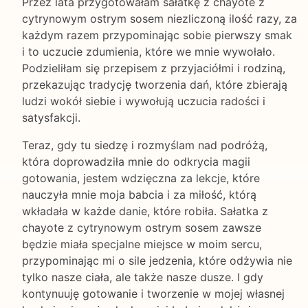
Przez lata przygotowałam sałatkę z chayote z
cytrynowym ostrym sosem niezliczoną ilość razy, za
każdym razem przypominając sobie pierwszy smak
i to uczucie zdumienia, które we mnie wywołało.
Podzieliłam się przepisem z przyjaciółmi i rodziną,
przekazując tradycję tworzenia dań, które zbierają
ludzi wokół siebie i wywołują uczucia radości i
satysfakcji.
Teraz, gdy tu siedzę i rozmyślam nad podróżą,
która doprowadziła mnie do odkrycia magii
gotowania, jestem wdzięczna za lekcje, które
nauczyła mnie moja babcia i za miłość, którą
wkładała w każde danie, które robiła. Sałatka z
chayote z cytrynowym ostrym sosem zawsze
będzie miała specjalne miejsce w moim sercu,
przypominając mi o sile jedzenia, które odżywia nie
tylko nasze ciała, ale także nasze dusze. I gdy
kontynuuję gotowanie i tworzenie w mojej własnej