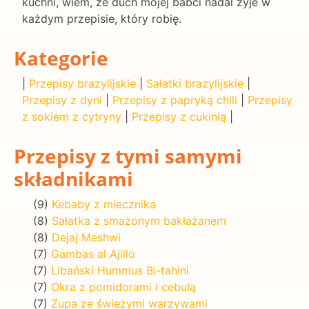
kuchni, wiem, że duch mojej babci nadal żyje w
każdym przepisie, który robię.
Kategorie
|
Przepisy brazylijskie
|
Sałatki brazylijskie
|
Przepisy z dyni
|
Przepisy z papryką chili
|
Przepisy
z sokiem z cytryny
|
Przepisy z cukinią
|
Przepisy z tymi samymi
składnikami
(9)
Kebaby z miecznika
(8)
Sałatka z smażonym bakłażanem
(8)
Dejaj Meshwi
(7)
Gambas al Ajillo
(7)
Libański Hummus Bi-tahini
(7)
Okra z pomidorami i cebulą
(7)
Zupa ze świeżymi warzywami