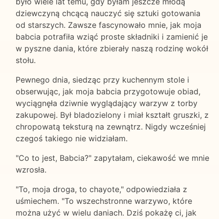
było wiele lat temu, gdy byłam jeszcze młodą
dziewczyną chcącą nauczyć się sztuki gotowania
od starszych. Zawsze fascynowało mnie, jak moja
babcia potrafiła wziąć proste składniki i zamienić je
w pyszne dania, które zbierały naszą rodzinę wokół
stołu.
Pewnego dnia, siedząc przy kuchennym stole i
obserwując, jak moja babcia przygotowuje obiad,
wyciągnęła dziwnie wyglądający warzyw z torby
zakupowej. Był bladozielony i miał kształt gruszki, z
chropowatą teksturą na zewnątrz. Nigdy wcześniej
czegoś takiego nie widziałam.
"Co to jest, Babcia?" zapytałam, ciekawość we mnie
wzrosła.
"To, moja droga, to chayote," odpowiedziała z
uśmiechem. "To wszechstronne warzywo, które
można użyć w wielu daniach. Dziś pokażę ci, jak