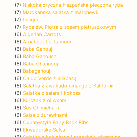
(7)
Niskokaloryczna hiszpańska pieczona ryba
(7)
Marokańska sałatka z marchewki
(7)
Pulique
(7)
Ryba św. Piotra z sosem pietruszkowym
(6)
Algerian Carrots
(6)
Arnabeet bel Lamoun
(6)
Baba Ganouj
(6)
Baba Ganoush
(6)
Baba Ghannooj
(6)
Babaganouj
(6)
Caldo Verde z kiełbasą
(6)
Sałatka z awokado i mango z Kalifornii
(6)
Sałatka z selera i kokosa
(6)
Kurczak z oliwkami
(6)
Sos Chimichurri
(6)
Salsa z żurawinami
(6)
Cuban-style Baby Back Ribs
(6)
Ekwadorska Salsa
(6)
Sałatka z bakłażana i orzechów ziemnych