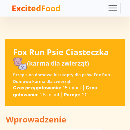
ExcitedFood
Fox Run Psie Ciasteczka
(karma dla zwierząt)
Przepis na domowe biszkopty dla psów Fox Run -
Domowa karma dla zwierząt
Czas przygotowania:
15 minut
|
Czas
gotowania:
25 minut
|
Porcje:
20
Wprowadzenie