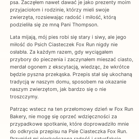
psa. Zaczęłem nawet dawać je jako prezenty moim
przyjaciołom i rodzinie, którzy mieli swoje
zwierzęta, rozsiewając radość i miłość, którą
podzieliła się ze mną Pani Thompson.
Lata mijają, mój pies robi się stary i siwy, ale jego
miłość do Psich Ciasteczek Fox Run nigdy nie
osłabła. Za każdym razem, gdy wyciągałem
przybory do pieczenia i zaczynałem mieszać ciasto,
merdał ogonem z ekscytacją, wiedząc, że wkrótce
będzie pyszna przekąska. Przepis stał się ukochaną
tradycją w naszym domu, sposobem na okazanie
naszym zwierzętom, jak bardzo się o nie
troszczymy.
Patrząc wstecz na ten przełomowy dzień w Fox Run
Bakery, nie mogę się oprzeć wdzięczności za
przypadkowe spotkanie, które doprowadziło mnie
do odkrycia przepisu na Psie Ciasteczka Fox Run.
Przyniósł mi nieskończoną radość i satysfakcję