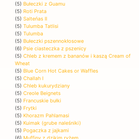
(5)
Bułeczki z Guamu
(5)
Roti Prata
(5)
Salteńas II
(5)
Tulumba Tatlisi
(5)
Tulumba
(5)
Bułeczki pszennokłosowe
(6)
Psie ciasteczka z pszenicy
(5)
Chleb z kremem z bananów i kaszą Cream of
Wheat
(5)
Blue Corn Hot Cakes or Waffles
(5)
Challah I
(5)
Chleb kukurydziany
(5)
Creole Beignets
(5)
Francuskie bułki
(5)
Frytki
(5)
Khorazm Pahlamasi
(5)
Kuimak (grube naleśniki)
(5)
Pogaczka z jajkami
(6)
Muffiny z dzikim ryżem