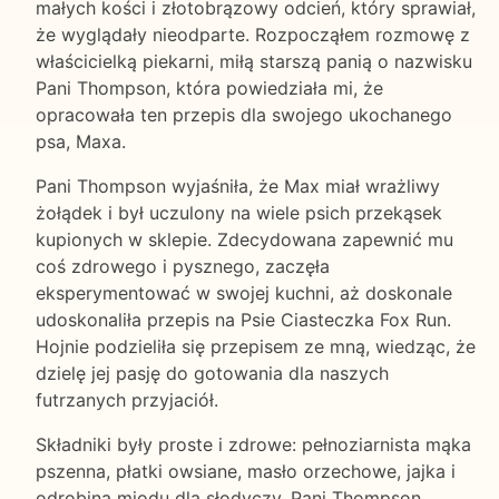
małych kości i złotobrązowy odcień, który sprawiał,
że wyglądały nieodparte. Rozpocząłem rozmowę z
właścicielką piekarni, miłą starszą panią o nazwisku
Pani Thompson, która powiedziała mi, że
opracowała ten przepis dla swojego ukochanego
psa, Maxa.
Pani Thompson wyjaśniła, że Max miał wrażliwy
żołądek i był uczulony na wiele psich przekąsek
kupionych w sklepie. Zdecydowana zapewnić mu
coś zdrowego i pysznego, zaczęła
eksperymentować w swojej kuchni, aż doskonale
udoskonaliła przepis na Psie Ciasteczka Fox Run.
Hojnie podzieliła się przepisem ze mną, wiedząc, że
dzielę jej pasję do gotowania dla naszych
futrzanych przyjaciół.
Składniki były proste i zdrowe: pełnoziarnista mąka
pszenna, płatki owsiane, masło orzechowe, jajka i
odrobina miodu dla słodyczy. Pani Thompson