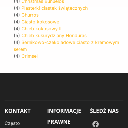
(4)
Christmas Bunuelos
(4)
Plasterki ciastek świątecznych
(4)
Churros
(4)
Ciasto kokosowe
(4)
Chleb kokosowy III
(5)
Chleb kukurydziany Honduras
(4)
Sernikowo-czekoladowe ciasto z kremowym
serem
(4)
Crimsel
KONTAKT
INFORMACJE
ŚLEDŹ NAS
PRAWNE
Często