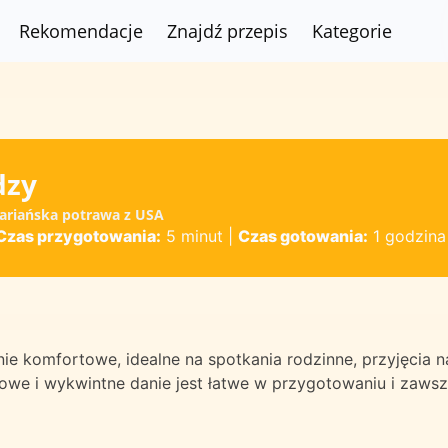
Rekomendacje
Znajdź przepis
Kategorie
dzy
tariańska potrawa z USA
Czas przygotowania:
5 minut
|
Czas gotowania:
1 godzina
ie komfortowe, idealne na spotkania rodzinne, przyjęcia n
owe i wykwintne danie jest łatwe w przygotowaniu i zaws