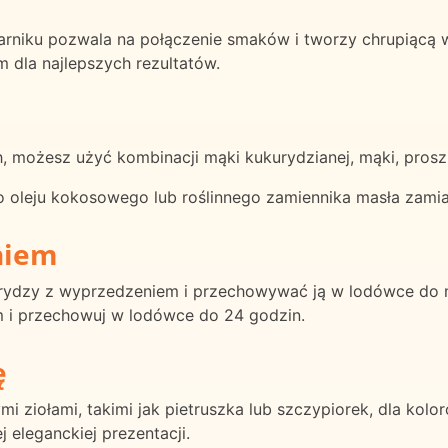
arniku pozwala na połączenie smaków i tworzy chrupiącą w
m dla najlepszych rezultatów.
, możesz użyć kombinacji mąki kukurydzianej, mąki, proszk
ego oleju kokosowego lub roślinnego zamiennika masła zami
niem
ydzy z wyprzedzeniem i przechowywać ją w lodówce do m
em i przechowuj w lodówce do 24 godzin.
ę
i ziołami, takimi jak pietruszka lub szczypiorek, dla ko
 eleganckiej prezentacji.