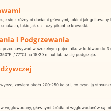
rawami
je się z różnymi daniami głównymi, takimi jak grillowany 
smakach, takie jak chili czy pikantne krewetki.
ania i Podgrzewania
a przechowywać w szczelnym pojemniku w lodówce do 3 d
50°F (177°C) na 15-20 minut lub aż się podgrzeje.
odżywczej
wyczaj zawiera około 200-250 kalorii, co czyni ją stosun
 w węglowodany, głównymi źródłami węglowodanów są miks