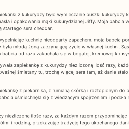
ekanki z kukurydzy było wymieszanie puszki kukurydzy kre
asła i opakowania mąki kukurydzianej Jiffy. Moja babcia w
ą startego sera cheddar.
wypełniając kuchnię nieodparty zapachem, moja babcia podzi
dy była młodą żoną zaczynającą życie w własnej kuchni. Sąs
a babcia od razu zakochała się w bogatej, kremowej konsys
wała zapiekankę z kukurydzy niezliczoną ilość razy, każ
waśnej śmietany tu, trochę więcej sera tam, aż danie stał
iekankę z piekarnika, z rumianą skórką i roztopionym do p
 babcia uśmiechnęła się z wiedzącym spojrzeniem i podała 
zy niezliczoną ilość razy, za każdym razem przypominając 
ciółmi i rodziną, przekazując tradycję tego ukochanego da