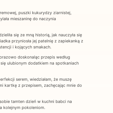
mowej, puszki kukurydzy ziarnistej,
ylała mieszaninę do naczynia
eliła się ze mną historią, jak nauczyła się
iadka przyniosła jej patelnię z zapiekanką z
tencji i kojących smakach.
dorazowo doskonaląc przepis według
o się ulubionym dodatkiem na spotkaniach
erfekcji serem, wiedziałam, że muszę
mi kartkę z przepisem, zachęcając mnie do
sobie tamten dzień w kuchni babci na
nia kolejnym pokoleniom.