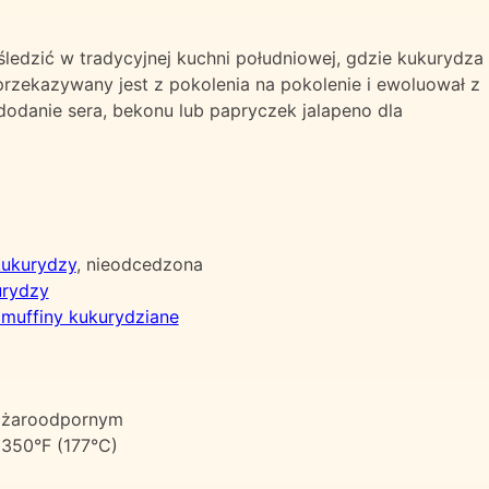
ledzić w tradycyjnej kuchni południowej, gdzie kukurydza
rzekazywany jest z pokolenia na pokolenie i ewoluował z
 dodanie sera, bekonu lub papryczek jalapeno dla
kukurydzy
, nieodcedzona
urydzy
 muffiny kukurydziane
u żaroodpornym
 350°F (177°C)