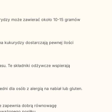
kurydzy może zawierać około 10-15 gramów
a kukurydzy dostarczają pewnej ilości
asu. Te składniki odżywcze wspierają
ni dla osób z alergią na nabiał lub gluten.
óre zapewnia dobrą równowagę
noważonego posiłku.