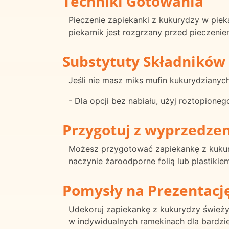
Techniki Gotowania
Pieczenie zapiekanki z kukurydzy w piek
piekarnik jest rozgrzany przed pieczenie
Substytuty Składników
Jeśli nie masz miks mufin kukurydzianych
- Dla opcji bez nabiału, użyj roztopion
Przygotuj z wyprzedze
Możesz przygotować zapiekankę z kukur
naczynie żaroodporne folią lub plastiki
Pomysły na Prezentacj
Udekoruj zapiekankę z kukurydzy świeżym
w indywidualnych ramekinach dla bardziej