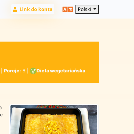
Link do konta
Polski
|
Porcje:
6
|
Dieta wegetariańska
a
ze