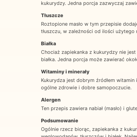
kukurydzy. Jedna porcja zazwyczaj za
Tłuszcze
Roztopione masło w tym przepisie dodaj
tłuszczu, w zależności od ilości użytego 
Białka
Chociaż zapiekanka z kukurydzy nie jes
białka. Jedna porcja może zawierać okoł
Witaminy i minerały
Kukurydza jest dobrym źródłem witamin i
ogólne zdrowie i dobre samopoczucie.
Alergen
Ten przepis zawiera nabiał (masło) i glu
Podsumowanie
Ogólnie rzecz biorąc, zapiekanka z kuk
węglowodanów, tłuszczów i białek. Najl