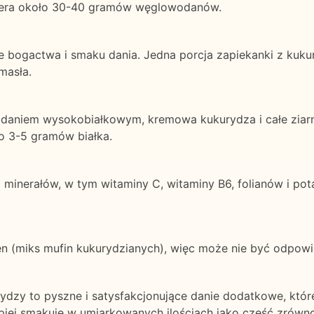
wiera około 30-40 gramów węglowodanów.
e bogactwa i smaku dania. Jedna porcja zapiekanki z ku
masła.
t daniem wysokobiałkowym, kremowa kukurydza i całe ziarn
o 3-5 gramów białka.
 minerałów, w tym witaminy C, witaminy B6, folianów i pot
ten (miks mufin kukurydzianych), więc może nie być odpowied
urydzy to pyszne i satysfakcjonujące danie dodatkowe, kt
epiej smakuje w umiarkowanych ilościach jako część zrów