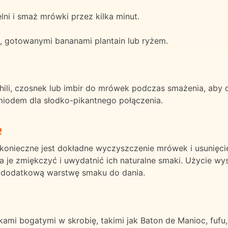
lni i smaż mrówki przez kilka minut.
i, gotowanymi bananami plantain lub ryżem.
hili, czosnek lub imbir do mrówek podczas smażenia, aby
odem dla słodko-pikantnego połączenia.
e
 konieczne jest dokładne wyczyszczenie mrówek i usunięci
e zmiękczyć i uwydatnić ich naturalne smaki. Użycie wyso
ć dodatkową warstwę smaku do dania.
ami bogatymi w skrobię, takimi jak Baton de Manioc, fufu, 