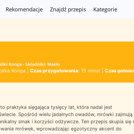
Rekomendacje
Znajdź przepis
Kategorie
iki Konga - Składniki: Masło
lika Konga
|
Czas przygotowania:
15 minut
|
Czas gotowa
 praktyka sięgająca tysięcy lat, która nadal jest
świecie. Spośród wielu jadalnych owadów, mrówki zajmują
nikalny smak i korzyści odżywcze. Ten przepis skupia się 
owania mrówek, wprowadzając egzotyczny akcent do