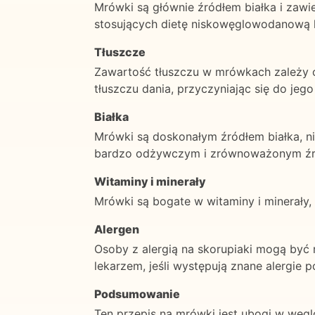
Mrówki są głównie źródłem białka i zaw
stosujących dietę niskowęglowodanową l
Tłuszcze
Zawartość tłuszczu w mrówkach zależy od
tłuszczu dania, przyczyniając się do jego
Białka
Mrówki są doskonałym źródłem białka, n
bardzo odżywczym i zrównoważonym źró
Witaminy i minerały
Mrówki są bogate w witaminy i minerały,
Alergen
Osoby z alergią na skorupiaki mogą być 
lekarzem, jeśli występują znane alergie
Podsumowanie
Ten przepis na mrówki jest ubogi w węglo