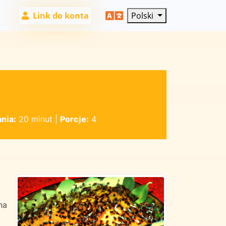
Link do konta
Polski
nia:
20 minut
|
Porcje:
4
na