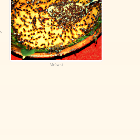
.
Mrówki