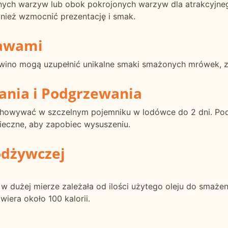
nych warzyw lub obok pokrojonych warzyw dla atrakcyjne
nież wzmocnić prezentację i smak.
rawami
e wino mogą uzupełnić unikalne smaki smażonych mrówek,
ania i Podgrzewania
wywać w szczelnym pojemniku w lodówce do 2 dni. Podgrz
onieczne, aby zapobiec wysuszeniu.
odżywczej
w dużej mierze zależała od ilości użytego oleju do smaże
era około 100 kalorii.