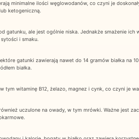
ierają minimalne ilości węglowodanów, co czyni je dosko
ub ketogeniczną.
 gatunku, ale jest ogólnie niska. Jednakże smażenie ich 
 sytości i smaku.
iektóre gatunki zawierają nawet do 14 gramów białka na 1
dłem białka.
 w tym witaminę B12, żelazo, magnez i cynk, co czyni je 
również uczulone na owady, w tym mrówki. Ważne jest zach
 pokarmowe.
wodany i kalorie, bogaty w białko oraz zawiera korzystne 