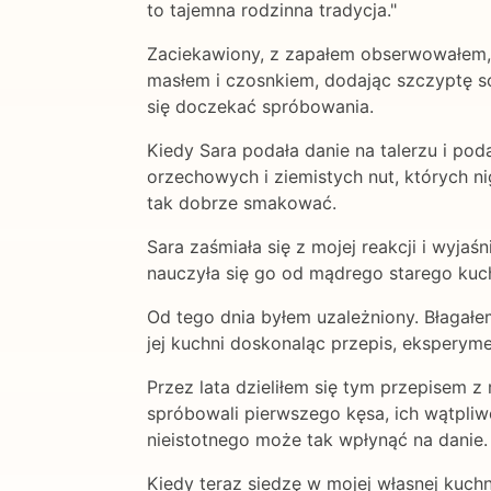
to tajemna rodzinna tradycja."
Zaciekawiony, z zapałem obserwowałem,
masłem i czosnkiem, dodając szczyptę sol
się doczekać spróbowania.
Kiedy Sara podała danie na talerzu i po
orzechowych i ziemistych nut, których 
tak dobrze smakować.
Sara zaśmiała się z mojej reakcji i wyjaśni
nauczyła się go od mądrego starego kuch
Od tego dnia byłem uzależniony. Błagałe
jej kuchni doskonaląc przepis, eksperym
Przez lata dzieliłem się tym przepisem 
spróbowali pierwszego kęsa, ich wątpliw
nieistotnego może tak wpłynąć na danie.
Kiedy teraz siedzę w mojej własnej kuchn