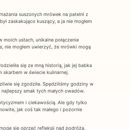
mażania suszonych mrówek na patelni z
 był zaskakująco kuszący, a ja nie mogłem
w moich ustach, unikalne połączenie
ne, nie mogłem uwierzyć, że mrówki mogą
odzieliła się ze mną historią, jak jej babka
m skarbem w świecie kulinarnej.
liwie się zgodziła. Spędziliśmy godziny w
ić najlepszy smak tych małych owadów.
eptycyzmem i ciekawością. Ale gdy tylko
mowite, jak coś tak małego i pozornie
mogę się oprzeć refleksji nad podróżą,