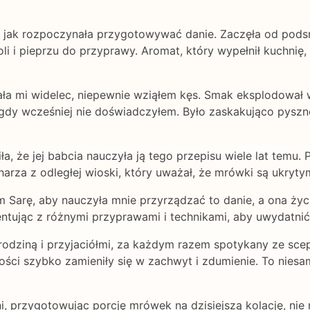
 jak rozpoczynała przygotowywać danie. Zaczęła od pods
i i pieprzu do przyprawy. Aromat, który wypełnił kuchnię,
dała mi widelec, niepewnie wziąłem kęs. Smak eksplodował 
nigdy wcześniej nie doświadczyłem. Było zaskakująco pysz
ła, że jej babcia nauczyła ją tego przepisu wiele lat temu. P
arza z odległej wioski, który uważał, że mrówki są ukryty
m Sarę, aby nauczyła mnie przyrządzać to danie, a ona życz
entując z różnymi przyprawami i technikami, aby uwydatn
z rodziną i przyjaciółmi, za każdym razem spotykany ze sc
ości szybko zamieniły się w zachwyt i zdumienie. To niesa
i, przygotowując porcję mrówek na dzisiejszą kolację, nie 