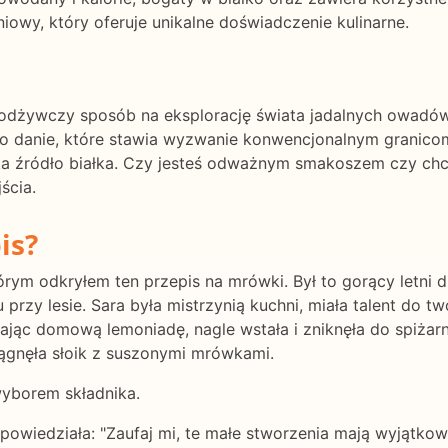
wy, który oferuje unikalne doświadczenie kulinarne.
i odżywczy sposób na eksplorację świata jadalnych owadów.
 to danie, które stawia wyzwanie konwencjonalnym granico
a źródło białka. Czy jesteś odważnym smakoszem czy chce
ścia.
is?
ym odkryłem ten przepis na mrówki. Był to gorący letni d
przy lesie. Sara była mistrzynią kuchni, miała talent do tw
ijając domową lemoniadę, nagle wstała i zniknęła do spiżarn
ągnęła słoik z suszonymi mrówkami.
wyborem składnika.
 powiedziała: "Zaufaj mi, te małe stworzenia mają wyjątk