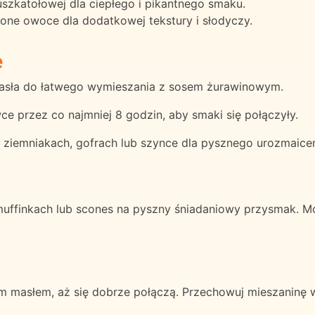
szkatołowej dla ciepłego i pikantnego smaku.
one owoce dla dodatkowej tekstury i słodyczy.
e
masła do łatwego wymieszania z sosem żurawinowym.
 przez co najmniej 8 godzin, aby smaki się połączyły.
 ziemniakach, gofrach lub szynce dla pysznego urozmaicen
uffinkach lub scones na pyszny śniadaniowy przysmak. M
 masłem, aż się dobrze połączą. Przechowuj mieszaninę w