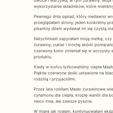
owoce i warzywa, w tym żurawiny. Moja 
wykorzystanie składników, które mieliśm
Pewnego dnia sąsiad, który niedawno wró
przeglądałam strony, jeden konkretny pr
pikantny dżem wydawał mi się czystą ma
Natychmiast zapytałam moją matkę, czy m
żurawiny, cukier i trochę skórki pomarań
czerwony kolor zmieniał się w soczysty 
produktu.
Kiedy w końcu łyżkowaliśmy ciepłe Masło
Piękne czerwone słoiki ustawione na blac
rodziną i przyjaciółmi.
Przez lata robiłam Masło żurawinowe wie
cynamonu dla ciepła, kroplę wanilii dla
nieco inna, ale zawsze pyszna.
W miarę jak rosłam, kontynuowałam eksp