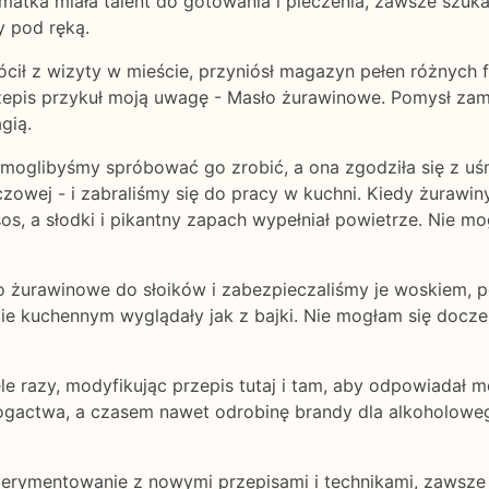
matka miała talent do gotowania i pieczenia, zawsze szu
y pod ręką.
cił z wizyty w mieście, przyniósł magazyn pełen różnych 
zepis przykuł moją uwagę - Masło żurawinowe. Pomysł zami
gią.
oglibyśmy spróbować go zrobić, a ona zgodziła się z uśm
czowej - i zabraliśmy się do pracy w kuchni. Kiedy żurawiny
sos, a słodki i pikantny zapach wypełniał powietrze. Nie 
 żurawinowe do słoików i zabezpieczaliśmy je woskiem, p
ie kuchennym wyglądały jak z bajki. Nie mogłam się doczek
le razy, modyfikując przepis tutaj i tam, aby odpowiada
 bogactwa, a czasem nawet odrobinę brandy dla alkoholowe
erymentowanie z nowymi przepisami i technikami, zawsze 