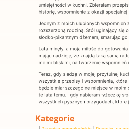
umiejętności w kuchni. Zbierałam przepi
historię, wspomnienie z okazji specjalnej 
Jednym z moich ulubionych wspomnień zw
rozszerzoną rodziną. Stół uginający się
słodko-pikantnym dżemem, smarując go n
Lata minęły, a moja miłość do gotowani
mając nadzieję, że znajdą taką samą rad
moimi bliskimi, na tworzenie wspomnień i 
Teraz, gdy siedzę w mojej przytulnej ku
wszystkie przepisy i wspomnienia, które
będzie miał szczególne miejsce w moim 
te lata temu. I gdy nabieram łyżeczkę s
wszystkich pysznych przygodach, które 
Kategorie
|
Przepisy amerykańskie
|
Przepisy na a