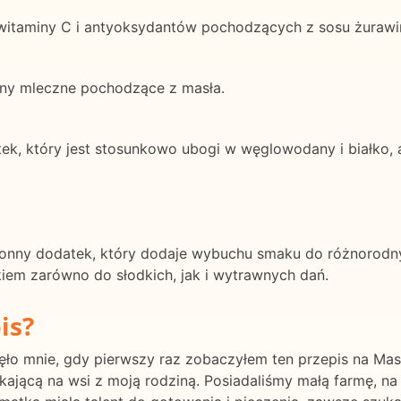
witaminy C i antyoksydantów pochodzących z sosu żuraw
ny mleczne pochodzące z masła.
k, który jest stosunkowo ubogi w węglowodany i białko, 
ronny dodatek, który dodaje wybuchu smaku do różnorodny
em zarówno do słodkich, jak i wytrawnych dań.
is?
o mnie, gdy pierwszy raz zobaczyłem ten przepis na Masł
jącą na wsi z moją rodziną. Posiadaliśmy małą farmę, na 