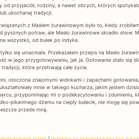
sy od przyjaciół, rodziny, a nawet obcych, których spotyk
lub ukochanej tradycji.
iązanych z Masłem żurawinowym było to, kiedy zrobiłam 
 od pysznych potraw, ale Masło żurawinowe skradło show. M
a wszystko, od bułek po indyka.
a tylko się umacniała. Przekazałam przepis na Masło żura
ość w jego przygotowywaniu, jak ja. Gotowanie stało się 
tradycji, które przetrwają całe życie.
chni, otoczona znajomymi widokami i zapachami gotowania,
 ukształtowały mnie w takiego kucharza, jakim jestem dzis
sercu, przypominając mi o podekscytowaniu i zdumieniu, 
łodko-pikantnego dżemu na ciepły bułecik, nie mogę się p
jeszcze przede mną.
romatyzowane masło
|
Przepisy na przygotowaną sos żura