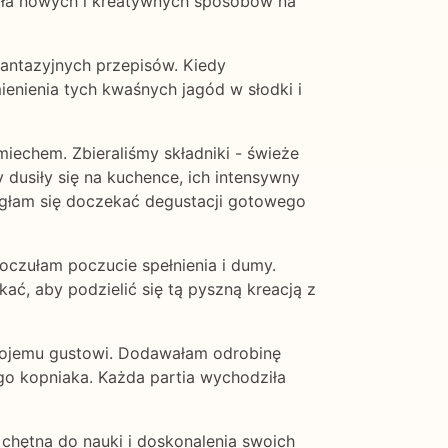
kała nowych i kreatywnych sposobów na
fantazyjnych przepisów. Kiedy
enienia tych kwaśnych jagód w słodki i
iechem. Zbieraliśmy składniki - świeże
 dusiły się na kuchence, ich intensywny
mogłam się doczekać degustacji gotowego
oczułam poczucie spełnienia i dumy.
ać, aby podzielić się tą pyszną kreacją z
ł mojemu gustowi. Dodawałam odrobinę
go kopniaka. Każda partia wychodziła
chętna do nauki i doskonalenia swoich