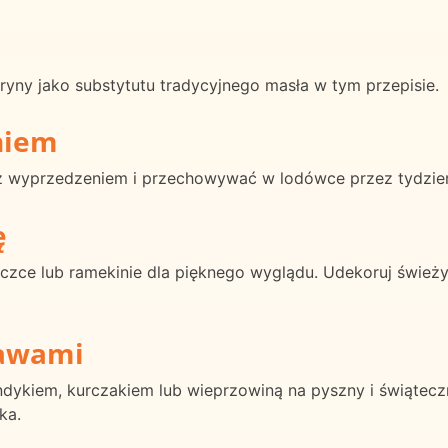
yny jako substytutu tradycyjnego masła w tym przepisie.
niem
 wyprzedzeniem i przechowywać w lodówce przez tydzie
ę
zce lub ramekinie dla pięknego wyglądu. Udekoruj śwież
rawami
dykiem, kurczakiem lub wieprzowiną na pyszny i świątecz
ka.