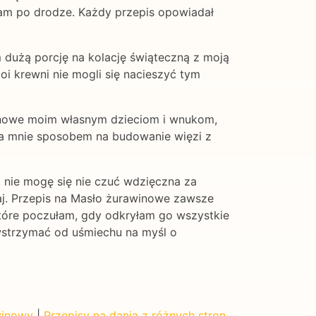
ałam po drodze. Każdy przepis opowiadał
dużą porcję na kolację świąteczną z moją
oi krewni nie mogli się nacieszyć tym
winowe moim własnym dzieciom i wnukom,
dla mnie sposobem na budowanie więzi z
 nie mogę się nie czuć wdzięczna za
iaj. Przepis na Masło żurawinowe zawsze
które poczułam, gdy odkryłam go wszystkie
owstrzymać od uśmiechu na myśl o
winowy
|
Przepisy na dania z różnych stron