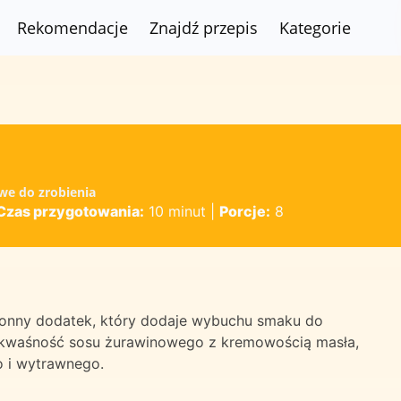
Rekomendacje
Znajdź przepis
Kategorie
we do zrobienia
Czas przygotowania:
10 minut
|
Porcje:
8
ronny dodatek, który dodaje wybuchu smaku do
y kwaśność sosu żurawinowego z kremowością masła,
 i wytrawnego.