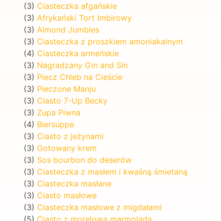
(3)
Ciasteczka afgańskie
(3)
Afrykański Tort Imbirowy
(3)
Almond Jumbles
(3)
Ciasteczka z proszkiem amoniakalnym
(4)
Ciasteczka armeńskie
(3)
Nagradzany Gin and Sin
(3)
Piecz Chleb na Cieście
(3)
Pieczone Manju
(3)
Ciasto 7-Up Becky
(3)
Zupa Piwna
(4)
Biersuppe
(3)
Ciasto z jeżynami
(3)
Gotowany krem
(3)
Sos bourbon do deserów
(3)
Ciasteczka z masłem i kwaśną śmietaną
(3)
Ciasteczka masłane
(3)
Ciasto masłowe
(3)
Ciasteczka masłowe z migdałami
(5)
Ciasto z morelową marmoladą