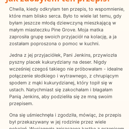
Chwila, kiedy odkryłam ten przepis, to wspomnienie,
które mam blisko serca. Było to wiele lat temu, gdy
byłam jeszcze młodą dziewczyną mieszkającą w
małym miasteczku Pine Grove. Moja matka
zaprosiła grupę swoich przyjaciół na kolację, a ja
zostałam poproszona o pomoc w kuchni.
Jedna z jej przyjaciółek, Pani Jenkins, przywiozła
pyszny placek kukurydziany na deser. Nigdy
wcześniej czegoś takiego nie próbowałam - idealne
połączenie słodkiego i wytrawnego, z chrupiącym
spodem z mąki kukurydzianej, który topił się w
ustach. Natychmiast się zakochałam i błagałam
Panią Jenkins, aby podzieliła się ze mną swoim
przepisem.
Ona się uśmiechnęła i zgodziła, mówiąc, że przepis
był przekazywany w jej rodzinie przez wiele
pokoleń. Wyciągnęła zniszczoną kartkę z przepisem