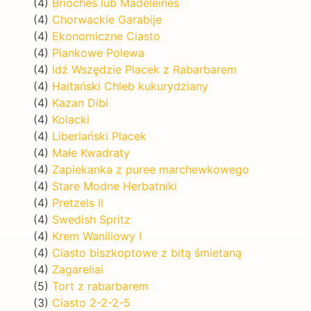
(4)
Brioches lub Madeleines
(4)
Chorwackie Garabije
(4)
Ekonomiczne Ciasto
(4)
Piankowe Polewa
(4)
Idź Wszędzie Placek z Rabarbarem
(4)
Haitański Chleb kukurydziany
(4)
Kazan Dibi
(4)
Kolacki
(4)
Liberiański Placek
(4)
Małe Kwadraty
(4)
Zapiekanka z puree marchewkowego
(4)
Stare Modne Herbatniki
(4)
Pretzels II
(4)
Swedish Spritz
(4)
Krem Waniliowy I
(4)
Ciasto biszkoptowe z bitą śmietaną
(4)
Zagareliai
(5)
Tort z rabarbarem
(3)
Ciasto 2-2-2-5