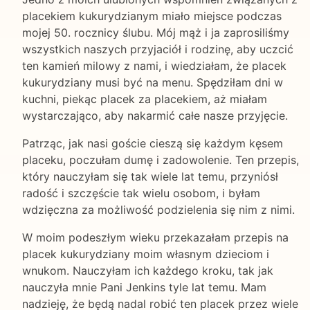
placekiem kukurydzianym miało miejsce podczas
mojej 50. rocznicy ślubu. Mój mąż i ja zaprosiliśmy
wszystkich naszych przyjaciół i rodzinę, aby uczcić
ten kamień milowy z nami, i wiedziałam, że placek
kukurydziany musi być na menu. Spędziłam dni w
kuchni, piekąc placek za placekiem, aż miałam
wystarczająco, aby nakarmić całe nasze przyjęcie.
Patrząc, jak nasi goście cieszą się każdym kęsem
placeku, poczułam dumę i zadowolenie. Ten przepis,
który nauczyłam się tak wiele lat temu, przyniósł
radość i szczęście tak wielu osobom, i byłam
wdzięczna za możliwość podzielenia się nim z nimi.
W moim podeszłym wieku przekazałam przepis na
placek kukurydziany moim własnym dzieciom i
wnukom. Nauczyłam ich każdego kroku, tak jak
nauczyła mnie Pani Jenkins tyle lat temu. Mam
nadzieję, że będą nadal robić ten placek przez wiele