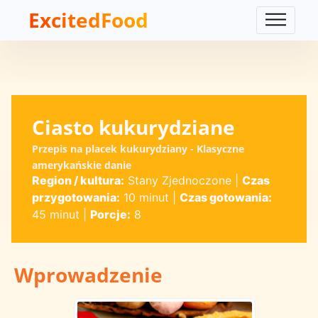
ExcitedFood
Ciasto kukurydziane
Przepis na placek kukurydziany - Klasyczne
amerykańskie danie
Region / kultura:
Stany Zjednoczone
|
Czas
przygotowania:
10 minut
|
Czas gotowania:
45 minut
|
Porcje:
8
Wprowadzenie