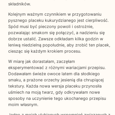
składników.
Kolejnym ważnym czynnikiem w przygotowaniu
pysznego placeku kukurydzianego jest cierpliwość.
Spód musi być pieczony powoli i ostrożnie,
pozwalając smakom się połączyć, a nadzieniu się
dobrze ustalić. Zawsze odkładam kilka godzin w
leniwą niedzielną popołudnie, aby zrobić ten placek,
ciesząc się każdym krokiem procesu.
W miarę jak dorastałam, zaczęłam
eksperymentować z różnymi wariacjami przepisu.
Dodawałam świeże owoce latem dla słodkiego
smaku, a prażone orzechy jesienią dla chrupiącej
tekstury. Każda nowa wersja placeku przynosiła
uśmiech na moją twarz, gdy odkrywałam nowe
sposoby na uczynienie tego ukochanego przepisu
moim własnym.
Jedno z moich ulubionych wspomnień związanych z