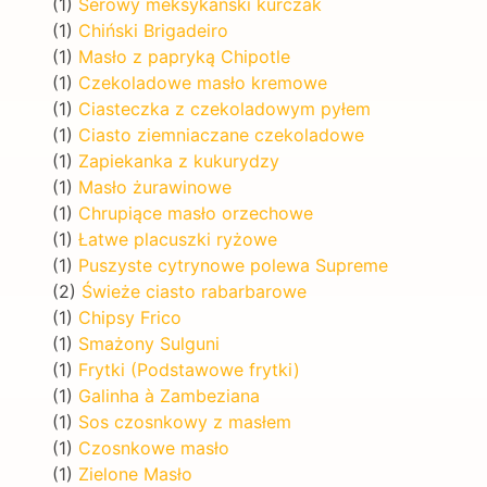
(1)
Serowy meksykański kurczak
(1)
Chiński Brigadeiro
(1)
Masło z papryką Chipotle
(1)
Czekoladowe masło kremowe
(1)
Ciasteczka z czekoladowym pyłem
(1)
Ciasto ziemniaczane czekoladowe
(1)
Zapiekanka z kukurydzy
(1)
Masło żurawinowe
(1)
Chrupiące masło orzechowe
(1)
Łatwe placuszki ryżowe
(1)
Puszyste cytrynowe polewa Supreme
(2)
Świeże ciasto rabarbarowe
(1)
Chipsy Frico
(1)
Smażony Sulguni
(1)
Frytki (Podstawowe frytki)
(1)
Galinha à Zambeziana
(1)
Sos czosnkowy z masłem
(1)
Czosnkowe masło
(1)
Zielone Masło