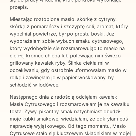
przepis.
Mieszając roztopione masło, skórkę z cytryny,
skórkę z pomarańczy i szczyptę soli, aromat, który
wypełniał powietrze, był po prostu boski. Już
wyobrażałam sobie wybuch smaku cytrusowego,
który wydobędzie się rozsmarowując to masło na
ciepłej kromce chleba lub polewając nim świeżo
grillowany kawałek ryby. Ślinka ciekła mi w
oczekiwaniu, gdy ostrożnie uformowałam masło w
rolkę i zawinęłam je w papier woskowany, by
schłodzić w lodówce.
Następnego dnia z radością odcięłam kawałek
Masła Cytrusowego i rozsmarowałam je na kawałku
tosta. Żywy, pikantny smak natychmiast obudził
moje kubki smakowe, wiedziałam, że odkryłam coś
naprawdę wyjątkowego. Od tego momentu, Masło
Cytrusowe stało się kluczowym składnikiem w mojej