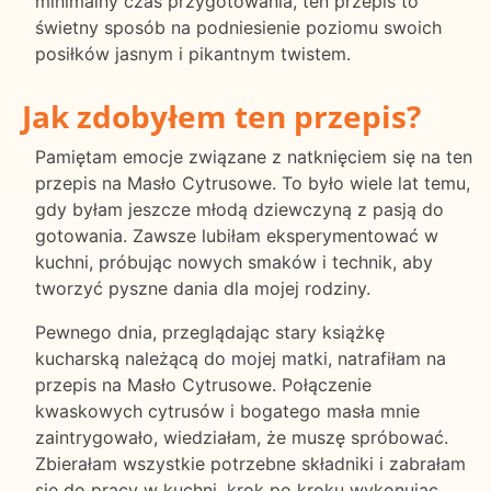
minimalny czas przygotowania, ten przepis to
świetny sposób na podniesienie poziomu swoich
posiłków jasnym i pikantnym twistem.
Jak zdobyłem ten przepis?
Pamiętam emocje związane z natknięciem się na ten
przepis na Masło Cytrusowe. To było wiele lat temu,
gdy byłam jeszcze młodą dziewczyną z pasją do
gotowania. Zawsze lubiłam eksperymentować w
kuchni, próbując nowych smaków i technik, aby
tworzyć pyszne dania dla mojej rodziny.
Pewnego dnia, przeglądając stary książkę
kucharską należącą do mojej matki, natrafiłam na
przepis na Masło Cytrusowe. Połączenie
kwaskowych cytrusów i bogatego masła mnie
zaintrygowało, wiedziałam, że muszę spróbować.
Zbierałam wszystkie potrzebne składniki i zabrałam
się do pracy w kuchni, krok po kroku wykonując