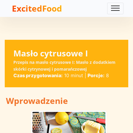
ExcitedFood
Masło cytrusowe I
Przepis na masło cytrusowe I: Masło z dodatkiem
skórki cytrynowej i pomarańczowej
Czas przygotowania:
10 minut
|
Porcje:
8
Wprowadzenie