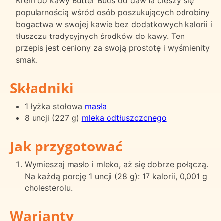
Krem do kawy Butter Buds od dawna cieszy się
popularnością wśród osób poszukujących odrobiny
bogactwa w swojej kawie bez dodatkowych kalorii i
tłuszczu tradycyjnych środków do kawy. Ten
przepis jest ceniony za swoją prostotę i wyśmienity
smak.
Składniki
1 łyżka stołowa
masła
8 uncji (227 g)
mleka odtłuszczonego
Jak przygotować
Wymieszaj masło i mleko, aż się dobrze połączą.
Na każdą porcję 1 uncji (28 g): 17 kalorii, 0,001 g
cholesterolu.
Warianty