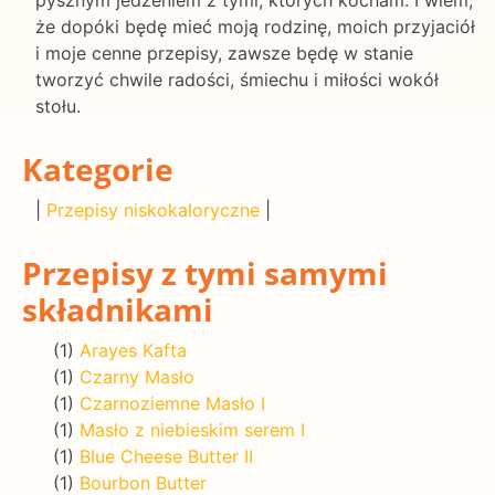
pysznym jedzeniem z tymi, których kocham. I wiem,
że dopóki będę mieć moją rodzinę, moich przyjaciół
i moje cenne przepisy, zawsze będę w stanie
tworzyć chwile radości, śmiechu i miłości wokół
stołu.
Kategorie
|
Przepisy niskokaloryczne
|
Przepisy z tymi samymi
składnikami
(1)
Arayes Kafta
(1)
Czarny Masło
(1)
Czarnoziemne Masło I
(1)
Masło z niebieskim serem I
(1)
Blue Cheese Butter II
(1)
Bourbon Butter