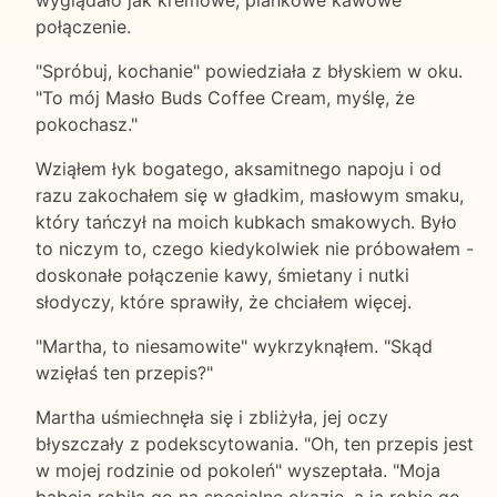
wyglądało jak kremowe, piankowe kawowe
połączenie.
"Spróbuj, kochanie" powiedziała z błyskiem w oku.
"To mój Masło Buds Coffee Cream, myślę, że
pokochasz."
Wziąłem łyk bogatego, aksamitnego napoju i od
razu zakochałem się w gładkim, masłowym smaku,
który tańczył na moich kubkach smakowych. Było
to niczym to, czego kiedykolwiek nie próbowałem -
doskonałe połączenie kawy, śmietany i nutki
słodyczy, które sprawiły, że chciałem więcej.
"Martha, to niesamowite" wykrzyknąłem. "Skąd
wzięłaś ten przepis?"
Martha uśmiechnęła się i zbliżyła, jej oczy
błyszczały z podekscytowania. "Oh, ten przepis jest
w mojej rodzinie od pokoleń" wyszeptała. "Moja