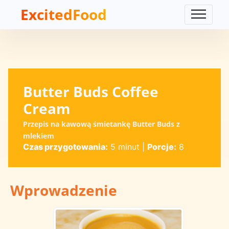
ExcitedFood
Butter Buds Coffee
Cream
Przepis na kawową śmietankę Butter Buds z
mlekiem
Czas przygotowania:
5 minut
|
Porcje:
8
Wprowadzenie