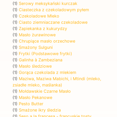
(1)
Serowy meksykański kurczak
(1)
Ciasteczka z czekoladowym pyłem
(1)
Czekoladowe Mleko
(1)
Ciasto ziemniaczane czekoladowe
(1)
Zapiekanka z kukurydzy
(1)
Masło żurawinowe
(1)
Chrupiące masło orzechowe
(1)
Smażony Sulguni
(1)
Frytki (Podstawowe frytki)
(1)
Galinha à Zambeziana
(1)
Masło śledziowe
(1)
Gorąca czekolada z mlekiem
(1)
Maziwa, Maziwa Mabichi, i Mtindi (mleko,
zsiadłe mleko, maślanka)
(1)
Mołdawskie Czarne Masło
(1)
Masło Pekanowe
(1)
Pesto Butter
(1)
Smażone ikry śledzia
(1)
Seso a la francesa - francuskie tosty