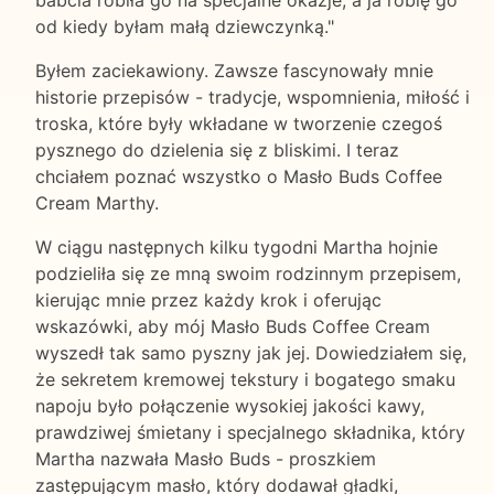
babcia robiła go na specjalne okazje, a ja robię go
od kiedy byłam małą dziewczynką."
Byłem zaciekawiony. Zawsze fascynowały mnie
historie przepisów - tradycje, wspomnienia, miłość i
troska, które były wkładane w tworzenie czegoś
pysznego do dzielenia się z bliskimi. I teraz
chciałem poznać wszystko o Masło Buds Coffee
Cream Marthy.
W ciągu następnych kilku tygodni Martha hojnie
podzieliła się ze mną swoim rodzinnym przepisem,
kierując mnie przez każdy krok i oferując
wskazówki, aby mój Masło Buds Coffee Cream
wyszedł tak samo pyszny jak jej. Dowiedziałem się,
że sekretem kremowej tekstury i bogatego smaku
napoju było połączenie wysokiej jakości kawy,
prawdziwej śmietany i specjalnego składnika, który
Martha nazwała Masło Buds - proszkiem
zastępującym masło, który dodawał gładki,