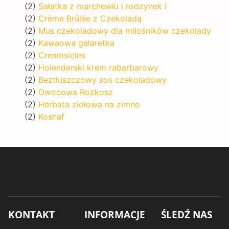
(2)
Sałatka z marchewki i rodzynek I
(2)
Crème Brûlée z Czekoladą
(2)
Mus czekoladowy dla miłośników czekolady
(2)
Kawaowa galaretka
(2)
Creamsicles
(2)
Holenderski krem rabarbarowy
(2)
Beztłuszczowy sos czekoladowy
(2)
Owocowa Rozkosz
(2)
Herbata ziołowa na zimno
(2)
Koshaf
KONTAKT
INFORMACJE
ŚLEDŹ NAS