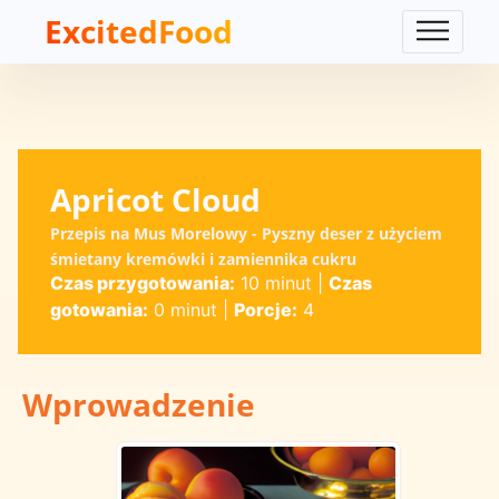
ExcitedFood
Apricot Cloud
Przepis na Mus Morelowy - Pyszny deser z użyciem
śmietany kremówki i zamiennika cukru
Czas przygotowania:
10 minut
|
Czas
gotowania:
0 minut
|
Porcje:
4
Wprowadzenie