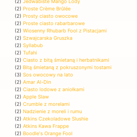
(2)
Jedwabiste Mango Lody
(2)
Proste Crème Brûlée
(2)
Prosty ciasto owocowe
(2)
Proste ciasto rabarbarowe
(2)
Wiosenny Rhubarb Fool z Pistacjami
(2)
Szwajcarska Gruszka
(2)
Syllabub
(2)
Tufahi
(2)
Ciasto z bitą śmietaną i herbatnikami
(2)
Bitą śmietaną z pokruszonymi tostami
(3)
Sos owocowy na lato
(2)
Amar Al-Din
(2)
Ciasto lodowe z aniołkami
(2)
Apple Slaw
(2)
Crumble z morelami
(2)
Nadzienie z moreli i rumu
(2)
Atkins Czekoladowe Slushie
(2)
Atkins Kawa Frappe
(2)
Boodle's Orange Fool