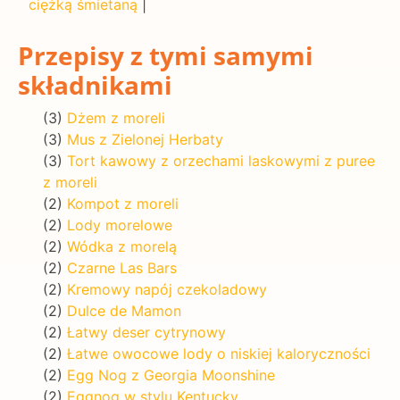
ciężką śmietaną
|
Przepisy z tymi samymi
składnikami
(3)
Dżem z moreli
(3)
Mus z Zielonej Herbaty
(3)
Tort kawowy z orzechami laskowymi z puree
z moreli
(2)
Kompot z moreli
(2)
Lody morelowe
(2)
Wódka z morelą
(2)
Czarne Las Bars
(2)
Kremowy napój czekoladowy
(2)
Dulce de Mamon
(2)
Łatwy deser cytrynowy
(2)
Łatwe owocowe lody o niskiej kaloryczności
(2)
Egg Nog z Georgia Moonshine
(2)
Eggnog w stylu Kentucky