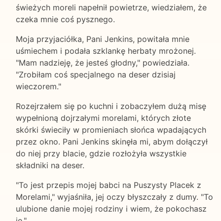
świeżych moreli napełnił powietrze, wiedziałem, że
czeka mnie coś pysznego.
Moja przyjaciółka, Pani Jenkins, powitała mnie
uśmiechem i podała szklankę herbaty mrożonej.
"Mam nadzieję, że jesteś głodny," powiedziała.
"Zrobiłam coś specjalnego na deser dzisiaj
wieczorem."
Rozejrzałem się po kuchni i zobaczyłem dużą misę
wypełnioną dojrzałymi morelami, których złote
skórki świeciły w promieniach słońca wpadających
przez okno. Pani Jenkins skinęła mi, abym dołączył
do niej przy blacie, gdzie rozłożyła wszystkie
składniki na deser.
"To jest przepis mojej babci na Puszysty Placek z
Morelami," wyjaśniła, jej oczy błyszczały z dumy. "To
ulubione danie mojej rodziny i wiem, że pokochasz
je."