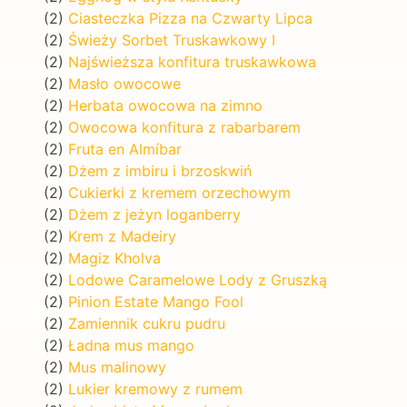
(2)
Ciasteczka Pizza na Czwarty Lipca
(2)
Świeży Sorbet Truskawkowy I
(2)
Najświeższa konfitura truskawkowa
(2)
Masło owocowe
(2)
Herbata owocowa na zimno
(2)
Owocowa konfitura z rabarbarem
(2)
Fruta en Almíbar
(2)
Dżem z imbiru i brzoskwiń
(2)
Cukierki z kremem orzechowym
(2)
Dżem z jeżyn loganberry
(2)
Krem z Madeiry
(2)
Magiz Kholva
(2)
Lodowe Caramelowe Lody z Gruszką
(2)
Pinion Estate Mango Fool
(2)
Zamiennik cukru pudru
(2)
Ładna mus mango
(2)
Mus malinowy
(2)
Lukier kremowy z rumem