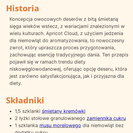
Historia
Koncepcja owocowych deserów z bitą śmietaną
sięga wieków wstecz, z wariacjami znalezionymi w
wielu kulturach. Apricot Cloud, z użyciem jedzenia
dla niemowląt do aromatyzowania, to nowoczesny
zwrot, który upraszcza proces przygotowania,
zachowując esencję tradycyjnego dania. Ten przepis
pojawił się w ramach trendu diety
niskowęglowodanowej, oferując opcję deseru, która
jest zarówno satysfakcjonująca, jak i przyjazna dla
diety.
Składniki
1,5 szklanki
śmietany kremówki
2 łyżki stołowe granulowanego
zamiennika cukru
1 szklanka
musu morelowego
dla niemowląt bez
dodatku cukru