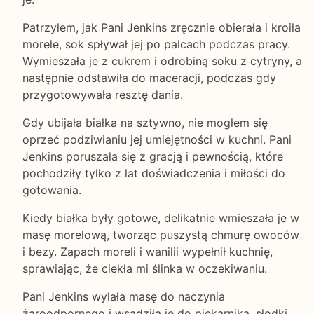
Patrzyłem, jak Pani Jenkins zręcznie obierała i kroiła
morele, sok spływał jej po palcach podczas pracy.
Wymieszała je z cukrem i odrobiną soku z cytryny, a
następnie odstawiła do maceracji, podczas gdy
przygotowywała resztę dania.
Gdy ubijała białka na sztywno, nie mogłem się
oprzeć podziwianiu jej umiejętności w kuchni. Pani
Jenkins poruszała się z gracją i pewnością, które
pochodziły tylko z lat doświadczenia i miłości do
gotowania.
Kiedy białka były gotowe, delikatnie wmieszała je w
masę morelową, tworząc puszystą chmurę owoców
i bezy. Zapach moreli i wanilii wypełnił kuchnię,
sprawiając, że ciekła mi ślinka w oczekiwaniu.
Pani Jenkins wylała masę do naczynia
żaroodpornego i wsadziła je do piekarnika, słodki