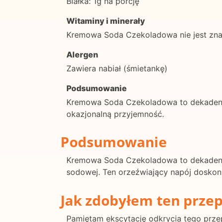
Białka: 1g na porcję
Witaminy i minerały
Kremowa Soda Czekoladowa nie jest zna
Alergen
Zawiera nabiał (śmietankę)
Podsumowanie
Kremowa Soda Czekoladowa to dekadenck
okazjonalną przyjemność.
Podsumowanie
Kremowa Soda Czekoladowa to dekadencki
sodowej. Ten orzeźwiający napój doskona
Jak zdobyłem ten przep
Pamiętam ekscytację odkrycia tego przep