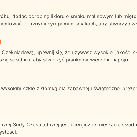
próbuj dodać odrobinę likieru o smaku malinowym lub m
entować z różnymi syropami o smakach, aby stworzyć wła
e
ekoladową, upewnij się, że używasz wysokiej jakości skła
aj składniki, aby stworzyć piankę na wierzchu napoju.
okim szkle z słomką dla zabawnej i świątecznej prezent
.
owej Sody Czekoladowej jest energiczne mieszanie składn
ystości.