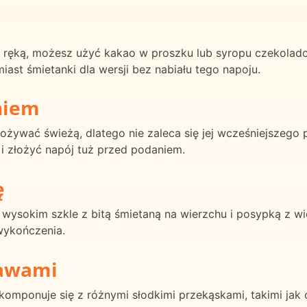
od ręką, możesz użyć kakao w proszku lub syropu czekolad
st śmietanki dla wersji bez nabiału tego napoju.
niem
żywać świeżą, dlatego nie zaleca się jej wcześniejszego
i złożyć napój tuż przed podaniem.
ę
okim szkle z bitą śmietaną na wierzchu i posypką z wiór
wykończenia.
rawami
ponuje się z różnymi słodkimi przekąskami, takimi jak 