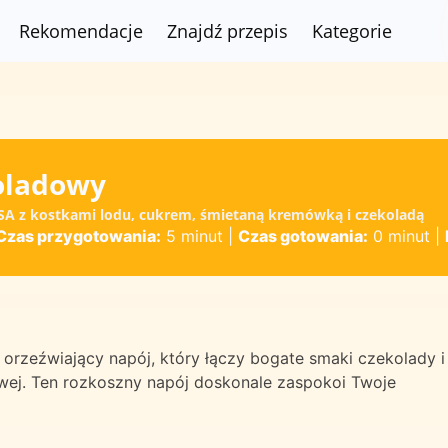
Rekomendacje
Znajdź przepis
Kategorie
oladowy
SA z kostkami lodu, cukrem, śmietaną kremówką i czekoladą
Czas przygotowania:
5 minut
|
Czas gotowania:
0 minut
|
rzeźwiający napój, który łączy bogate smaki czekolady i
ej. Ten rozkoszny napój doskonale zaspokoi Twoje