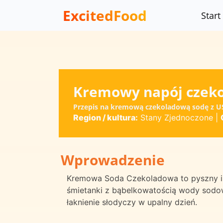
ExcitedFood
Start
Kremowy napój czek
Przepis na kremową czekoladową sodę z U
Region / kultura:
Stany Zjednoczone
|
Wprowadzenie
Kremowa Soda Czekoladowa to pyszny i o
śmietanki z bąbelkowatością wody sodow
łaknienie słodyczy w upalny dzień.