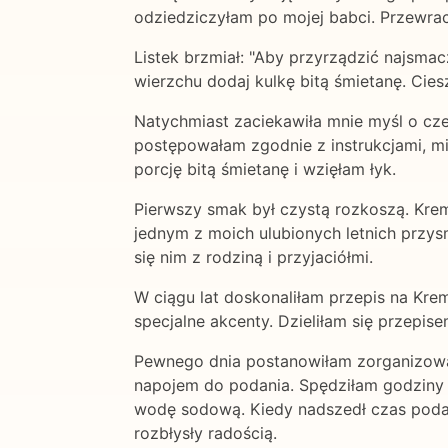
odziedziczyłam po mojej babci. Przewraca
Listek brzmiał: "Aby przyrządzić najsm
wierzchu dodaj kulkę bitą śmietanę. Cies
Natychmiast zaciekawiła mnie myśl o cze
postępowałam zgodnie z instrukcjami, m
porcję bitą śmietanę i wzięłam łyk.
Pierwszy smak był czystą rozkoszą. Kre
jednym z moich ulubionych letnich przys
się nim z rodziną i przyjaciółmi.
W ciągu lat doskonaliłam przepis na Kr
specjalne akcenty. Dzieliłam się przepis
Pewnego dnia postanowiłam zorganizować
napojem do podania. Spędziłam godziny w
wodę sodową. Kiedy nadszedł czas podan
rozbłysły radością.