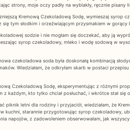
jąc strony, moje oczy padły na wyblakły, ręcznie pisany l
aczniejszą Kremową Czekoladową Sodę, wymieszaj syrop c
z się tym słodkim i orzeźwiającym przysmakiem w gorący le
koladowej sodzie i nie mogłam się doczekać, aby ją wypró
ieszając syrop czekoladowy, mleko i wodę sodową w wyso
mowa czekoladowa soda była doskonałą kombinacją słodycz
maków. Wiedziałam, że odkryłam skarb w postaci przepisu 
emową Czekoladową Sodę, eksperymentując z różnymi propo
em z każdym, kto tylko chciał posłuchać, i wkrótce stał si
 piknik letni dla rodziny i przyjaciół, wiedziałam, że K
 kuchni, starannie przygotowując syrop czekoladowy, ubij
ia napojów, z zadowoleniem obserwowałam, jak wszyscy p