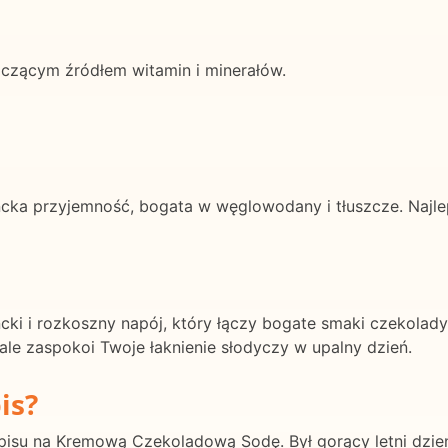
czącym źródłem witamin i minerałów.
a przyjemność, bogata w węglowodany i tłuszcze. Najlep
 i rozkoszny napój, który łączy bogate smaki czekolady
le zaspokoi Twoje łaknienie słodyczy w upalny dzień.
is?
isu na Kremową Czekoladową Sodę. Był gorący letni dzień,