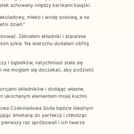
istek schowany między kartkami książki.
zekoladowy, mleko i wodę sodową, a na
tni dzień."
bować. Zebrałam składniki i starannie
kim szkle. Na wierzchu dodałam obfitą
y i bąbelków, natychmiast stała się
i nie mogłam się doczekać, aby podzielić
rcjami składników i dodając własne,
ę on ukochanym elementem mojej kuchni.
remowa Czekoladowa Soda będzie idealnym
ając śmietanę do perfekcji i chłodząc
ierwszy raz spróbowali i ich twarze