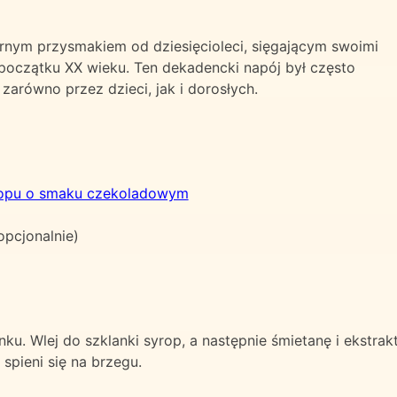
nym przysmakiem od dziesięcioleci, sięgającym swoimi
początku XX wieku. Ten dekadencki napój był często
arówno przez dzieci, jak i dorosłych.
opu o smaku czekoladowym
opcjonalnie)
ku. Wlej do szklanki syrop, a następnie śmietanę i ekstra
spieni się na brzegu.