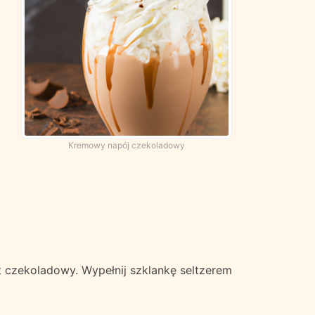
Kremowy napój czekoladowy
kt czekoladowy. Wypełnij szklankę seltzerem