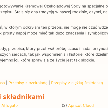
gotowywanie Kremowej Czekoladowej Sody na specjalne ok
rzepisu. Stała się ona tradycją w naszej rodzinie, czymś, na
eń, w którym odkryłam ten przepis, nie mogę nie czuć wdzi
jak prosty napój może mieć tak dużo znaczenia i symbolizo
y, przepisu, który przetrwał próbę czasu i nadal przynosi
ych sercach, tak jak wspomnienia i historie, które dzieli
jemności, które sprawiają że życie jest tak słodkie.
nsa
|
Przepisy z czekoladą
|
Przepisy z ciężką śmietanką
|
i składnikami
)
Affogato
(2)
Apricot Cloud