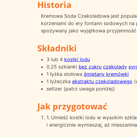
Historia
Kremowa Soda Czekoladowa jest popular
korzeniami do ery fontann sodowych na 
spożywany jako wyjątkowa przyjemność z
Składniki
3 lub 4
kostki lodu
0,25 szklanki
bez cukru
czekolady
syr
1 łyżka stołowa
śmietany kremówki
1 łyżeczka
ekstraktu czekoladowego
(
seltzer (patrz uwaga poniżej)
Jak przygotować
1. Umieść kostki lodu w wysokim szklan
i energicznie wymieszaj, aż mieszanina 