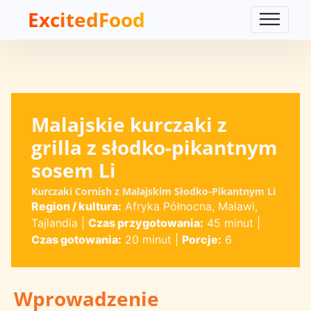
ExcitedFood
Malajskie kurczaki z
grilla z słodko-pikantnym
sosem Li
Kurczaki Cornish z Malajskim Słodko-Pikantnym Li
Region / kultura:
Afryka Północna, Malawi,
Tajlandia
|
Czas przygotowania:
45 minut
|
Czas gotowania:
20 minut
|
Porcje:
6
Wprowadzenie