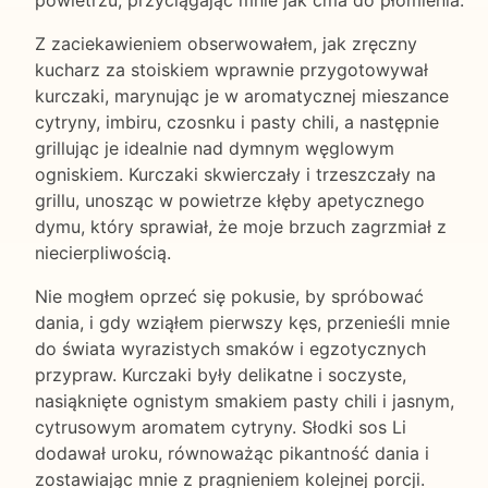
Z zaciekawieniem obserwowałem, jak zręczny
kucharz za stoiskiem wprawnie przygotowywał
kurczaki, marynując je w aromatycznej mieszance
cytryny, imbiru, czosnku i pasty chili, a następnie
grillując je idealnie nad dymnym węglowym
ogniskiem. Kurczaki skwierczały i trzeszczały na
grillu, unosząc w powietrze kłęby apetycznego
dymu, który sprawiał, że moje brzuch zagrzmiał z
niecierpliwością.
Nie mogłem oprzeć się pokusie, by spróbować
dania, i gdy wziąłem pierwszy kęs, przenieśli mnie
do świata wyrazistych smaków i egzotycznych
przypraw. Kurczaki były delikatne i soczyste,
nasiąknięte ognistym smakiem pasty chili i jasnym,
cytrusowym aromatem cytryny. Słodki sos Li
dodawał uroku, równoważąc pikantność dania i
zostawiając mnie z pragnieniem kolejnej porcji.