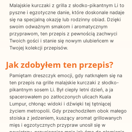
Malajskie kurczaki z grilla z słodko-pikantnym Li to
pyszne i egzotyczne danie, które doskonale nadaje
się na specjalną okazję lub rodzinny obiad. Dzięki
swoim odważnym smakom i aromatycznym
przyprawom, ten przepis z pewnością zachwyci
Twoich gości i stanie się nowym ulubieńcem w
Twojej kolekcji przepisów.
Jak zdobyłem ten przepis?
Pamiętam dreszczyk emocji, gdy natknąłem się na
ten przepis na grille malajskie kurczaki z słodko-
pikantnym sosem Li. Był ciepły letni dzień, a ja
spacerowałem po zatłoczonych ulicach Kuala
Lumpur, chłonąc widoki i dźwięki tej tętniącej
życiem metropolii. Gdy przechodziłem obok małego
stoiska z jedzeniem, kuszący aromat grillowanych
mięs i egzotycznych przypraw unosił się w
powietrzu, przyciągając mnie jak ćma do płomienia.