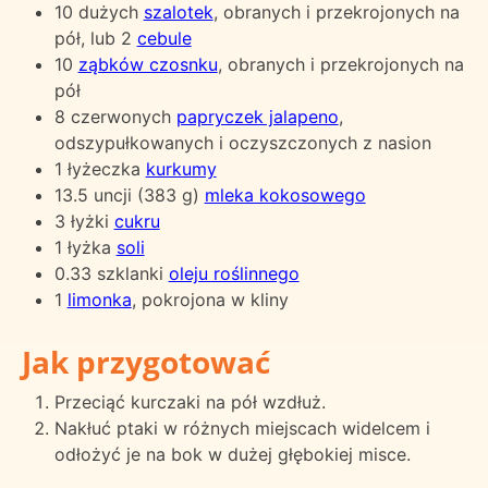
10 dużych
szalotek
, obranych i przekrojonych na
pół, lub 2
cebule
10
ząbków czosnku
, obranych i przekrojonych na
pół
8 czerwonych
papryczek jalapeno
,
odszypułkowanych i oczyszczonych z nasion
1 łyżeczka
kurkumy
13.5 uncji (383 g)
mleka kokosowego
3 łyżki
cukru
1 łyżka
soli
0.33 szklanki
oleju roślinnego
1
limonka
, pokrojona w kliny
Jak przygotować
Przeciąć kurczaki na pół wzdłuż.
Nakłuć ptaki w różnych miejscach widelcem i
odłożyć je na bok w dużej głębokiej misce.