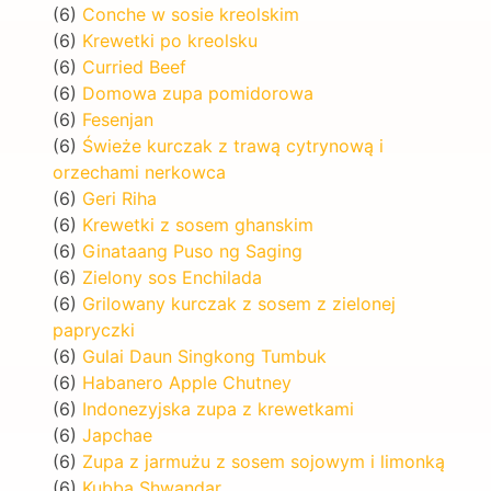
(6)
Conche w sosie kreolskim
(6)
Krewetki po kreolsku
(6)
Curried Beef
(6)
Domowa zupa pomidorowa
(6)
Fesenjan
(6)
Świeże kurczak z trawą cytrynową i
orzechami nerkowca
(6)
Geri Riha
(6)
Krewetki z sosem ghanskim
(6)
Ginataang Puso ng Saging
(6)
Zielony sos Enchilada
(6)
Grilowany kurczak z sosem z zielonej
papryczki
(6)
Gulai Daun Singkong Tumbuk
(6)
Habanero Apple Chutney
(6)
Indonezyjska zupa z krewetkami
(6)
Japchae
(6)
Zupa z jarmużu z sosem sojowym i limonką
(6)
Kubba Shwandar