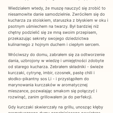
Wiedziałem wtedy, że muszę nauczyć się zrobić to
niesamowite danie samodzielnie. Zwróciłem się do
kucharza za stoiskiem, staruszka z błyskiem w oku i
psotnym uśmiechem na twarzy. Był bardziej niż
chętny podzielić się ze mną swoim przepisem,
przekazując sekrety swojego dziedzictwa
kulinarnego z hojnym duchem i ciepłym sercem.
Wróciwszy do domu, zabrałem się za odtworzenie
dania, uzbrojony w wiedzę i umiejętności zdobyte
od starego kucharza. Zebrałem składniki - świeże
kurczaki, cytrynę, imbir, czosnek, pastę chili i
słodko-pikantny sos Li - i przystąpiłem do
marynowania kurczaków w aromatycznej
mieszance, pozwalając smakom się połączyć i
rozwinąć, zanim grillowałem je do perfekcji.
Gdy kurczaki skwierczały na grillu, unosząc kłęby
aromatycznego dymu napełniającego powietrze