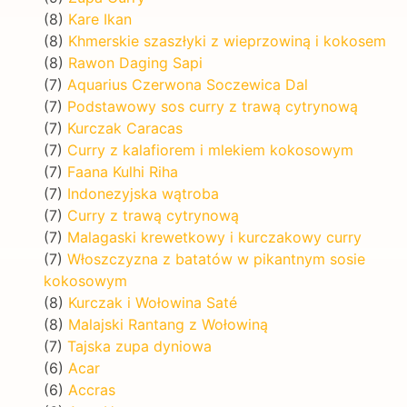
(8)
Kare Ikan
(8)
Khmerskie szaszłyki z wieprzowiną i kokosem
(8)
Rawon Daging Sapi
(7)
Aquarius Czerwona Soczewica Dal
(7)
Podstawowy sos curry z trawą cytrynową
(7)
Kurczak Caracas
(7)
Curry z kalafiorem i mlekiem kokosowym
(7)
Faana Kulhi Riha
(7)
Indonezyjska wątroba
(7)
Curry z trawą cytrynową
(7)
Malagaski krewetkowy i kurczakowy curry
(7)
Włoszczyzna z batatów w pikantnym sosie
kokosowym
(8)
Kurczak i Wołowina Saté
(8)
Malajski Rantang z Wołowiną
(7)
Tajska zupa dyniowa
(6)
Acar
(6)
Accras