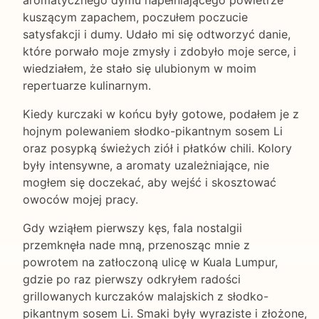
kuszącym zapachem, poczułem poczucie
satysfakcji i dumy. Udało mi się odtworzyć danie,
które porwało moje zmysły i zdobyło moje serce, i
wiedziałem, że stało się ulubionym w moim
repertuarze kulinarnym.
Kiedy kurczaki w końcu były gotowe, podałem je z
hojnym polewaniem słodko-pikantnym sosem Li
oraz posypką świeżych ziół i płatków chili. Kolory
były intensywne, a aromaty uzależniające, nie
mogłem się doczekać, aby wejść i skosztować
owoców mojej pracy.
Gdy wziąłem pierwszy kęs, fala nostalgii
przemknęła nade mną, przenosząc mnie z
powrotem na zatłoczoną ulicę w Kuala Lumpur,
gdzie po raz pierwszy odkryłem radości
grillowanych kurczaków malajskich z słodko-
pikantnym sosem Li. Smaki były wyraziste i złożone,