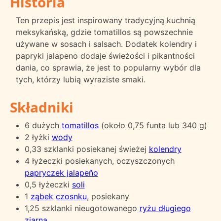
Historia
Ten przepis jest inspirowany tradycyjną kuchnią
meksykańską, gdzie tomatillos są powszechnie
używane w sosach i salsach. Dodatek kolendry i
papryki jalapeno dodaje świeżości i pikantności
dania, co sprawia, że jest to popularny wybór dla
tych, którzy lubią wyraziste smaki.
Składniki
6 dużych
tomatillos
(około 0,75 funta lub 340 g)
2 łyżki
wody
0,33 szklanki posiekanej świeżej
kolendry
4 łyżeczki posiekanych, oczyszczonych
papryczek jalapeño
0,5 łyżeczki
soli
1
ząbek
czosnku
, posiekany
1,25 szklanki nieugotowanego
ryżu długiego
ziarna