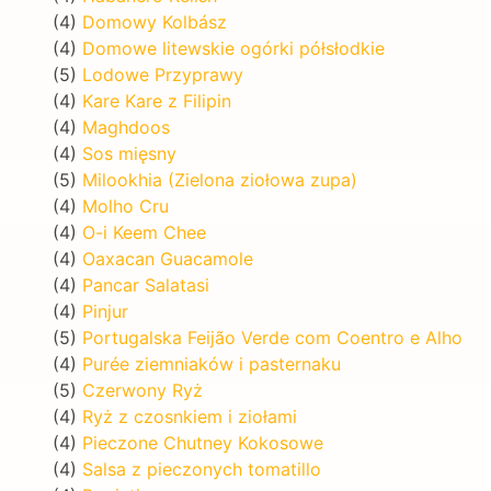
(4)
Domowy Kolbász
(4)
Domowe litewskie ogórki półsłodkie
(5)
Lodowe Przyprawy
(4)
Kare Kare z Filipin
(4)
Maghdoos
(4)
Sos mięsny
(5)
Milookhia (Zielona ziołowa zupa)
(4)
Molho Cru
(4)
O-i Keem Chee
(4)
Oaxacan Guacamole
(4)
Pancar Salatasi
(4)
Pinjur
(5)
Portugalska Feijão Verde com Coentro e Alho
(4)
Purée ziemniaków i pasternaku
(5)
Czerwony Ryż
(4)
Ryż z czosnkiem i ziołami
(4)
Pieczone Chutney Kokosowe
(4)
Salsa z pieczonych tomatillo