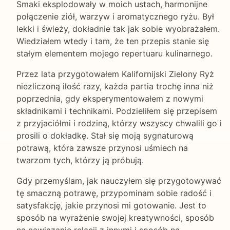
Smaki eksplodowały w moich ustach, harmonijne
połączenie ziół, warzyw i aromatycznego ryżu. Był
lekki i świeży, dokładnie tak jak sobie wyobrażałem.
Wiedziałem wtedy i tam, że ten przepis stanie się
stałym elementem mojego repertuaru kulinarnego.
Przez lata przygotowałem Kalifornijski Zielony Ryż
niezliczoną ilość razy, każda partia trochę inna niż
poprzednia, gdy eksperymentowałem z nowymi
składnikami i technikami. Podzieliłem się przepisem
z przyjaciółmi i rodziną, którzy wszyscy chwalili go i
prosili o dokładkę. Stał się moją sygnaturową
potrawą, która zawsze przynosi uśmiech na
twarzom tych, którzy ją próbują.
Gdy przemyślam, jak nauczyłem się przygotowywać
tę smaczną potrawę, przypominam sobie radość i
satysfakcję, jakie przynosi mi gotowanie. Jest to
sposób na wyrażenie swojej kreatywności, sposób
na nawiązanie relacji z innymi i sposób na