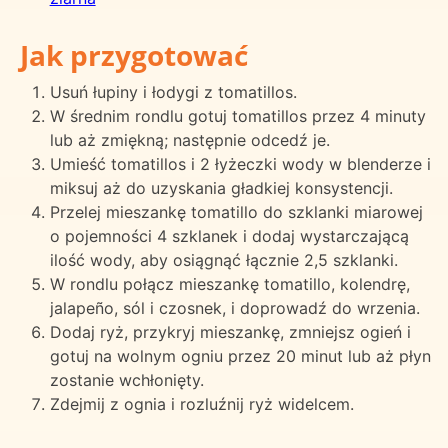
Jak przygotować
Usuń łupiny i łodygi z tomatillos.
W średnim rondlu gotuj tomatillos przez 4 minuty
lub aż zmiękną; następnie odcedź je.
Umieść tomatillos i 2 łyżeczki wody w blenderze i
miksuj aż do uzyskania gładkiej konsystencji.
Przelej mieszankę tomatillo do szklanki miarowej
o pojemności 4 szklanek i dodaj wystarczającą
ilość wody, aby osiągnąć łącznie 2,5 szklanki.
W rondlu połącz mieszankę tomatillo, kolendrę,
jalapeño, sól i czosnek, i doprowadź do wrzenia.
Dodaj ryż, przykryj mieszankę, zmniejsz ogień i
gotuj na wolnym ogniu przez 20 minut lub aż płyn
zostanie wchłonięty.
Zdejmij z ognia i rozluźnij ryż widelcem.