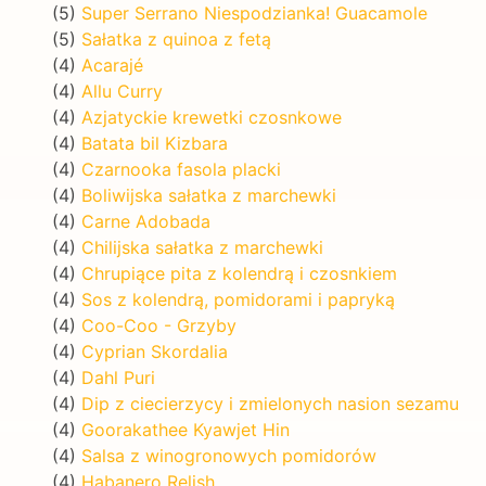
(5)
Super Serrano Niespodzianka! Guacamole
(5)
Sałatka z quinoa z fetą
(4)
Acarajé
(4)
Allu Curry
(4)
Azjatyckie krewetki czosnkowe
(4)
Batata bil Kizbara
(4)
Czarnooka fasola placki
(4)
Boliwijska sałatka z marchewki
(4)
Carne Adobada
(4)
Chilijska sałatka z marchewki
(4)
Chrupiące pita z kolendrą i czosnkiem
(4)
Sos z kolendrą, pomidorami i papryką
(4)
Coo-Coo - Grzyby
(4)
Cyprian Skordalia
(4)
Dahl Puri
(4)
Dip z ciecierzycy i zmielonych nasion sezamu
(4)
Goorakathee Kyawjet Hin
(4)
Salsa z winogronowych pomidorów
(4)
Habanero Relish