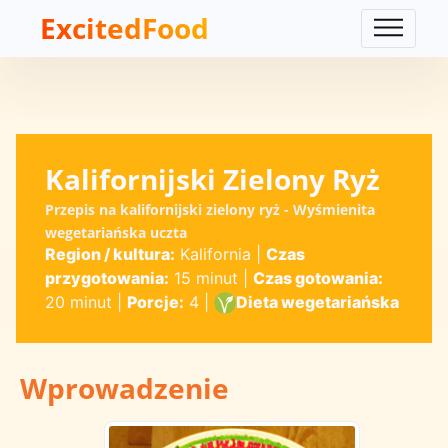
ExcitedFood
Kalifornijski Zielony Ryż
Przepis na kalifornijski zielony ryż - Wyśmienita
wegetariańska uczta
Region / kultura:
Kalifornia
|
Czas
przygotowania:
15 minut
|
Czas gotowania:
20 minut
|
Porcje:
4
|
Dieta wegetariańska
Wprowadzenie