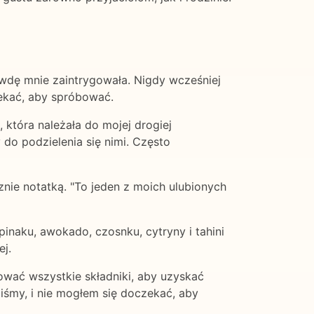
wdę mnie zaintrygowała. Nigdy wcześniej
ekać, aby spróbować.
 która należała do mojej drogiej
 do podzielenia się nimi. Często
nie notatką. "To jeden z moich ulubionych
zpinaku, awokado, czosnku, cytryny i tahini
ej.
ować wszystkie składniki, aby uzyskać
iśmy, i nie mogłem się doczekać, aby