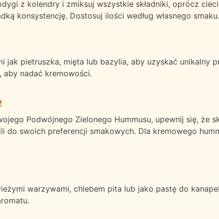
odygi z kolendry i zmiksuj wszystkie składniki, oprócz ciec
dką konsystencję. Dostosuj ilości według własnego smaku
i jak pietruszka, mięta lub bazylia, aby uzyskać unikalny 
o, aby nadać kremowości.
e
swojego Podwójnego Zielonego Hummusu, upewnij się, że sk
hili do swoich preferencji smakowych. Dla kremowego hum
żymi warzywami, chlebem pita lub jako pastę do kanapek
aromatu.