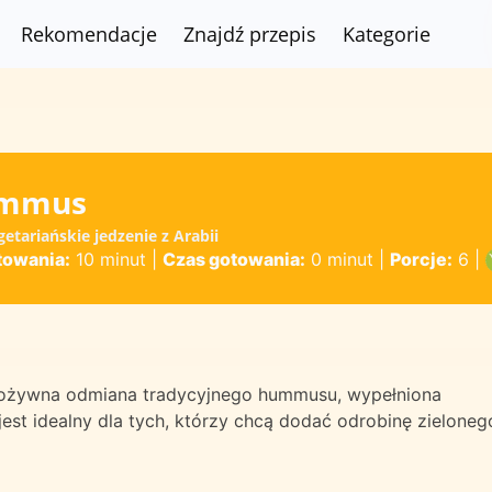
Rekomendacje
Znajdź przepis
Kategorie
ummus
tariańskie jedzenie z Arabii
towania:
10 minut
|
Czas gotowania:
0 minut
|
Porcje:
6
|
pożywna odmiana tradycyjnego hummusu, wypełniona
jest idealny dla tych, którzy chcą dodać odrobinę zieloneg