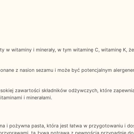
 w witaminy i minerały, w tym witaminę C, witaminę K, żel
wykonane z nasion sezamu i może być potencjalnym alergene
sokiej zawartości składników odżywczych, które zapew
itaminami i minerałami.
 i pożywna pasta, która jest łatwa w przygotowaniu i do
przyprawami, ta żywa potrawa z pewnością przypadnie do g