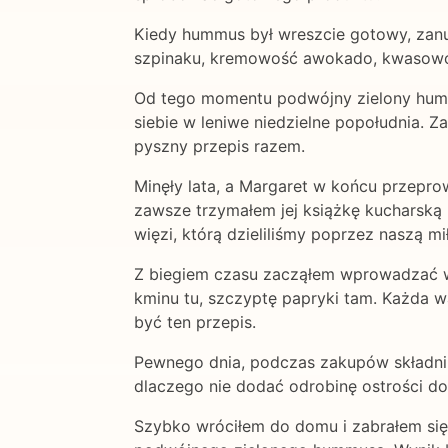
Kiedy hummus był wreszcie gotowy, zanur
szpinaku, kremowość awokado, kwasowość
Od tego momentu podwójny zielony hummus
siebie w leniwe niedzielne popołudnia. Z
pyszny przepis razem.
Minęły lata, a Margaret w końcu przeprow
zawsze trzymałem jej książkę kucharską 
więzi, którą dzieliliśmy poprzez naszą m
Z biegiem czasu zacząłem wprowadzać w
kminu tu, szczyptę papryki tam. Każda w
być ten przepis.
Pewnego dnia, podczas zakupów składnikó
dlaczego nie dodać odrobinę ostrości 
Szybko wróciłem do domu i zabrałem się 