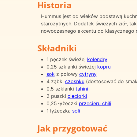
Historia
Hummus jest od wieków podstawą kuchni 
starożytnych. Dodatek świeżych ziół, tak
nowoczesnego akcentu do klasycznego d
Składniki
1 pęczek świeżej
kolendry
0,25 szklanki świeżej
kopru
sok
z połowy
cytryny
4 ząbki
czosnku
(dostosować do smak
0,5 szklanki
tahini
2 puszki
cieciorki
0,25 łyżeczki
przecieru chili
1 łyżeczka
soli
Jak przygotować