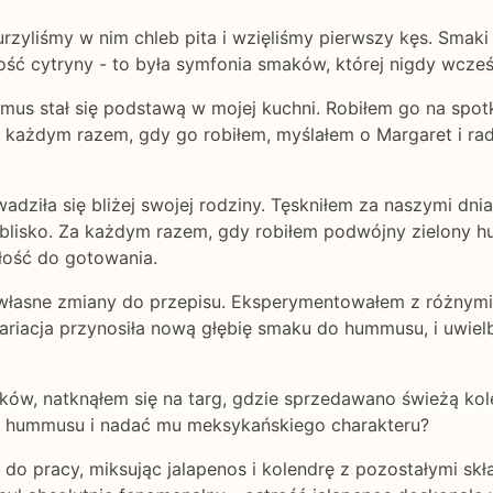
zyliśmy w nim chleb pita i wzięliśmy pierwszy kęs. Smaki
 cytryny - to była symfonia smaków, której nigdy wcześ
 stał się podstawą w mojej kuchni. Robiłem go na spotkan
a każdym razem, gdy go robiłem, myślałem o Margaret i rado
adziła się bliżej swojej rodziny. Tęskniłem za naszymi dn
blisko. Za każdym razem, gdy robiłem podwójny zielony hu
iłość do gotowania.
łasne zmiany do przepisu. Eksperymentowałem z różnymi 
ariacja przynosiła nową głębię smaku do hummusu, i uwiel
w, natknąłem się na targ, gdzie sprzedawano świeżą kolend
do hummusu i nadać mu meksykańskiego charakteru?
do pracy, miksując jalapenos i kolendrę z pozostałymi skł