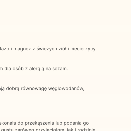
azo i magnez z świeżych ziół i ciecierzycy.
m dla osób z alergią na sezam.
niają dobrą równowagę węglowodanów,
skonała do przekąszenia lub podania go
ustu zarówno przyjaciołom, jak i rodzinie.