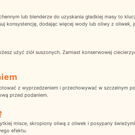
hennym lub blenderze do uzyskania gładkiej masy to klu
konsystencję, dodając więcej wody lub oliwy z oliwek, jeś
możesz użyć ziół suszonych. Zamiast konserwowej ciecierzyc
niem
tować z wyprzedzeniem i przechowywać w szczelnym poj
ową przed podaniem.
ę
iej misce, skropiony oliwą z oliwek i posypany świeżymi z
wego efektu.