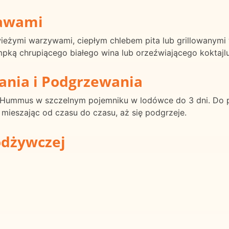
rawami
eżymi warzywami, ciepłym chlebem pita lub grillowanymi
mpką chrupiącego białego wina lub orzeźwiającego koktajlu
ania i Podgrzewania
 Hummus w szczelnym pojemniku w lodówce do 3 dni. Do p
mieszając od czasu do czasu, aż się podgrzeje.
odżywczej