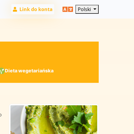
Link do konta
Polski
Dieta wegetariańska
o