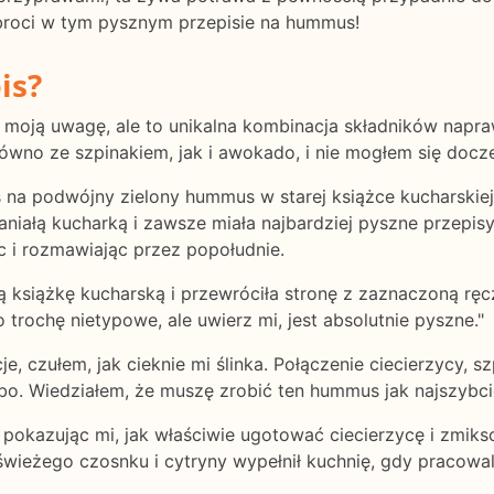
broci w tym pysznym przepisie na hummus!
is?
 moją uwagę, ale to unikalna kombinacja składników napra
ówno ze szpinakiem, jak i awokado, i nie mogłem się docz
 na podwójny zielony hummus w starej książce kucharskiej,
aniałą kucharką i zawsze miała najbardziej pyszne przepisy
c i rozmawiając przez popołudnie.
książkę kucharską i przewróciła stronę z zaznaczoną ręcz
trochę nietypowe, ale uwierz mi, jest absolutnie pyszne."
je, czułem, jak cieknie mi ślinka. Połączenie ciecierzycy, s
bo. Wiedziałem, że muszę zrobić ten hummus jak najszybci
 pokazując mi, jak właściwie ugotować ciecierzycę i zmiks
wieżego czosnku i cytryny wypełnił kuchnię, gdy pracowal