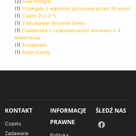
(2)
Sulu Khingal
(1)
Przekąski z wątróbki gotowane przez 15 minut
(1)
Ciasto 2-2-2-5
(1)
3 Musketeer Brownie Gems
(1)
Ciasteczka z czekoladowymi wiórkami z 4
składników
(1)
Achappam
(1)
Adult Candy
KONTAKT
INFORMACJE
ŚLEDŹ NAS
PRAWNE
Często
Zadawane
Polityka