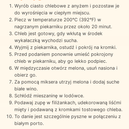
Wyrób ciasto chlebowe z anyżem i pozostaw je
do wyrośnięcia w ciepłym miejscu.
Piecz w temperaturze 200°C (392°F) w
nagrzanym piekarniku przez około 20 minut.
Chleb jest gotowy, gdy wkłutą w środek
wykałaczką wychodzi sucha.
Wyjmij z piekarnika, ostudź i pokrój na kromki.
Przed podaniem ponownie umieść pokrojony
chleb w piekarniku, aby go lekko podpiec.
W międzyczasie otwórz melona, usuń nasiona i
obierz go.
Za pomocą miksera utrzyj melona i dodaj suche
białe wino.
Schłódź mieszaninę w lodówce.
Podawaj zupę w filiżankach, udekorowaną liśćmi
mięty i podawaną z kromkami tostowego chleba.
To danie jest szczególnie pyszne w połączeniu z
białym porto.