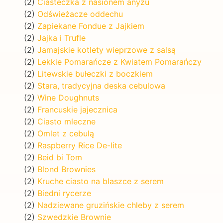
(2)
Ciasteczka z nasionem anyżu
(2)
Odświeżacze oddechu
(2)
Zapiekane Fondue z Jajkiem
(2)
Jajka i Trufle
(2)
Jamajskie kotlety wieprzowe z salsą
(2)
Lekkie Pomarańcze z Kwiatem Pomarańczy
(2)
Litewskie bułeczki z boczkiem
(2)
Stara, tradycyjna deska cebulowa
(2)
Wine Doughnuts
(2)
Francuskie jajecznica
(2)
Ciasto mleczne
(2)
Omlet z cebulą
(2)
Raspberry Rice De-lite
(2)
Beid bi Tom
(2)
Blond Brownies
(2)
Kruche ciasto na blaszce z serem
(2)
Biedni rycerze
(2)
Nadziewane gruzińskie chleby z serem
(2)
Szwedzkie Brownie