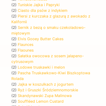
(2)
Tuniskie Jajka i Papryki
(2)
Ciasto dla psów z indykiem
(2)
Piersi z kurczaka z glazurą z awokado z
Kalifornii
(2)
Sernik z bezą o smaku czekoladowo-
miętowym
(2)
Elvis Gooey Butter Cakes
(2)
Flaunces
(2)
Flaounes
(2)
Sałatka owocowa z sosem jalapeno-
cytrusowym
(2)
Lodowe truskawki i melon
(2)
Pascha Truskawkowo-Kiwi Biszkoptowa
Rolada
(2)
Jajka w koszulkach z jogurtem
(2)
Ryż i Gruszki Śródziemnomorskie
(2)
Skandynawski Zupa Malinowa
(2)
Souffléed Lemon Custard