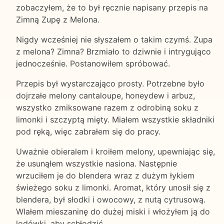
zobaczyłem, że to był ręcznie napisany przepis na
Zimną Zupę z Melona.
Nigdy wcześniej nie słyszałem o takim czymś. Zupa
z melona? Zimna? Brzmiało to dziwnie i intrygująco
jednocześnie. Postanowiłem spróbować.
Przepis był wystarczająco prosty. Potrzebne było
dojrzałe melony cantaloupe, honeydew i arbuz,
wszystko zmiksowane razem z odrobiną soku z
limonki i szczyptą mięty. Miałem wszystkie składniki
pod ręką, więc zabrałem się do pracy.
Uważnie obieralem i kroiłem melony, upewniając się,
że usunąłem wszystkie nasiona. Następnie
wrzuciłem je do blendera wraz z dużym łykiem
świeżego soku z limonki. Aromat, który unosił się z
blendera, był słodki i owocowy, z nutą cytrusową.
Wlałem mieszaninę do dużej miski i włożyłem ją do
lodówki, aby schłodzić.