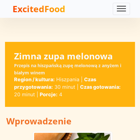
ExcitedFood
Zimna zupa melonowa
Przepis na hiszpańską zupę melonową z anyżem i
białym winem
Region / kultura:
Hiszpania
|
Czas
przygotowania:
30 minut
|
Czas gotowania:
20 minut
|
Porcje:
4
Wprowadzenie