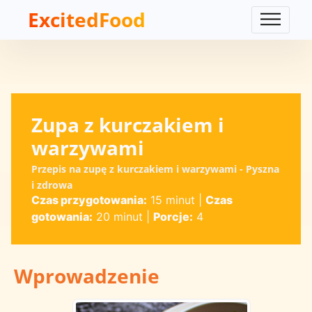
ExcitedFood
Zupa z kurczakiem i
warzywami
Przepis na zupę z kurczakiem i warzywami - Pyszna
i zdrowa
Czas przygotowania:
15 minut
|
Czas
gotowania:
20 minut
|
Porcje:
4
Wprowadzenie