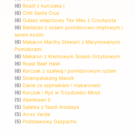
(6)
Rosół z kurczaka I
(6)
Chili Santa Cruz
(6)
Gulasz wieprzowy Tex-Mex z Crockpota
(6)
Bakłażan z sosem pomidorowo-miętowym i
serem kozim
(6)
Makaron Marthy Stewart z Marynowanymi
Pomidorami
(6)
Makaron z Kremowym Sosem Grzybowym
(6)
Roast Beef Hash
(6)
Kurczak z szałwią i pomidorowym ryżem
(6)
Sinampalukang Manok
(6)
Danie ze szpinakiem i makaronem
(6)
Kurczak i Ryż w Trzydzieści Minut
(5)
Abenkwan II
(5)
Sałatka z fasoli Antalaya
(5)
Arroz Verde
(5)
Podstawowy Gazpacho