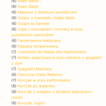
(6)
Imam Baildi I
(6)
Imam Baildi
(6)
Makaron z świeżymi pomidorami
(6)
Gulasz z krewetek i białej fasoli
(6)
Soupe du Samedi
(6)
Zupa z kurczakiem i limonką w stylu
południowo-zachodnim
(6)
Faszerowane bakłażany
(6)
Kapusta temperowana
(7)
Costolette de Maiale alla Naploentana
(7)
Kotlety wieprzowe w stylu włoskim z spaghetti
z dyni
(7)
Spaghetti Marinara
(6)
Pieczone Chiles Rellenos
(7)
Kurczak w stylu kalifornijskim
(6)
Kurczak po algiersku
(8)
Kurczak z oregano z słodkimi paprykami i
ryżem
(6)
Kurczak Jogurt