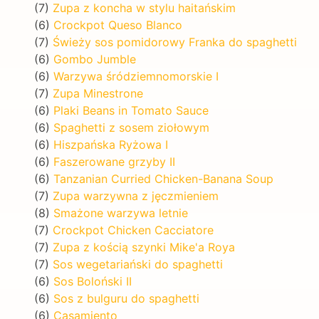
(7)
Zupa z koncha w stylu haitańskim
(6)
Crockpot Queso Blanco
(7)
Świeży sos pomidorowy Franka do spaghetti
(6)
Gombo Jumble
(6)
Warzywa śródziemnomorskie I
(7)
Zupa Minestrone
(6)
Plaki Beans in Tomato Sauce
(6)
Spaghetti z sosem ziołowym
(6)
Hiszpańska Ryżowa I
(6)
Faszerowane grzyby II
(6)
Tanzanian Curried Chicken-Banana Soup
(7)
Zupa warzywna z jęczmieniem
(8)
Smażone warzywa letnie
(7)
Crockpot Chicken Cacciatore
(7)
Zupa z kością szynki Mike'a Roya
(7)
Sos wegetariański do spaghetti
(6)
Sos Boloński II
(6)
Sos z bulguru do spaghetti
(6)
Casamiento