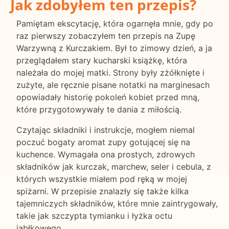
Jak zdobyłem ten przepis?
Pamiętam ekscytację, która ogarnęła mnie, gdy po
raz pierwszy zobaczyłem ten przepis na Zupę
Warzywną z Kurczakiem. Był to zimowy dzień, a ja
przeglądałem stary kucharski książkę, która
należała do mojej matki. Strony były zżółknięte i
zużyte, ale ręcznie pisane notatki na marginesach
opowiadały historię pokoleń kobiet przed mną,
które przygotowywały te dania z miłością.
Czytając składniki i instrukcje, mogłem niemal
poczuć bogaty aromat zupy gotującej się na
kuchence. Wymagała ona prostych, zdrowych
składników jak kurczak, marchew, seler i cebula, z
których wszystkie miałem pod ręką w mojej
spiżarni. W przepisie znalazły się także kilka
tajemniczych składników, które mnie zaintrygowały,
takie jak szczypta tymianku i łyżka octu
jabłkowego.