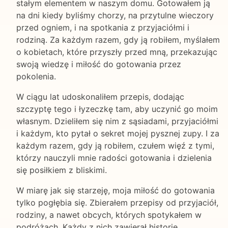
stałym elementem w naszym domu. Gotowałem ją
na dni kiedy byliśmy chorzy, na przytulne wieczory
przed ogniem, i na spotkania z przyjaciółmi i
rodziną. Za każdym razem, gdy ją robiłem, myślałem
o kobietach, które przyszły przed mną, przekazując
swoją wiedzę i miłość do gotowania przez
pokolenia.
W ciągu lat udoskonaliłem przepis, dodając
szczyptę tego i łyzeczkę tam, aby uczynić go moim
własnym. Dzieliłem się nim z sąsiadami, przyjaciółmi
i każdym, kto pytał o sekret mojej pysznej zupy. I za
każdym razem, gdy ją robiłem, czułem więź z tymi,
którzy nauczyli mnie radości gotowania i dzielenia
się posiłkiem z bliskimi.
W miarę jak się starzeję, moja miłość do gotowania
tylko pogłębia się. Zbierałem przepisy od przyjaciół,
rodziny, a nawet obcych, których spotykałem w
podróżach. Każdy z nich zawierał historię,