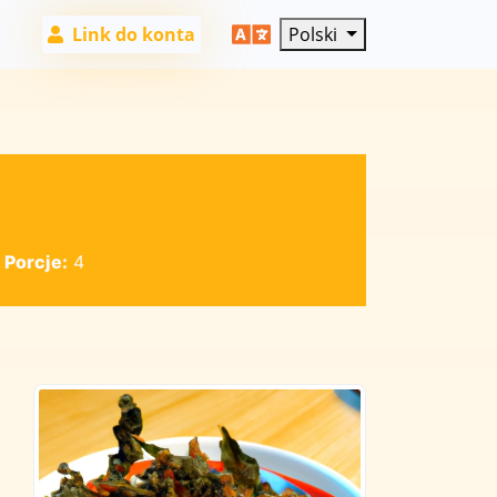
Link do konta
Polski
|
Porcje:
4