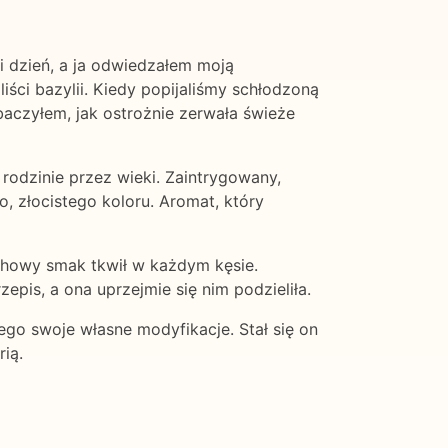
ni dzień, a ja odwiedzałem moją
iści bazylii. Kiedy popijaliśmy schłodzoną
obaczyłem, jak ostrożnie zerwała świeże
 rodzinie przez wieki. Zaintrygowany,
o, złocistego koloru. Aromat, który
uchowy smak tkwił w każdym kęsie.
epis, a ona uprzejmie się nim podzieliła.
iego swoje własne modyfikacje. Stał się on
ią.