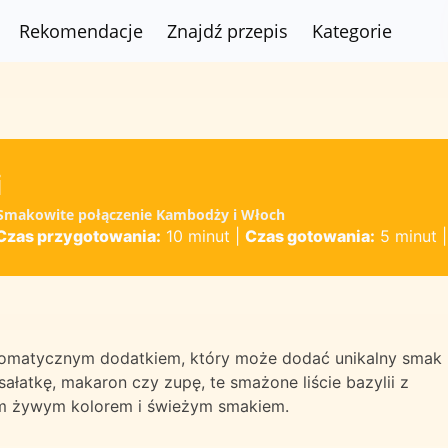
Rekomendacje
Znajdź przepis
Kategorie
i
 - Smakowite połączenie Kambodży i Włoch
Czas przygotowania:
10 minut
|
Czas gotowania:
5 minut
 aromatycznym dodatkiem, który może dodać unikalny smak
ałatkę, makaron czy zupę, te smażone liście bazylii z
m żywym kolorem i świeżym smakiem.