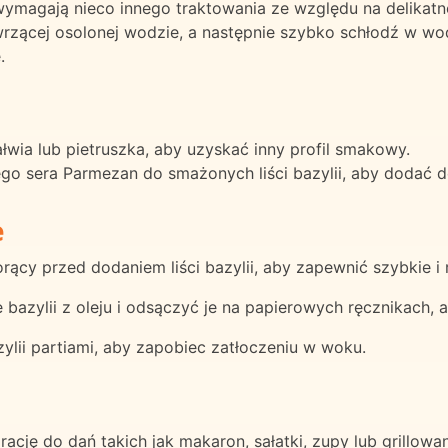
wymagają nieco innego traktowania ze względu na delikatno
 wrzącej osolonej wodzie, a następnie szybko schłodź w wo
.
ałwia lub pietruszka, aby uzyskać inny profil smakowy.
tego sera Parmezan do smażonych liści bazylii, aby doda
e
gorący przed dodaniem liści bazylii, aby zapewnić szybkie 
 bazylii z oleju i odsączyć je na papierowych ręcznikach, 
zylii partiami, aby zapobiec zatłoczeniu w woku.
ację do dań takich jak makaron, sałatki, zupy lub grillowa