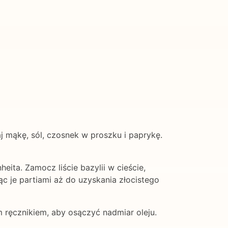
aj mąkę, sól, czosnek w proszku i paprykę.
eita. Zamocz liście bazylii w cieście,
ąc je partiami aż do uzyskania złocistego
m ręcznikiem, aby osączyć nadmiar oleju.