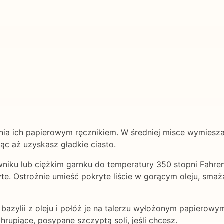
szenia ich papierowym ręcznikiem. W średniej misce wymiesz
c aż uzyskasz gładkie ciasto.
wniku lub ciężkim garnku do temperatury 350 stopni Fahrenh
te. Ostrożnie umieść pokryte liście w gorącym oleju, smaż
bazylii z oleju i połóż je na talerzu wyłożonym papierowy
hrupiące, posypane szczyptą soli, jeśli chcesz.