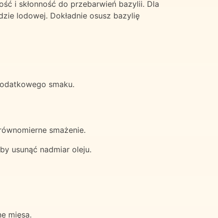
ść i skłonność do przebarwień bazylii. Dla
dzie lodowej. Dokładnie osusz bazylię
ć dodatkowego smaku.
i równomierne smażenie.
aby usunąć nadmiar oleju.
ne mięsa.