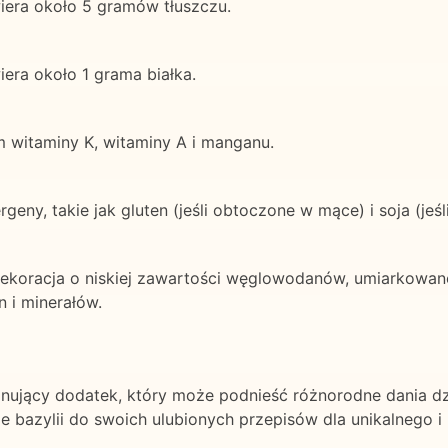
wiera około 5 gramów tłuszczu.
iera około 1 grama białka.
m witaminy K, witaminy A i manganu.
geny, takie jak gluten (jeśli obtoczone w mące) i soja (je
dekoracja o niskiej zawartości węglowodanów, umiarkowanej
n i minerałów.
ponujący dodatek, który może podnieść różnorodne dania dz
e bazylii do swoich ulubionych przepisów dla unikalnego i