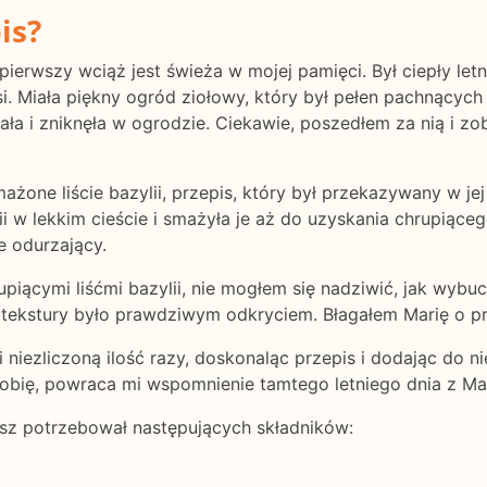
is?
pierwszy wciąż jest świeża w mojej pamięci. Był ciepły let
i. Miała piękny ogród ziołowy, który był pełen pachnących l
stała i zniknęła w ogrodzie. Ciekawie, poszedłem za nią i z
ażone liście bazylii, przepis, który był przekazywany w jej
i w lekkim cieście i smażyła je aż do uzyskania chrupiąceg
e odurzający.
upiącymi liśćmi bazylii, nie mogłem się nadziwić, jak wyb
j tekstury było prawdziwym odkryciem. Błagałem Marię o prz
i niezliczoną ilość razy, doskonaląc przepis i dodając do n
robię, powraca mi wspomnienie tamtego letniego dnia z Mar
iesz potrzebował następujących składników: