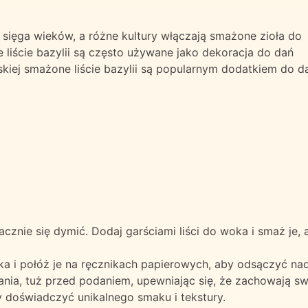
i, sięga wieków, a różne kultury włączają smażone zioła do
 liście bazylii są często używane jako dekoracja do dań
ajskiej smażone liście bazylii są popularnym dodatkiem do d
cznie się dymić. Dodaj garściami liści do woka i smaż je, a
a i połóż je na ręcznikach papierowych, aby odsączyć nad
ania, tuż przed podaniem, upewniając się, że zachowają s
y doświadczyć unikalnego smaku i tekstury.