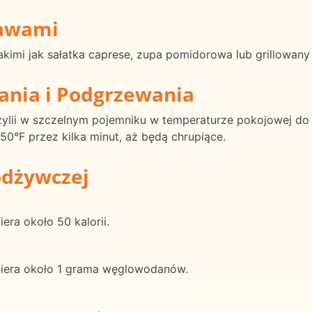
rawami
takimi jak sałatka caprese, zupa pomidorowa lub grillowany
ania i Podgrzewania
ylii w szczelnym pojemniku w temperaturze pokojowej do 
0°F przez kilka minut, aż będą chrupiące.
odżywczej
era około 50 kalorii.
awiera około 1 grama węglowodanów.