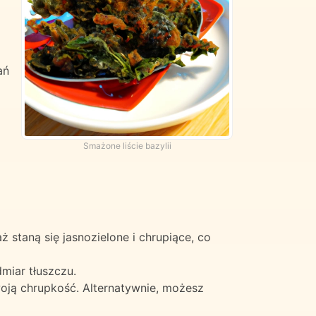
ań
Smażone liście bazylii
ż staną się jasnozielone i chrupiące, co
miar tłuszczu.
woją chrupkość. Alternatywnie, możesz