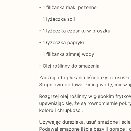
- 1 filiżanka mąki pszennej
- 1 łyżeczka soli
- 1 łyżeczka czosnku w proszku
- 1 łyżeczka papryki
- 1 filiżanka zimnej wody
- Olej roślinny do smażenia
Zacznij od opłukania liści bazylii i osu
Stopniowo dodawaj zimną wodę, mieszają
Rozgrzej olej roślinny w głębokim frytko
upewniając się, że są równomiernie pokry
koloru i chrupkości.
Używając durszlaka, usuń smażone liście 
Podawaj smażone liście bazylii gorące i c