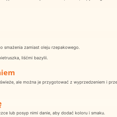
 do smażenia zamiast oleju rzepakowego.
ietruszka, liśćmi bazylii.
niem
ać świeże, ale można je przygotować z wyprzedzeniem i p
ę
czce lub posyp nimi danie, aby dodać koloru i smaku.