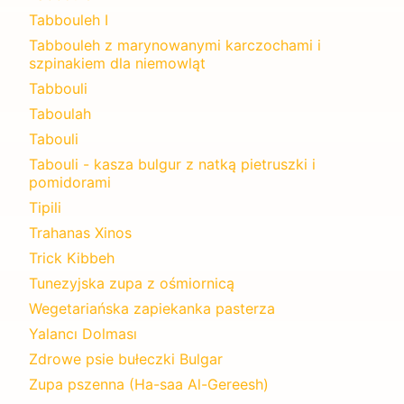
Tabbouleh I
Tabbouleh z marynowanymi karczochami i
szpinakiem dla niemowląt
Tabbouli
Taboulah
Tabouli
Tabouli - kasza bulgur z natką pietruszki i
pomidorami
Tipili
Trahanas Xinos
Trick Kibbeh
Tunezyjska zupa z ośmiornicą
Wegetariańska zapiekanka pasterza
Yalancı Dolması
Zdrowe psie bułeczki Bulgar
Zupa pszenna (Ha-saa Al-Gereesh)