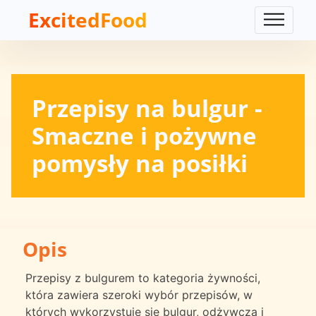
ExcitedFood
Przepisy na bulgur -
Smaczne i pożywne
pomysły na posiłki
Opis
Przepisy z bulgurem to kategoria żywności,
która zawiera szeroki wybór przepisów, w
których wykorzystuje się bulgur, odżywczą i