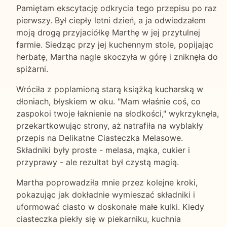
Pamiętam ekscytację odkrycia tego przepisu po raz
pierwszy. Był ciepły letni dzień, a ja odwiedzałem
moją drogą przyjaciółkę Marthę w jej przytulnej
farmie. Siedząc przy jej kuchennym stole, popijając
herbatę, Martha nagle skoczyła w górę i zniknęła do
spiżarni.
Wróciła z poplamioną starą książką kucharską w
dłoniach, błyskiem w oku. "Mam właśnie coś, co
zaspokoi twoje łaknienie na słodkości," wykrzyknęła,
przekartkowując strony, aż natrafiła na wyblakły
przepis na Delikatne Ciasteczka Melasowe.
Składniki były proste - melasa, mąka, cukier i
przyprawy - ale rezultat był czystą magią.
Martha poprowadziła mnie przez kolejne kroki,
pokazując jak dokładnie wymieszać składniki i
uformować ciasto w doskonałe małe kulki. Kiedy
ciasteczka piekły się w piekarniku, kuchnia