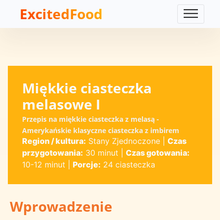
ExcitedFood
Miękkie ciasteczka
melasowe I
Przepis na miękkie ciasteczka z melasą -
Amerykańskie klasyczne ciasteczka z imbirem
Region / kultura:
Stany Zjednoczone
|
Czas
przygotowania:
30 minut
|
Czas gotowania:
10-12 minut
|
Porcje:
24 ciasteczka
Wprowadzenie