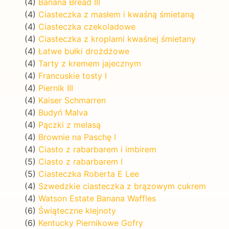
(4)
Banana Bread III
(4)
Ciasteczka z masłem i kwaśną śmietaną
(4)
Ciasteczka czekoladowe
(4)
Ciasteczka z kroplami kwaśnej śmietany
(4)
Łatwe bułki drożdżowe
(4)
Tarty z kremem jajecznym
(4)
Francuskie tosty I
(4)
Piernik III
(4)
Kaiser Schmarren
(4)
Budyń Malva
(4)
Pączki z melasą
(4)
Brownie na Paschę I
(4)
Ciasto z rabarbarem i imbirem
(5)
Ciasto z rabarbarem I
(5)
Ciasteczka Roberta E Lee
(4)
Szwedzkie ciasteczka z brązowym cukrem
(4)
Watson Estate Banana Waffles
(6)
Świąteczne klejnoty
(6)
Kentucky Piernikowe Gofry