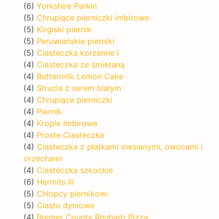
(6)
Yorkshire Parkin
(5)
Chrupiące pierniczki imbirowe
(5)
Kirgiski piernik
(5)
Peruwiańskie pierniki
(5)
Ciasteczka korzenne I
(4)
Ciasteczka ze śmietaną
(4)
Buttermilk Lemon Cake
(4)
Strucla z serem białym
(4)
Chrupiące pierniczki
(4)
Piernik
(4)
Krople Imbirowe
(4)
Proste Ciasteczka
(4)
Ciasteczka z płatkami owsianymi, owocami i
orzechami
(4)
Ciasteczka szkockie
(6)
Hermits III
(5)
Chłopcy piernikowi
(5)
Ciasto dyniowe
(4)
Bremer County Rhubarb Pizza