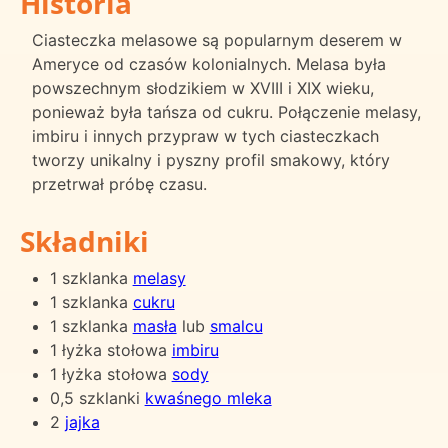
Historia
Ciasteczka melasowe są popularnym deserem w
Ameryce od czasów kolonialnych. Melasa była
powszechnym słodzikiem w XVIII i XIX wieku,
ponieważ była tańsza od cukru. Połączenie melasy,
imbiru i innych przypraw w tych ciasteczkach
tworzy unikalny i pyszny profil smakowy, który
przetrwał próbę czasu.
Składniki
1 szklanka
melasy
1 szklanka
cukru
1 szklanka
masła
lub
smalcu
1 łyżka stołowa
imbiru
1 łyżka stołowa
sody
0,5 szklanki
kwaśnego mleka
2
jajka