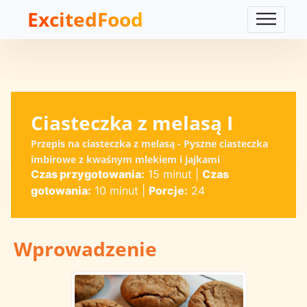
ExcitedFood
Ciasteczka z melasą I
Przepis na ciasteczka z melasą - Pyszne ciasteczka
imbirowe z kwaśnym mlekiem i jajkami
Czas przygotowania:
15 minut
|
Czas
gotowania:
10 minut
|
Porcje:
24
Wprowadzenie