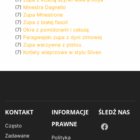
(7)
Minestra Dagnello
(7)
Zupa Minestrone
(7)
Zupa z białej fasoli
(7)
Okra z pomidorami i cebulą
(7)
Paragwajski zupa z dyni zimowej
(7)
Zupa warzywna z pistou
(7)
Kotlety wieprzowe w stylu Sliven
KONTAKT
INFORMACJE
ŚLEDŹ NAS
PRAWNE
Często
Zadawane
Polityka