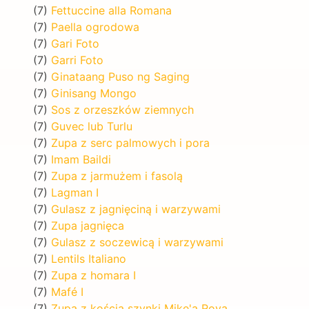
(7)
Fettuccine alla Romana
(7)
Paella ogrodowa
(7)
Gari Foto
(7)
Garri Foto
(7)
Ginataang Puso ng Saging
(7)
Ginisang Mongo
(7)
Sos z orzeszków ziemnych
(7)
Guvec lub Turlu
(7)
Zupa z serc palmowych i pora
(7)
Imam Baildi
(7)
Zupa z jarmużem i fasolą
(7)
Lagman I
(7)
Gulasz z jagnięciną i warzywami
(7)
Zupa jagnięca
(7)
Gulasz z soczewicą i warzywami
(7)
Lentils Italiano
(7)
Zupa z homara I
(7)
Mafé I
(7)
Zupa z kością szynki Mike'a Roya