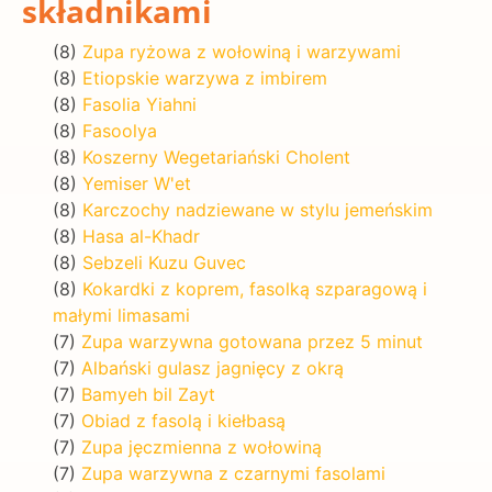
składnikami
(8)
Zupa ryżowa z wołowiną i warzywami
(8)
Etiopskie warzywa z imbirem
(8)
Fasolia Yiahni
(8)
Fasoolya
(8)
Koszerny Wegetariański Cholent
(8)
Yemiser W'et
(8)
Karczochy nadziewane w stylu jemeńskim
(8)
Hasa al-Khadr
(8)
Sebzeli Kuzu Guvec
(8)
Kokardki z koprem, fasolką szparagową i
małymi limasami
(7)
Zupa warzywna gotowana przez 5 minut
(7)
Albański gulasz jagnięcy z okrą
(7)
Bamyeh bil Zayt
(7)
Obiad z fasolą i kiełbasą
(7)
Zupa jęczmienna z wołowiną
(7)
Zupa warzywna z czarnymi fasolami