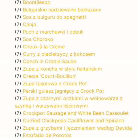
(7)
Boontjiesop
(7)
Bułgarskie nadziewane bakłażany
(7)
Sos z bulguru do spaghetti
(7)
Canja
(7)
Puch z marchewki i cebuli
(7)
Sos Choroko
(7)
Choux à la Crème
(7)
Curry z ciecierzycy z kokosem
(7)
Conch In Creole Sauce
(7)
Zupa z koncha w stylu haitańskim
(7)
Creole 'Court-Bouillon'
(7)
Zupa fasolowa z Crock Pot
(7)
Perski gulasz jagnięcy z Crock Pot
(7)
Zupa z czarnymi oczkami w wolnowarze z
szynką i warzywami liściowymi
(7)
Crockpot Sausage and White Bean Cassoulet
(7)
Curried Chickpeas Cauliflower and Spinach
(7)
Zupa z grzybami i jęczmieniem według Davida
(7)
Estofado de Porotos