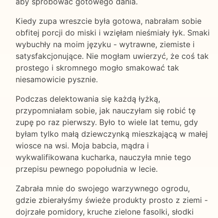
aby spróbować gotowego dania.
Kiedy zupa wreszcie była gotowa, nabrałam sobie
obfitej porcji do miski i wzięłam nieśmiały łyk. Smaki
wybuchły na moim języku - wytrawne, ziemiste i
satysfakcjonujące. Nie mogłam uwierzyć, że coś tak
prostego i skromnego mogło smakować tak
niesamowicie pysznie.
Podczas delektowania się każdą łyżką,
przypomniałam sobie, jak nauczyłam się robić tę
zupę po raz pierwszy. Było to wiele lat temu, gdy
byłam tylko małą dziewczynką mieszkającą w małej
wiosce na wsi. Moja babcia, mądra i
wykwalifikowana kucharka, nauczyła mnie tego
przepisu pewnego popołudnia w lecie.
Zabrała mnie do swojego warzywnego ogrodu,
gdzie zbierałyśmy świeże produkty prosto z ziemi -
dojrzałe pomidory, kruche zielone fasolki, słodki