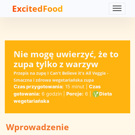
ExcitedFood
Nie mogę uwierzyć, że to
zupa tylko z warzyw
Przepis na zupę I Can't Believe it's All Veggie -
Smaczna i zdrowa wegetariańska zupa
Czas przygotowania:
15 minut
|
Czas
gotowania:
6 godzin
|
Porcje:
6
|
Dieta
wegetariańska
Wprowadzenie