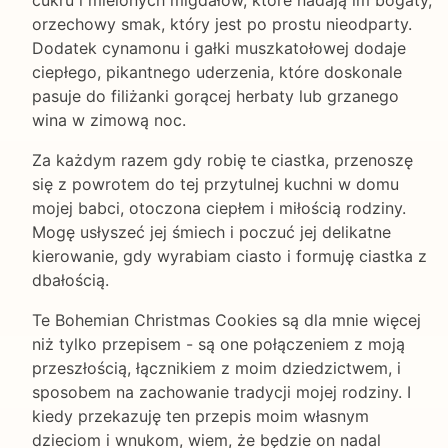
cukru i mielonych migdałów, które nadają im bogaty,
orzechowy smak, który jest po prostu nieodparty.
Dodatek cynamonu i gałki muszkatołowej dodaje
ciepłego, pikantnego uderzenia, które doskonale
pasuje do filiżanki gorącej herbaty lub grzanego
wina w zimową noc.
Za każdym razem gdy robię te ciastka, przenoszę
się z powrotem do tej przytulnej kuchni w domu
mojej babci, otoczona ciepłem i miłością rodziny.
Mogę usłyszeć jej śmiech i poczuć jej delikatne
kierowanie, gdy wyrabiam ciasto i formuję ciastka z
dbałością.
Te Bohemian Christmas Cookies są dla mnie więcej
niż tylko przepisem - są one połączeniem z moją
przeszłością, łącznikiem z moim dziedzictwem, i
sposobem na zachowanie tradycji mojej rodziny. I
kiedy przekazuję ten przepis moim własnym
dzieciom i wnukom, wiem, że będzie on nadal