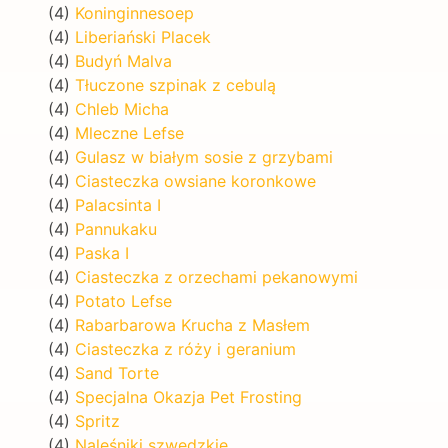
(4)
Koninginnesoep
(4)
Liberiański Placek
(4)
Budyń Malva
(4)
Tłuczone szpinak z cebulą
(4)
Chleb Micha
(4)
Mleczne Lefse
(4)
Gulasz w białym sosie z grzybami
(4)
Ciasteczka owsiane koronkowe
(4)
Palacsinta I
(4)
Pannukaku
(4)
Paska I
(4)
Ciasteczka z orzechami pekanowymi
(4)
Potato Lefse
(4)
Rabarbarowa Krucha z Masłem
(4)
Ciasteczka z róży i geranium
(4)
Sand Torte
(4)
Specjalna Okazja Pet Frosting
(4)
Spritz
(4)
Naleśniki szwedzkie