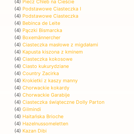
(4)
Piecz Chleb na Cieście
(4)
Podstawowe Ciasteczka I
(4)
Podstawowe Ciasteczka
(4)
Bebinca de Leite
(4)
Pączki Bismarcka
(4)
Boxemännercher
(4)
Ciasteczka masłowe z migdałami
(4)
Kapusta kiszona z kminem
(4)
Ciasteczka kokosowe
(4)
Ciasto kukurydziane
(4)
Country Zacirka
(4)
Krokietki z kaszy manny
(4)
Chorwackie kokardy
(4)
Chorwackie Garabije
(4)
Ciasteczka świąteczne Dolly Parton
(4)
Gilmindi
(4)
Haitańska Brioche
(4)
Hazelnussomeletten
(4)
Kazan Dibi