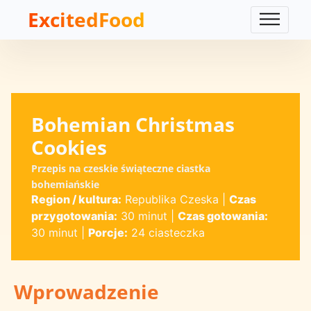
ExcitedFood
Bohemian Christmas
Cookies
Przepis na czeskie świąteczne ciastka
bohemiańskie
Region / kultura:
Republika Czeska
|
Czas
przygotowania:
30 minut
|
Czas gotowania:
30 minut
|
Porcje:
24 ciasteczka
Wprowadzenie